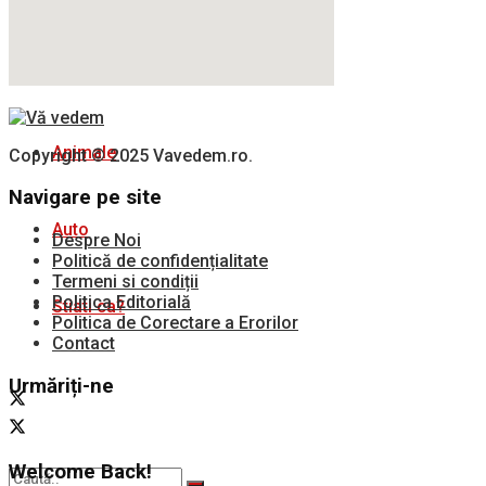
DIY
Animale
Copyright © 2025 Vavedem.ro.
Navigare pe site
Auto
Despre Noi
Politică de confidențialitate
Termeni si condiții
Politica Editorială
Stiati ca?
Politica de Corectare a Erorilor
Contact
Urmăriți-ne
Welcome Back!