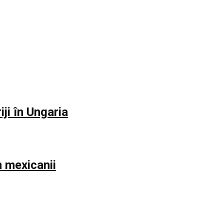
iji în Ungaria
m mexicanii