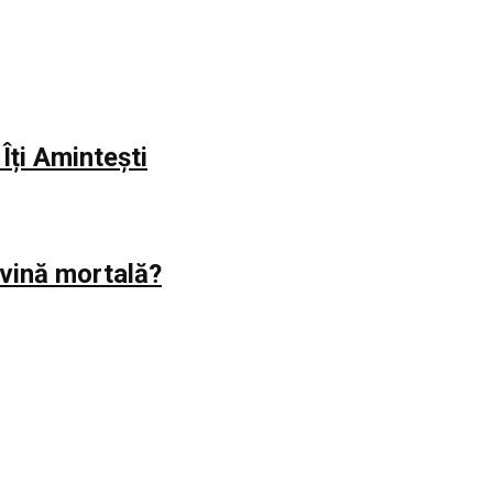
Îți Amintești
evină mortală?