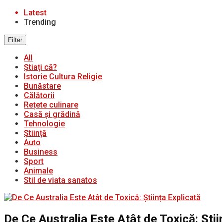
Latest
Trending
Filter
All
Știați că?
Istorie Cultura Religie
Bunăstare
Călătorii
Rețete culinare
Casă și grădină
Tehnologie
Știință
Auto
Business
Sport
Animale
Stil de viata sanatos
De Ce Australia Este Atât de Toxică: Știi