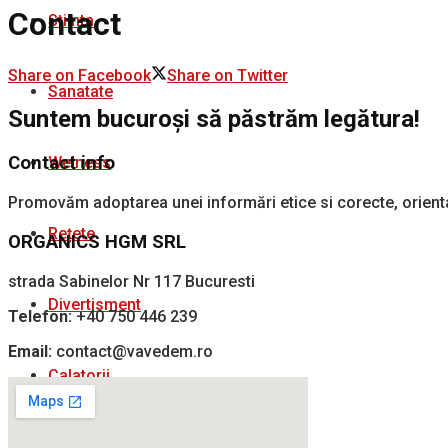
Contact
Stiinta
Share on Facebook
Share on Twitter
Sanatate
Suntem bucuroși să păstrăm legătura!
Contact info
Welness
Promovăm adoptarea unei informări etice si corecte, orienta
Rețete
ORGANICS HGM SRL
strada Sabinelor Nr 117 Bucuresti
Divertisment
Telefon:
+40 750 446 239
Email:
contact@vavedem.ro
Calatorii
Cultura