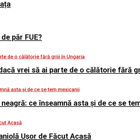
iața
l de păr FUE?
 dacă vrei să ai parte de o călătorie fără gr
 neagră: ce înseamnă asta și de ce se te
paniolă Ușor de Făcut Acasă