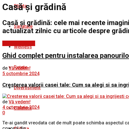
Casă și grădină
Stiinta
Casă și grădină: cele mai recente imagini,
Sanatate
actualizat zilnic cu articole despre grădin
Casă și grădină
Welness
Ghid complet pentru instalarea panourilor
Rețete
de
Vă vedem!
5 octombrie 2024
Cresterea valorii casei tale: Cum sa alegi si sa ingr
Divertisment
de
Vă vedem!
4 octombrie 2024
Calatorii
0
Te-ai gandit vreodata cat de mult poate schimba aspectul case
covorul din...
Cultura