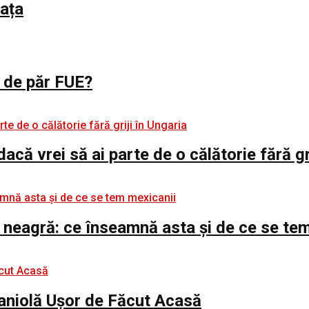
iața
l de păr FUE?
 dacă vrei să ai parte de o călătorie fără gr
 neagră: ce înseamnă asta și de ce se te
paniolă Ușor de Făcut Acasă