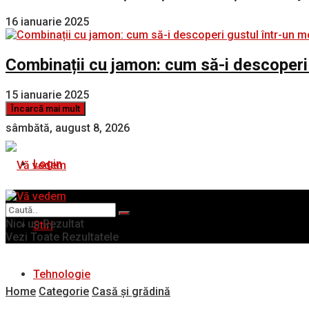
16 ianuarie 2025
Combinații cu jamon: cum să-i descoperi
15 ianuarie 2025
Încarcă mai mult
sâmbătă, august 8, 2026
Login
Nici un Rezultat
Stiri
Vezi Toate Rezultatele
Tehnologie
Home
Categorie
Casă și grădină