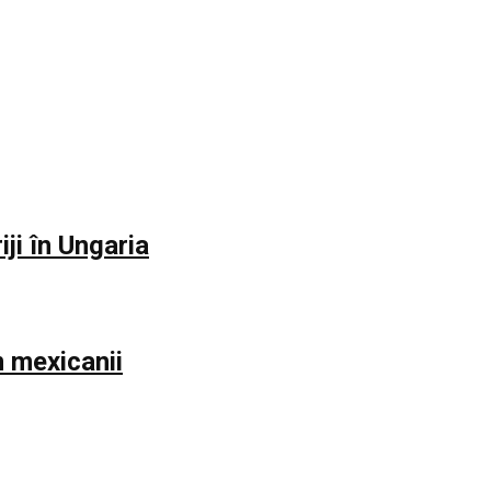
iji în Ungaria
m mexicanii