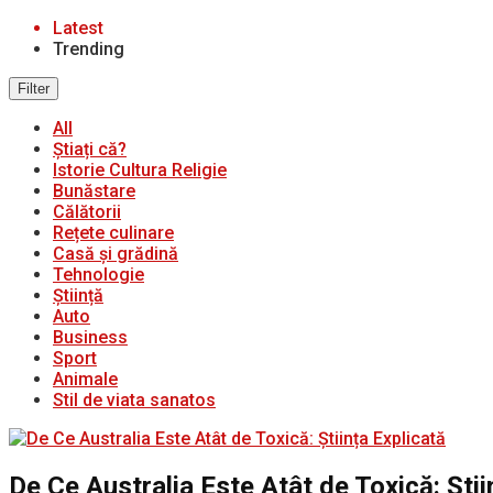
Latest
Trending
Filter
All
Știați că?
Istorie Cultura Religie
Bunăstare
Călătorii
Rețete culinare
Casă și grădină
Tehnologie
Știință
Auto
Business
Sport
Animale
Stil de viata sanatos
De Ce Australia Este Atât de Toxică: Știi