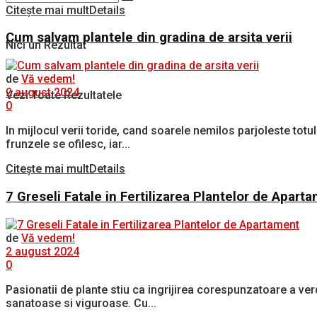
Citește mai mult
Details
Cum salvam plantele din gradina de arsita verii
Nici un Rezultat
de
Vă vedem!
2 august 2024
Vezi Toate Rezultatele
0
In mijlocul verii toride, cand soarele nemilos parjoleste tot
frunzele se ofilesc, iar...
Citește mai mult
Details
7 Greseli Fatale in Fertilizarea Plantelor de Apart
de
Vă vedem!
2 august 2024
0
Pasionatii de plante stiu ca ingrijirea corespunzatoare a ver
sanatoase si viguroase. Cu...