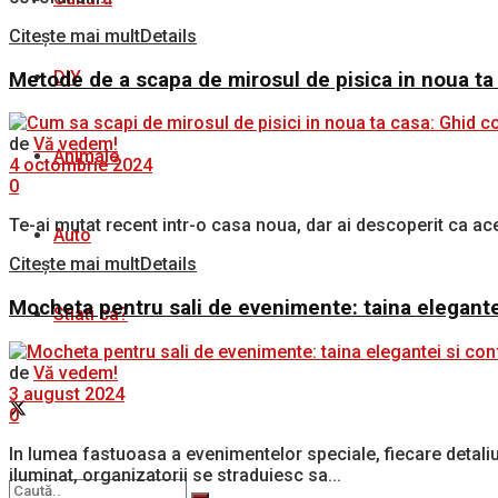
Citește mai mult
Details
DIY
Metode de a scapa de mirosul de pisica in noua ta
de
Vă vedem!
Animale
4 octombrie 2024
0
Te-ai mutat recent intr-o casa noua, dar ai descoperit ca acea
Auto
Citește mai mult
Details
Mocheta pentru sali de evenimente: taina elegantei
Stiati ca?
de
Vă vedem!
3 august 2024
0
In lumea fastuoasa a evenimentelor speciale, fiecare detali
iluminat, organizatorii se straduiesc sa...