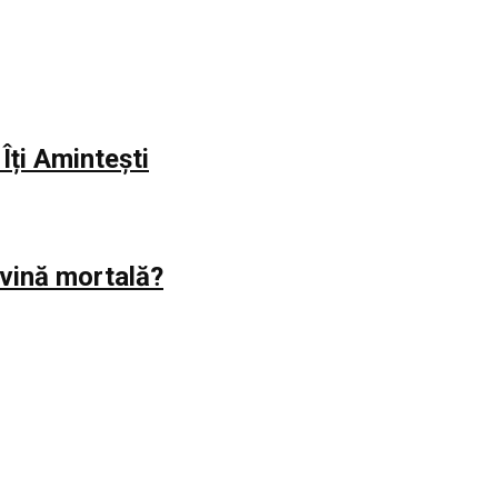
Îți Amintești
evină mortală?