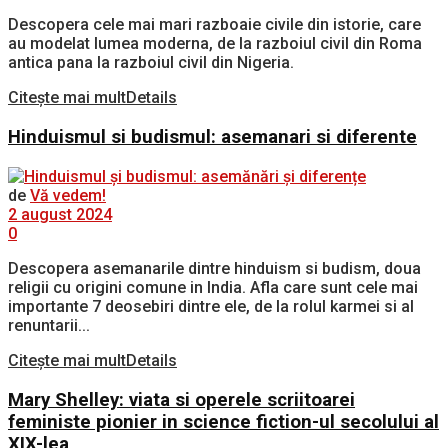
Descopera cele mai mari razboaie civile din istorie, care
au modelat lumea moderna, de la razboiul civil din Roma
antica pana la razboiul civil din Nigeria.
Citește mai mult
Details
Hinduismul si budismul: asemanari si diferente
de
Vă vedem!
2 august 2024
0
Descopera asemanarile dintre hinduism si budism, doua
religii cu origini comune in India. Afla care sunt cele mai
importante 7 deosebiri dintre ele, de la rolul karmei si al
renuntarii...
Citește mai mult
Details
Mary Shelley: viata si operele scriitoarei
feministe pionier in science fiction-ul secolului al
XIX-lea