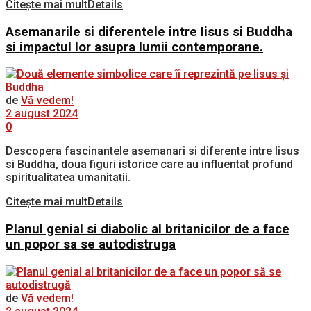
Citește mai mult
Details
Asemanarile si diferentele intre Iisus si Buddha
si impactul lor asupra lumii contemporane.
de
Vă vedem!
2 august 2024
0
Descopera fascinantele asemanari si diferente intre Iisus
si Buddha, doua figuri istorice care au influentat profund
spiritualitatea umanitatii.
Citește mai mult
Details
Planul genial si diabolic al britanicilor de a face
un popor sa se autodistruga
de
Vă vedem!