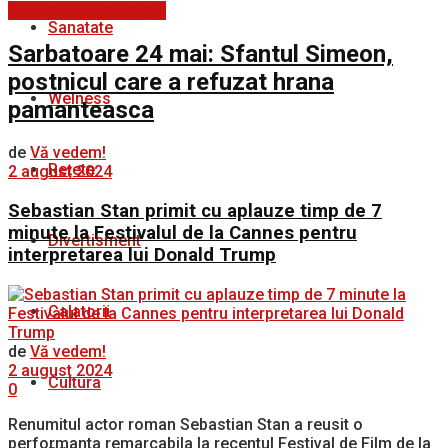
Istorie Cultura Religie
Sanatate
Sarbatoare 24 mai: Sfantul Simeon,
postnicul care a refuzat hrana
Welness
pamanteasca
de
Vă vedem!
Rețete
2 august 2024
Sebastian Stan primit cu aplauze timp de 7
minute la Festivalul de la Cannes pentru
Divertisment
interpretarea lui Donald Trump
Calatorii
de
Vă vedem!
2 august 2024
Cultura
0
Renumitul actor roman Sebastian Stan a reusit o
performanta remarcabila la recentul Festival de Film de la