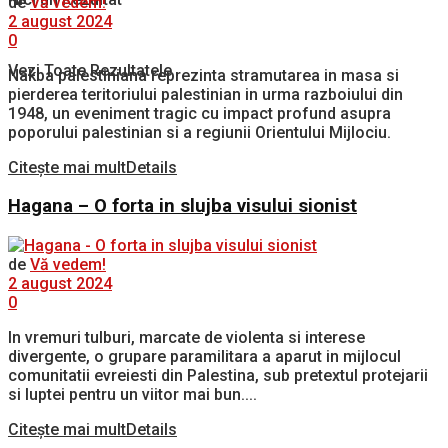
de
Vă vedem!
2 august 2024
0
Vezi Toate Rezultatele
Nakba palestiniana reprezinta stramutarea in masa si
pierderea teritoriului palestinian in urma razboiului din
1948, un eveniment tragic cu impact profund asupra
poporului palestinian si a regiunii Orientului Mijlociu.
Citește mai mult
Details
Hagana – O forta in slujba visului sionist
de
Vă vedem!
2 august 2024
0
In vremuri tulburi, marcate de violenta si interese
divergente, o grupare paramilitara a aparut in mijlocul
comunitatii evreiesti din Palestina, sub pretextul protejarii
si luptei pentru un viitor mai bun....
Citește mai mult
Details