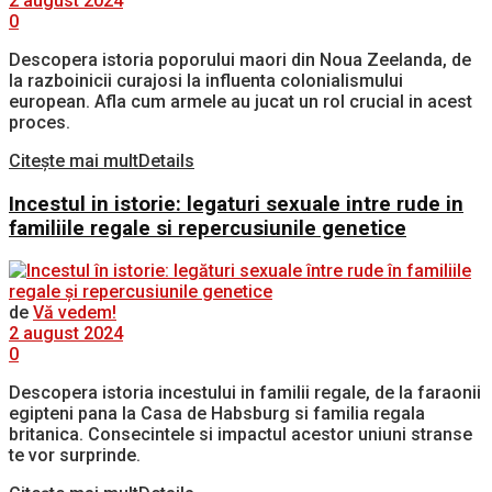
2 august 2024
0
Descopera istoria poporului maori din Noua Zeelanda, de
la razboinicii curajosi la influenta colonialismului
european. Afla cum armele au jucat un rol crucial in acest
proces.
Citește mai mult
Details
Incestul in istorie: legaturi sexuale intre rude in
familiile regale si repercusiunile genetice
de
Vă vedem!
2 august 2024
0
Descopera istoria incestului in familii regale, de la faraonii
egipteni pana la Casa de Habsburg si familia regala
britanica. Consecintele si impactul acestor uniuni stranse
te vor surprinde.