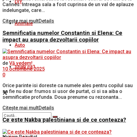
DIY
Cannes. Intreaga sala a fost cuprinsa de un val de aplauze
indelungate, care...
Citește mai mult
Details
Animale
Semnificatia numelor Constantin si Elena: Ce
impact au asupra dezvoltarii copiilor
Auto
de
Vă vedem!
Stiati ca?
10 octombrie 2025
0
Orice parinte isi doreste ca numele ales pentru copilul sau
sa fie nu doar frumos si usor de purtat, ci si sa aiba o
semnificatie profunda. Doua prenume cu rezonanta...
Citește mai mult
Details
Ce este Nakba palestiniana si de ce conteaza?
Nici un Rezultat