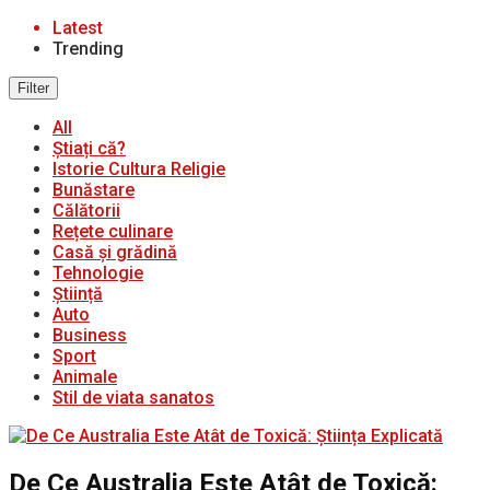
Latest
Trending
Filter
All
Știați că?
Istorie Cultura Religie
Bunăstare
Călătorii
Rețete culinare
Casă și grădină
Tehnologie
Știință
Auto
Business
Sport
Animale
Stil de viata sanatos
De Ce Australia Este Atât de Toxică: