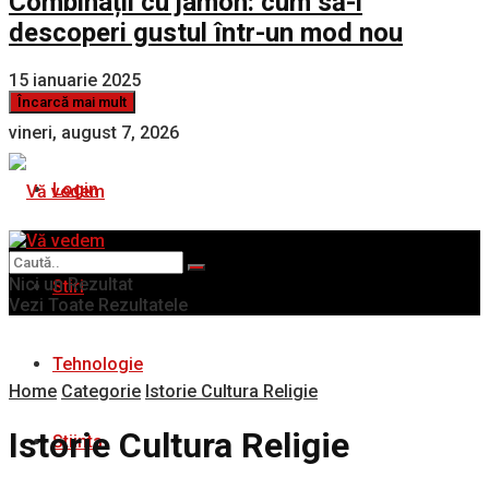
Combinații cu jamon: cum să-i
descoperi gustul într-un mod nou
15 ianuarie 2025
Încarcă mai mult
vineri, august 7, 2026
Login
Nici un Rezultat
Stiri
Vezi Toate Rezultatele
Tehnologie
Home
Categorie
Istorie Cultura Religie
Istorie Cultura Religie
Stiinta