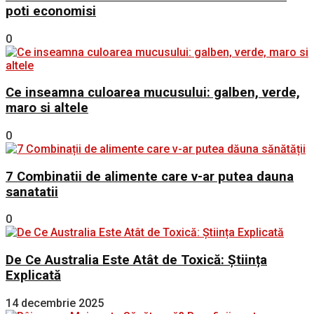
poti economisi
0
Ce inseamna culoarea mucusului: galben, verde,
maro si altele
0
7 Combinatii de alimente care v-ar putea dauna
sanatatii
0
De Ce Australia Este Atât de Toxică: Știința
Explicată
14 decembrie 2025