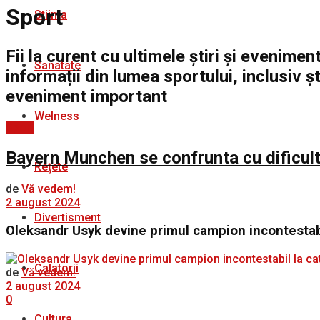
Sport
Stiinta
Fii la curent cu ultimele știri și evenime
Sanatate
informații din lumea sportului, inclusiv ș
eveniment important
Welness
Sport
Bayern Munchen se confrunta cu dificulta
Rețete
de
Vă vedem!
2 august 2024
Divertisment
Oleksandr Usyk devine primul campion incontestabi
Calatorii
de
Vă vedem!
2 august 2024
0
Cultura