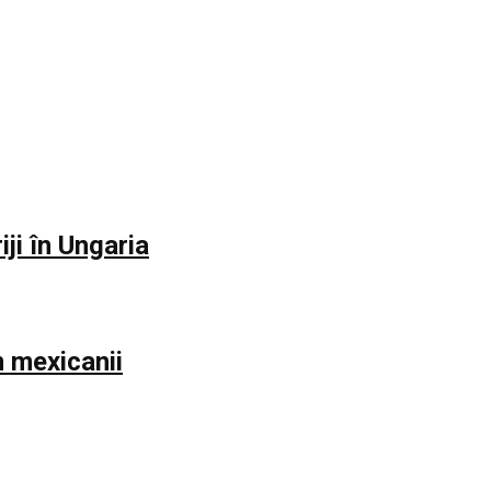
iji în Ungaria
m mexicanii