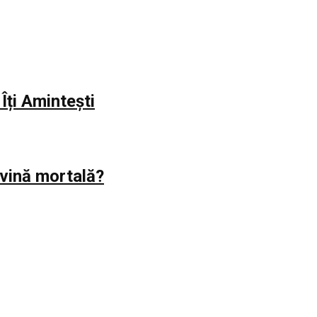
Îți Amintești
evină mortală?