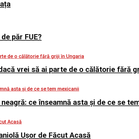
iața
l de păr FUE?
 dacă vrei să ai parte de o călătorie fără gr
 neagră: ce înseamnă asta și de ce se te
paniolă Ușor de Făcut Acasă