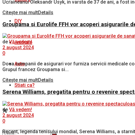
Ucraineanul Oleksandr Usyk, in varsta de 37 de ani, a fost i
Citește mai mult
Details
DIY
Groupama si Eurolife FFH vor acoperi asigurarile d
de
Vă vedem!
Animale
2 august 2024
0
Auto
Doua companii de asigurari vor furniza servicii medicale comp
Grupul francez Groupama si...
Citește mai mult
Details
Stiati ca?
Serena Williams, pregatita pentru o revenire spec
de
Vă vedem!
2 august 2024
0
Recent, legenda tenisului mondial, Serena Williams, a starnit u