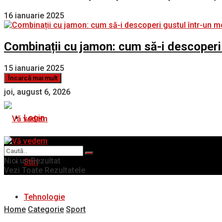
16 ianuarie 2025
Combinații cu jamon: cum să-i descoperi
15 ianuarie 2025
Încarcă mai mult
joi, august 6, 2026
Login
Nici un Rezultat
Stiri
Vezi Toate Rezultatele
Tehnologie
Home
Categorie
Sport