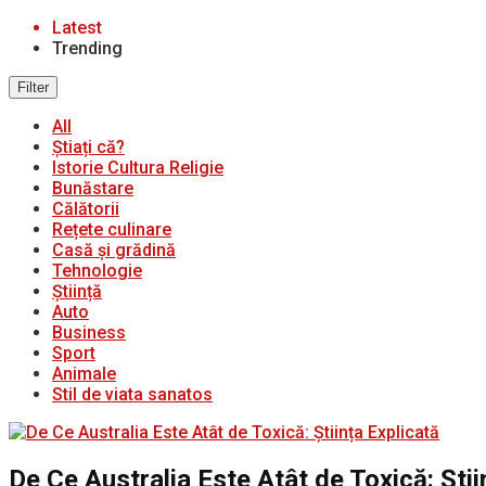
Latest
Trending
Filter
All
Știați că?
Istorie Cultura Religie
Bunăstare
Călătorii
Rețete culinare
Casă și grădină
Tehnologie
Știință
Auto
Business
Sport
Animale
Stil de viata sanatos
De Ce Australia Este Atât de Toxică: Știi