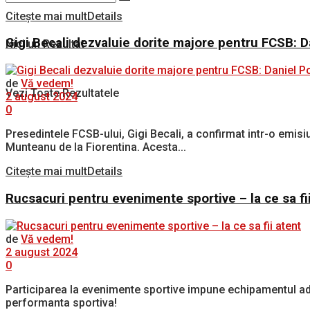
Citește mai mult
Details
Gigi Becali dezvaluie dorite majore pentru FCSB: 
Nici un Rezultat
de
Vă vedem!
Vezi Toate Rezultatele
2 august 2024
0
Presedintele FCSB-ului, Gigi Becali, a confirmat intr-o emisi
Munteanu de la Fiorentina. Acesta...
Citește mai mult
Details
Rucsacuri pentru evenimente sportive – la ce sa fi
de
Vă vedem!
2 august 2024
0
Participarea la evenimente sportive impune echipamentul adec
performanta sportiva!