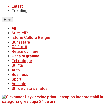
Latest
Trending
Filter
All
Știați că?
Istorie Cultura Religie
Bunăstare
Călătorii
Rețete culinare
Casă și grădină
Tehnologie
Știință
Auto
Business
Sport
Animale
Stil de viata sanatos