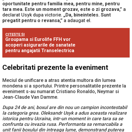
oportunitate pentru familia mea, pentru mine, pentru
tara mea. Este un moment grozav, este o zi grozava,”
a
declarat Usyk dupa victorie.
„Da, bineinteles. Sunt
pregatit pentru o revansa,”
a adaugat el.
CITEȘTE ȘI
Groupama si Eurolife FFH vor
acoperi asigurarile de sanatate
pentru angajatii Transelectrica
Celebritati prezente la eveniment
Meciul de unificare a atras atentia multora din lumea
mondena si a sportului. Printre personalitatile prezente la
eveniment s-au numarat Cristiano Ronaldo, Neymar si
Jean-Claude Van Damme.
Dupa 24 de ani, boxul are din nou un campion incontestabil
la categoria grea. Oleksandr Usyk a adus aceasta realizare
istorica pentru Ucraina, intr-un moment in care tara sa se
confrunta cu invazia rusa. Performanta sa remarcabila a
unit fanii boxului din intreaga lume, demonstrand puterea