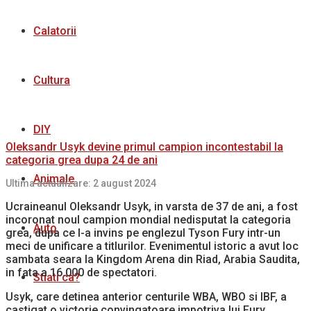
Calatorii
Cultura
DIY
Oleksandr Usyk devine primul campion incontestabil la
categoria grea dupa 24 de ani
Animale
Ultima actualizare: 2 august 2024
Ucraineanul Oleksandr Usyk, in varsta de 37 de ani, a fost
incoronat noul campion mondial nedisputat la categoria
Auto
grea, dupa ce l-a invins pe englezul Tyson Fury intr-un
meci de unificare a titlurilor. Evenimentul istoric a avut loc
sambata seara la Kingdom Arena din Riad, Arabia Saudita,
in fata a 16.000 de spectatori.
Stiati ca?
Usyk, care detinea anterior centurile WBA, WBO si IBF, a
castigat o victorie convingatoare impotriva lui Fury,