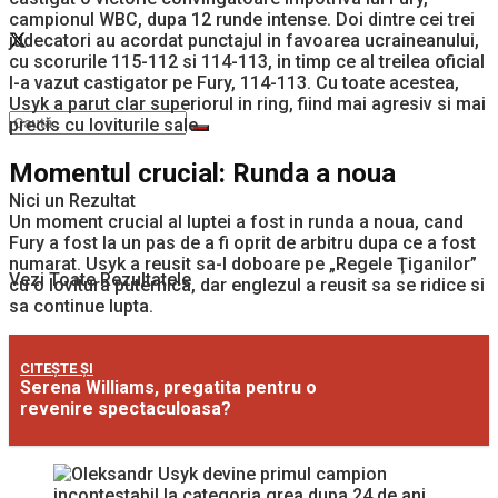
campionul WBC, dupa 12 runde intense. Doi dintre cei trei
judecatori au acordat punctajul in favoarea ucraineanului,
cu scorurile 115-112 si 114-113, in timp ce al treilea oficial
l-a vazut castigator pe Fury, 114-113. Cu toate acestea,
Usyk a parut clar superiorul in ring, fiind mai agresiv si mai
precis cu loviturile sale.
Momentul crucial: Runda a noua
Nici un Rezultat
Un moment crucial al luptei a fost in runda a noua, cand
Fury a fost la un pas de a fi oprit de arbitru dupa ce a fost
numarat. Usyk a reusit sa-l doboare pe „Regele Ţiganilor”
Vezi Toate Rezultatele
cu o lovitura puternica, dar englezul a reusit sa se ridice si
sa continue lupta.
CITEȘTE ȘI
Serena Williams, pregatita pentru o
revenire spectaculoasa?