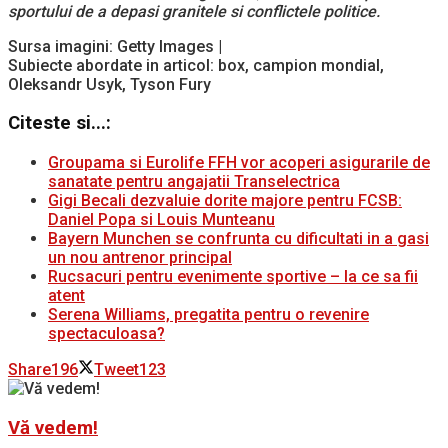
sportului de a depasi granitele si conflictele politice.
Sursa imagini: Getty Images |
Subiecte abordate in articol: box, campion mondial,
Oleksandr Usyk, Tyson Fury
Citeste si...:
Groupama si Eurolife FFH vor acoperi asigurarile de
sanatate pentru angajatii Transelectrica
Gigi Becali dezvaluie dorite majore pentru FCSB:
Daniel Popa si Louis Munteanu
Bayern Munchen se confrunta cu dificultati in a gasi
un nou antrenor principal
Rucsacuri pentru evenimente sportive – la ce sa fii
atent
Serena Williams, pregatita pentru o revenire
spectaculoasa?
Share
196
Tweet
123
Vă vedem!