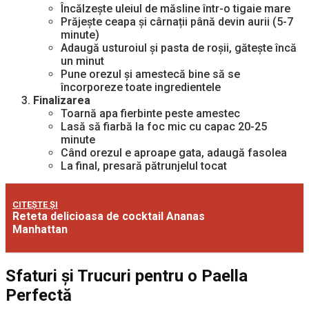
Încălzește uleiul de măsline într-o tigaie mare
Prăjește ceapa și cârnații până devin aurii (5-7
minute)
Adaugă usturoiul și pasta de roșii, gătește încă
un minut
Pune orezul și amestecă bine să se
încorporeze toate ingredientele
Finalizarea
Toarnă apa fierbinte peste amestec
Lasă să fiarbă la foc mic cu capac 20-25
minute
Când orezul e aproape gata, adaugă fasolea
La final, presară pătrunjelul tocat
CITEȘTE ȘI
Reteta delicioasa de cocktail Ananas
Manhattan
Sfaturi și Trucuri pentru o Paella
Perfectă