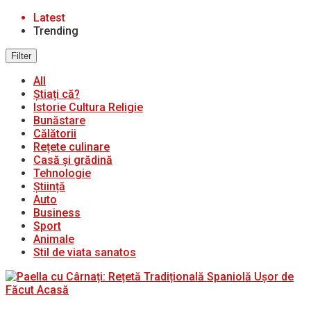
Latest
Trending
Filter
All
Știați că?
Istorie Cultura Religie
Bunăstare
Călătorii
Rețete culinare
Casă și grădină
Tehnologie
Știință
Auto
Business
Sport
Animale
Stil de viata sanatos