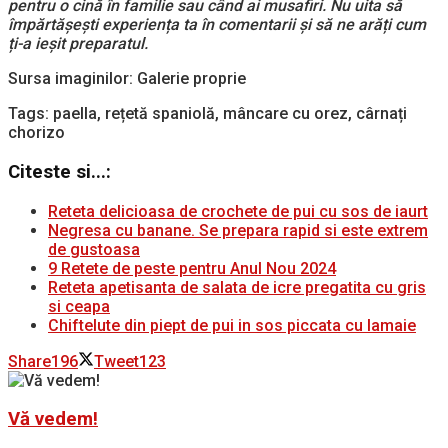
pentru o cină în familie sau când ai musafiri. Nu uita să
împărtășești experiența ta în comentarii și să ne arăți cum
ți-a ieșit preparatul.
Sursa imaginilor: Galerie proprie
Tags: paella, rețetă spaniolă, mâncare cu orez, cârnați
chorizo
Citeste si...:
Reteta delicioasa de crochete de pui cu sos de iaurt
Negresa cu banane. Se prepara rapid si este extrem
de gustoasa
9 Retete de peste pentru Anul Nou 2024
Reteta apetisanta de salata de icre pregatita cu gris
si ceapa
Chiftelute din piept de pui in sos piccata cu lamaie
Share
196
Tweet
123
Vă vedem!