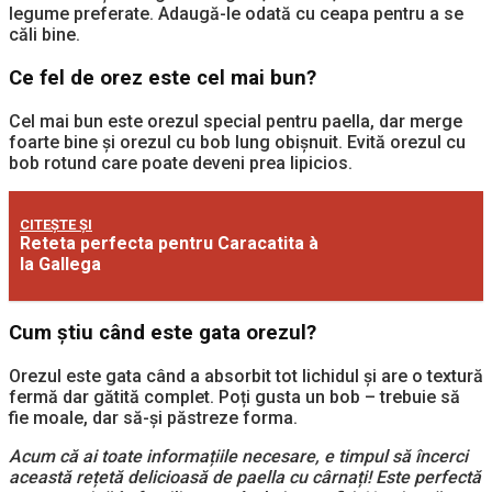
legume preferate. Adaugă-le odată cu ceapa pentru a se
căli bine.
Ce fel de orez este cel mai bun?
Cel mai bun este orezul special pentru paella, dar merge
foarte bine și orezul cu bob lung obișnuit. Evită orezul cu
bob rotund care poate deveni prea lipicios.
CITEȘTE ȘI
Reteta perfecta pentru Caracatita à
la Gallega
Cum știu când este gata orezul?
Orezul este gata când a absorbit tot lichidul și are o textură
fermă dar gătită complet. Poți gusta un bob – trebuie să
fie moale, dar să-și păstreze forma.
Acum că ai toate informațiile necesare, e timpul să încerci
această rețetă delicioasă de paella cu cârnați! Este perfectă