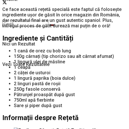
Ce face această rețetă specială este faptul că folosește
ingrediente ușor de găsit în orice magazin din România,
dar rezultatul final are un gust autentic spaniol. Plus,
întregul proces de gătit durează mai puțin de o oră!
Ingrediente și Cantități
Nici un Rezultat
1 cană de orez cu bob lung
150g cârnați (tip chorizo sau alt cârnat afumat)
1 lingură ulei de măsline
Vezi Toate Rezultatele
1 ceapă
2 căței de usturoi
1 lingură paprika (boia dulce)
2 linguri pastă de roșii
250g fasole conservă
Pătrunjel proaspăt după gust
750ml apă fierbinte
Sare și piper după gust
Informații despre Rețetă