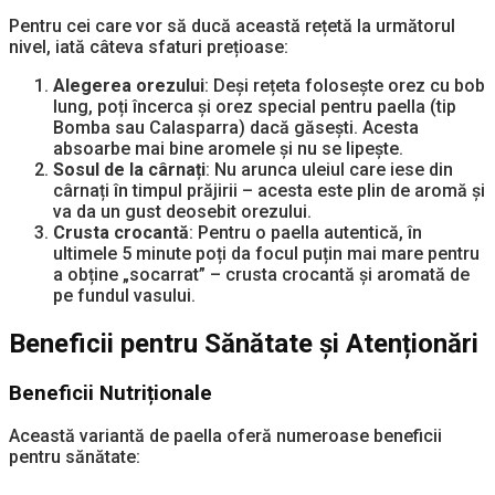
Pentru cei care vor să ducă această rețetă la următorul
nivel, iată câteva sfaturi prețioase:
Alegerea orezului
: Deși rețeta folosește orez cu bob
lung, poți încerca și orez special pentru paella (tip
Bomba sau Calasparra) dacă găsești. Acesta
absoarbe mai bine aromele și nu se lipește.
Sosul de la cârnați
: Nu arunca uleiul care iese din
cârnați în timpul prăjirii – acesta este plin de aromă și
va da un gust deosebit orezului.
Crusta crocantă
: Pentru o paella autentică, în
ultimele 5 minute poți da focul puțin mai mare pentru
a obține „socarrat” – crusta crocantă și aromată de
pe fundul vasului.
Beneficii pentru Sănătate și Atenționări
Beneficii Nutriționale
Această variantă de paella oferă numeroase beneficii
pentru sănătate: