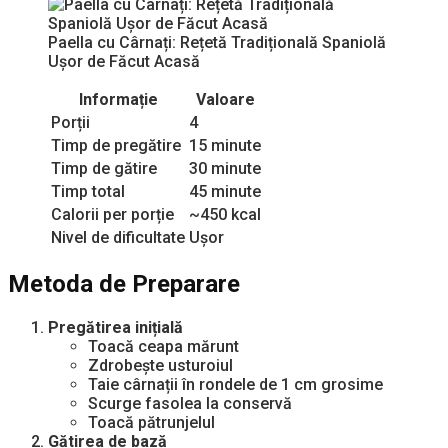
Paella cu Cârnați: Rețetă Tradițională Spaniolă
Ușor de Făcut Acasă
Informație
Valoare
Porții
4
Timp de pregătire
15 minute
Timp de gătire
30 minute
Timp total
45 minute
Calorii per porție
~450 kcal
Nivel de dificultate
Ușor
Metoda de Preparare
Pregătirea inițială
Toacă ceapa mărunt
Zdrobește usturoiul
Taie cârnații în rondele de 1 cm grosime
Scurge fasolea la conservă
Toacă pătrunjelul
Gătirea de bază