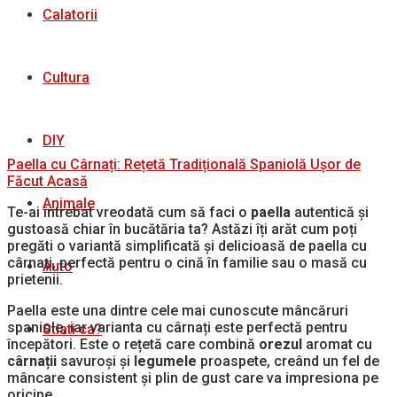
Calatorii
Cultura
DIY
Paella cu Cârnați: Rețetă Tradițională Spaniolă Ușor de
Făcut Acasă
Animale
Te-ai întrebat vreodată cum să faci o
paella
autentică și
gustoasă chiar în bucătăria ta? Astăzi îți arăt cum poți
pregăti o variantă simplificată și delicioasă de paella cu
cârnați, perfectă pentru o cină în familie sau o masă cu
Auto
prietenii.
Paella este una dintre cele mai cunoscute mâncăruri
spaniole, iar varianta cu cârnați este perfectă pentru
Stiati ca?
începători. Este o rețetă care combină
orezul
aromat cu
cârnații
savuroși și
legumele
proaspete, creând un fel de
mâncare consistent și plin de gust care va impresiona pe
oricine.