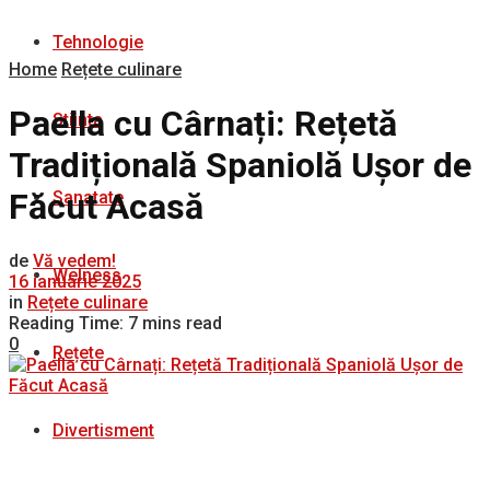
Tehnologie
Home
Rețete culinare
Paella cu Cârnați: Rețetă
Stiinta
Tradițională Spaniolă Ușor de
Făcut Acasă
Sanatate
de
Vă vedem!
Welness
16 ianuarie 2025
in
Rețete culinare
Reading Time: 7 mins read
0
Rețete
Divertisment