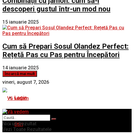
Combinații cu jamon: cum să-i
descoperi gustul într-un mod nou
15 ianuarie 2025
Cum să Prepari Sosul Olandez Perfect:
Rețetă Pas cu Pas pentru Începători
14 ianuarie 2025
Încarcă mai mult
vineri, august 7, 2026
Login
Nici un Rezultat
Stiri
Vezi Toate Rezultatele