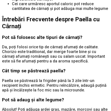
Cei care urmăresc aportul caloric pot reduce
cantitatea de cârnați și pot adăuga mai multe legume
Întrebări Frecvente despre Paella cu
Cârnați
Pot să folosesc alte tipuri de cârnați?
Da, poți folosi orice tip de cârnați afumați de calitate.
Chorizo este traditional, dar merge foarte bine și cu
cârnați afumați românești sau cu salam uscat. Important
este să fie afumați pentru a da aroma specifică.
Cât timp se păstrează paella?
Paella se păstrează la frigider până la 3 zile într-un
recipient închis ermetic. Pentru reîncălzire, adaugă puțină
apă și încălzește la foc mic sau la microunde.
Pot să adaug și alte legume?
Absolut! Poți adăuga ardei gras, mazăre, morcovi sau alte