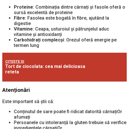
Proteine
: Combinația dintre cârnați și fasole oferă o
sursă excelentă de proteine
Fibre
: Fasolea este bogată în fibre, ajutând la
digestie
Vitamine
: Ceapa, usturoiul și pătrunjelul aduc
vitamine și antioxidanți
Carbohidrați complecși
: Orezul oferă energie pe
termen lung
CITEȘTE ȘI
Tort de ciocolata: cea mai delicioasa
reteta
Atenționări
Este important să știi că:
Conținutul de sare poate fi ridicat datorită cârnațiOr
afumați
Persoanele cu intoleranță la gluten trebuie să verifice
ingredientele cârnațiOr