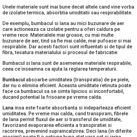
Unele materiale sunt mai bune decat altele cand vine vorba
de izolatie termica, absorbtia umiditatii sau respirabilitate.
De exemplu, bumbacul si lana au mici buzunare de aer
care actioneaza ca izolatie pentru a oferi caldura pe
vreme rece. Materialele mai groase, cu mai multe
buzunare de aer, tind sa fie mai calde, mai pufoase si mai
respirabile. Dar acesti factori sunt influentati si de tipul de
fibra, tesatura materialului si procesul de fabricatie.
Bumbacul si lana sunt de asemenea materiale respirabile,
ceea ce inseamna ca ajuta la reglarea temperaturii.
Bumbacul
absoarbe umiditatea (transpiratia) de pe piele,
dar nu o elimina eficient. Aceasta umiditate retinuta poate
face ca bumbacul sa se simta lipicios si inconfortabil,
ducand potential la frisoane pe vreme calda.
Lana
insa este foarte absorbanta si indeparteaza eficient
umiditatea. Pe vreme mai calda, cand transpiram, fibrele
de lana permit fluxul de aer si transferul de umiditate,
favorizand evaporarea eficienta a transpiratiei si
racorirea, prevenind supraincalzirea. Deci lana (in diferite
grosimi) poate fi o optiune buna atat vara cat si iarna.