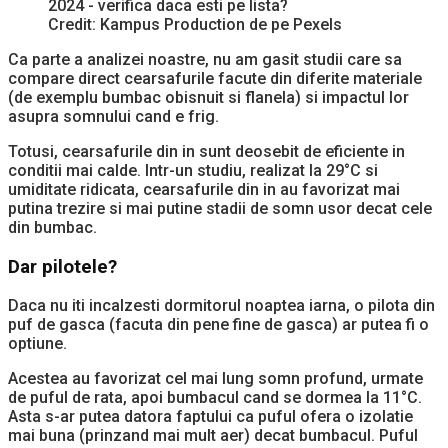
Credit: Kampus Production de pe Pexels
Ca parte a analizei noastre, nu am gasit studii care sa
compare direct cearsafurile facute din diferite materiale
(de exemplu bumbac obisnuit si flanela) si impactul lor
asupra somnului cand e frig.
Totusi, cearsafurile din in sunt deosebit de eficiente in
conditii mai calde. Intr-un studiu, realizat la 29°C si
umiditate ridicata, cearsafurile din in au favorizat mai
putina trezire si mai putine stadii de somn usor decat cele
din bumbac.
Dar pilotele?
Daca nu iti incalzesti dormitorul noaptea iarna, o pilota din
puf de gasca (facuta din pene fine de gasca) ar putea fi o
optiune.
Acestea au favorizat cel mai lung somn profund, urmate
de puful de rata, apoi bumbacul cand se dormea la 11°C.
Asta s-ar putea datora faptului ca puful ofera o izolatie
mai buna (prinzand mai mult aer) decat bumbacul. Puful