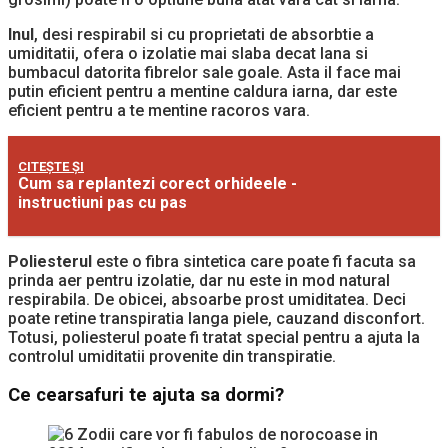
Inul
, desi respirabil si cu proprietati de absorbtie a
umiditatii, ofera o izolatie mai slaba decat lana si
bumbacul datorita fibrelor sale goale. Asta il face mai
putin eficient pentru a mentine caldura iarna, dar este
eficient pentru a te mentine racoros vara.
CITEȘTE ȘI
Cum sa replantezi corect orhideele -
instructiuni pas cu pas
Poliesterul
este o fibra sintetica care poate fi facuta sa
prinda aer pentru izolatie, dar nu este in mod natural
respirabila. De obicei, absoarbe prost umiditatea. Deci
poate retine transpiratia langa piele, cauzand disconfort.
Totusi, poliesterul poate fi tratat special pentru a ajuta la
controlul umiditatii provenite din transpiratie.
Ce cearsafuri te ajuta sa dormi?