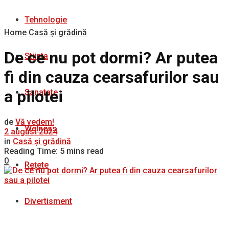
Tehnologie
Home
Casă și grădină
De ce nu pot dormi? Ar putea
Stiinta
fi din cauza cearsafurilor sau
a pilotei
Sanatate
de
Vă vedem!
Welness
2 august 2024
in
Casă și grădină
Reading Time: 5 mins read
0
Rețete
Divertisment