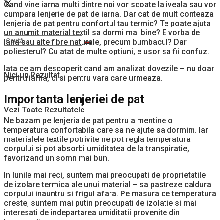
Cand vine iarna multi dintre noi vor scoate la iveala sau vor
cumpara lenjerie de pat de iarna. Dar cat de mult conteaza
lenjeria de pat pentru confortul tau termic? Te poate ajuta
un anumit material textil sa dormi mai bine? E vorba de
lana sau alte fibre naturale, precum bumbacul? Dar
poliesterul? Cu atat de multe optiuni, e usor sa fii confuz.
Iata ce am descoperit cand am analizat dovezile – nu doar
Nici un Rezultat
pentru iarna, ci si pentru vara care urmeaza.
Importanta lenjeriei de pat
Vezi Toate Rezultatele
Ne bazam pe lenjeria de pat pentru a mentine o
temperatura confortabila care sa ne ajute sa dormim. Iar
materialele textile potrivite ne pot regla temperatura
corpului si pot absorbi umiditatea de la transpiratie,
favorizand un somn mai bun.
In lunile mai reci, suntem mai preocupati de proprietatile
de izolare termica ale unui material – sa pastreze caldura
corpului inauntru si frigul afara. Pe masura ce temperatura
creste, suntem mai putin preocupati de izolatie si mai
interesati de indepartarea umiditatii provenite din