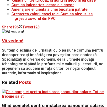
Relatia dintre turcoaz si auriu in decorarea casei
Cum sa indepartezi ceara din covor
Amenajare eficienta a unei bucatarii patrate
Cresterea valorii casei tale: Cum sa alegi si sa
ingrijesti covorul din PVC
Share
196
Tweet
123
Vă vedem!
Suntem o echipă de jurnaliști cu o pasiune comună pentru
descoperirea și împărtășirea poveștilor care contează.
Specializați în diverse domenii, de la ultimele inovații
tehnologice și până la profunzimile culturii și literaturii, ne
propunem să aducem în fața cititorilor noștri conținut
autentic, informativ și inspirațional.
Related
Posts
Ghid complet pentru instalarea panourilor solare: