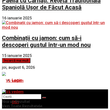
Paella cu Cârnați: Rețetă Tradițională
Spaniolă Ușor de Făcut Acasă
16 ianuarie 2025
Combinații cu jamon: cum să-i
descoperi gustul într-un mod nou
15 ianuarie 2025
Încarcă mai mult
joi, august 6, 2026
Login
Nici un Rezultat
Stiri
Vezi Toate Rezultatele