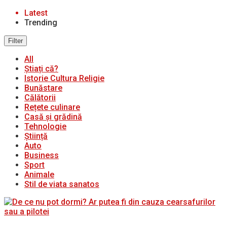
Latest
Trending
Filter
All
Știați că?
Istorie Cultura Religie
Bunăstare
Călătorii
Rețete culinare
Casă și grădină
Tehnologie
Știință
Auto
Business
Sport
Animale
Stil de viata sanatos