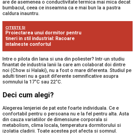
are de asemenea o conductivitate termica mai mica decat
bumbacul, ceea ce inseamna ca e mai bun la a pastra
caldura inauntru.
CITEȘTE ȘI
Proiectarea unui dormitor pentru
tineri in stil industrial: Racoare
intalneste confortul
Intre o pilota din lana si una din poliester? Intr-un studiu
finantat de industria lanii la care am colaborat doi dintre
noi (Chow si Halaki), nu a fost o mare diferenta. Studiul pe
adulti tineri nu a gasit diferente semnificative asupra
somnului la 17°C sau 22°C.
Deci cum alegi?
Alegerea lenjeriei de pat este foarte individuala. Ce e
confortabil pentru o persoana nu e la fel pentru alta. Asta
din cauza variatiilor de dimensiune corporala si
metabolism, clima locala, temperatura dormitorului si
izolatia cladirii. Toate acestea pot afecta si somnul.