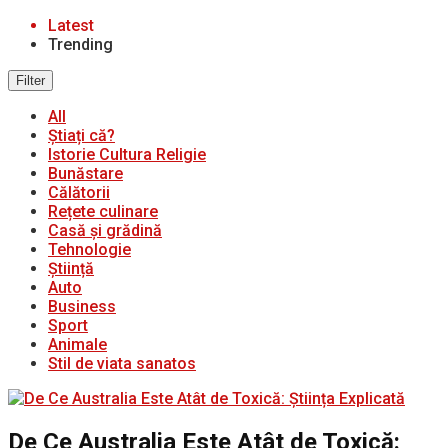
Latest
Trending
Filter
All
Știați că?
Istorie Cultura Religie
Bunăstare
Călătorii
Rețete culinare
Casă și grădină
Tehnologie
Știință
Auto
Business
Sport
Animale
Stil de viata sanatos
De Ce Australia Este Atât de Toxică: