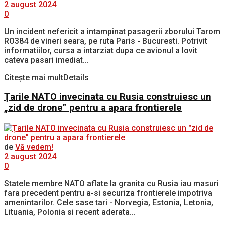
2 august 2024
0
Un incident nefericit a intampinat pasagerii zborului Tarom
RO384 de vineri seara, pe ruta Paris - Bucuresti. Potrivit
informatiilor, cursa a intarziat dupa ce avionul a lovit
cateva pasari imediat...
Citește mai mult
Details
Ţarile NATO invecinata cu Rusia construiesc un
„zid de drone” pentru a apara frontierele
de
Vă vedem!
2 august 2024
0
Statele membre NATO aflate la granita cu Rusia iau masuri
fara precedent pentru a-si securiza frontierele impotriva
amenintarilor. Cele sase tari - Norvegia, Estonia, Letonia,
Lituania, Polonia si recent aderata...