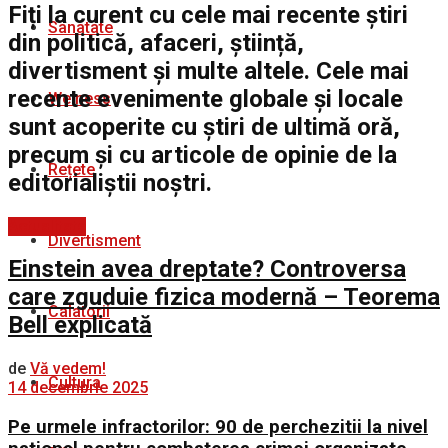
Fiți la curent cu cele mai recente știri
Sanatate
din politică, afaceri, știință,
divertisment și multe altele. Cele mai
recente evenimente globale și locale
Welness
sunt acoperite cu știri de ultimă oră,
precum și cu articole de opinie de la
Rețete
editorialiștii noștri.
Actualitate
Divertisment
Einstein avea dreptate? Controversa
care zguduie fizica modernă – Teorema
Calatorii
Bell explicată
de
Vă vedem!
Cultura
14 decembrie 2025
Pe urmele infractorilor: 90 de perchezitii la nivel