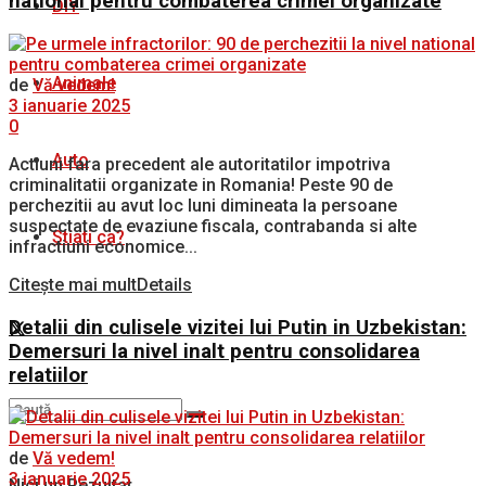
national pentru combaterea crimei organizate
DIY
Animale
de
Vă vedem!
3 ianuarie 2025
0
Auto
Actiuni fara precedent ale autoritatilor impotriva
criminalitatii organizate in Romania! Peste 90 de
perchezitii au avut loc luni dimineata la persoane
suspectate de evaziune fiscala, contrabanda si alte
Stiati ca?
infractiuni economice...
Citește mai mult
Details
Detalii din culisele vizitei lui Putin in Uzbekistan:
Demersuri la nivel inalt pentru consolidarea
relatiilor
de
Vă vedem!
3 ianuarie 2025
Nici un Rezultat