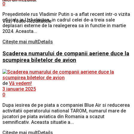
0
Preşedintele rus Vladimir Putin s-a aflat recent intr-o vizita
oficiala in Uzbekistan, in cadrul celei de-a treia sale
Vezi Toate Rezultatele
deplasari externe de la realegerea sa in functie in martie
2024. Aceasta...
Citește mai mult
Details
Scaderea numarului de companii aeriene duce la
scumpirea biletelor de avion
de
Vă vedem!
3 ianuarie 2025
0
Dupa iesirea de pe piata a companiei Blue Air si reducerea
activitatii operatorului national TAROM, numarul mare de
jucatori pe piata aviatica din Romania a scazut
semnificativ. Aceasta situatie a...
Citește mai mult
Details