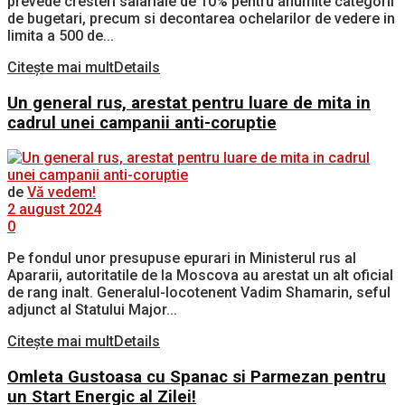
prevede cresteri salariale de 10% pentru anumite categorii
de bugetari, precum si decontarea ochelarilor de vedere in
limita a 500 de...
Citește mai mult
Details
Un general rus, arestat pentru luare de mita in
cadrul unei campanii anti-coruptie
de
Vă vedem!
2 august 2024
0
Pe fondul unor presupuse epurari in Ministerul rus al
Apararii, autoritatile de la Moscova au arestat un alt oficial
de rang inalt. Generalul-locotenent Vadim Shamarin, seful
adjunct al Statului Major...
Citește mai mult
Details
Omleta Gustoasa cu Spanac si Parmezan pentru
un Start Energic al Zilei!