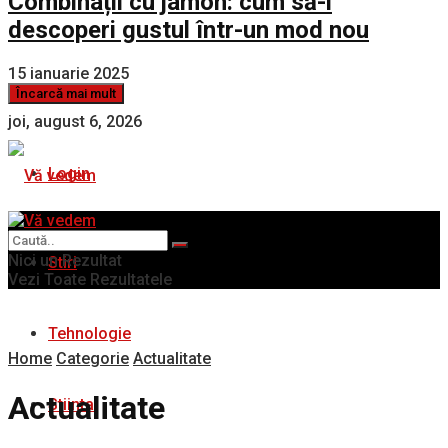
Combinații cu jamon: cum să-i
descoperi gustul într-un mod nou
15 ianuarie 2025
Încarcă mai mult
joi, august 6, 2026
Login
Nici un Rezultat
Stiri
Vezi Toate Rezultatele
Tehnologie
Home
Categorie
Actualitate
Actualitate
Stiinta