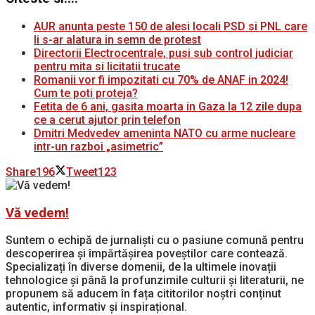
AUR anunta peste 150 de alesi locali PSD si PNL care
li s-ar alatura in semn de protest
Directorii Electrocentrale, pusi sub control judiciar
pentru mita si licitatii trucate
Romanii vor fi impozitati cu 70% de ANAF in 2024!
Cum te poti proteja?
Fetita de 6 ani, gasita moarta in Gaza la 12 zile dupa
ce a cerut ajutor prin telefon
Dmitri Medvedev ameninta NATO cu arme nucleare
intr-un razboi „asimetric”
Share
196
Tweet
123
Vă vedem!
Suntem o echipă de jurnaliști cu o pasiune comună pentru
descoperirea și împărtășirea poveștilor care contează.
Specializați în diverse domenii, de la ultimele inovații
tehnologice și până la profunzimile culturii și literaturii, ne
propunem să aducem în fața cititorilor noștri conținut
autentic, informativ și inspirațional.