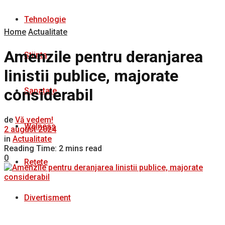
Tehnologie
Home
Actualitate
Amenzile pentru deranjarea
Stiinta
linistii publice, majorate
considerabil
Sanatate
de
Vă vedem!
Welness
2 august 2024
in
Actualitate
Reading Time: 2 mins read
0
Rețete
Divertisment