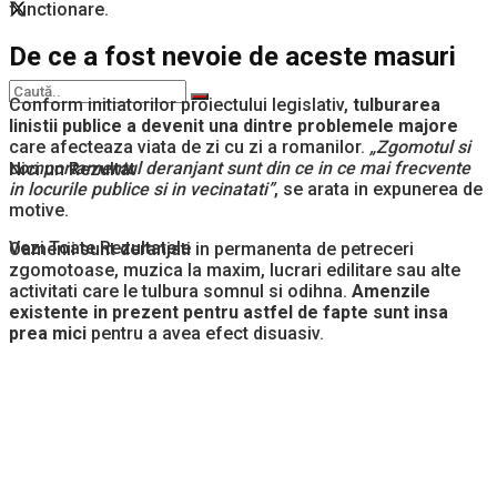
functionare.
De ce a fost nevoie de aceste masuri
Conform initiatorilor proiectului legislativ,
tulburarea
linistii publice a devenit una dintre problemele majore
care afecteaza viata de zi cu zi a romanilor.
„Zgomotul si
comportamentul deranjant sunt din ce in ce mai frecvente
Nici un Rezultat
in locurile publice si in vecinatati”
, se arata in expunerea de
motive.
Vezi Toate Rezultatele
Oamenii sunt deranjati in permanenta de petreceri
zgomotoase, muzica la maxim, lucrari edilitare sau alte
activitati care le tulbura somnul si odihna.
Amenzile
existente in prezent pentru astfel de fapte sunt insa
prea mici
pentru a avea efect disuasiv.