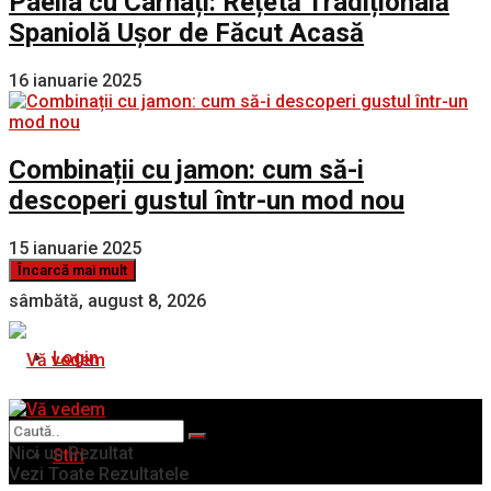
Paella cu Cârnați: Rețetă Tradițională
Spaniolă Ușor de Făcut Acasă
16 ianuarie 2025
Combinații cu jamon: cum să-i
descoperi gustul într-un mod nou
15 ianuarie 2025
Încarcă mai mult
sâmbătă, august 8, 2026
Login
Nici un Rezultat
Stiri
Vezi Toate Rezultatele