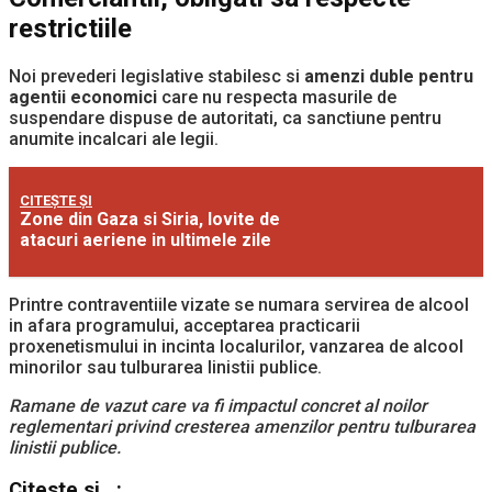
restrictiile
Noi prevederi legislative stabilesc si
amenzi duble pentru
agentii economici
care nu respecta masurile de
suspendare dispuse de autoritati, ca sanctiune pentru
anumite incalcari ale legii.
CITEȘTE ȘI
Zone din Gaza si Siria, lovite de
atacuri aeriene in ultimele zile
Printre contraventiile vizate se numara servirea de alcool
in afara programului, acceptarea practicarii
proxenetismului in incinta localurilor, vanzarea de alcool
minorilor sau tulburarea linistii publice.
Ramane de vazut care va fi impactul concret al noilor
reglementari privind cresterea amenzilor pentru tulburarea
linistii publice.
Citeste si...: