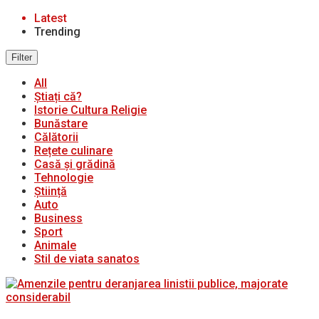
Latest
Trending
Filter
All
Știați că?
Istorie Cultura Religie
Bunăstare
Călătorii
Rețete culinare
Casă și grădină
Tehnologie
Știință
Auto
Business
Sport
Animale
Stil de viata sanatos