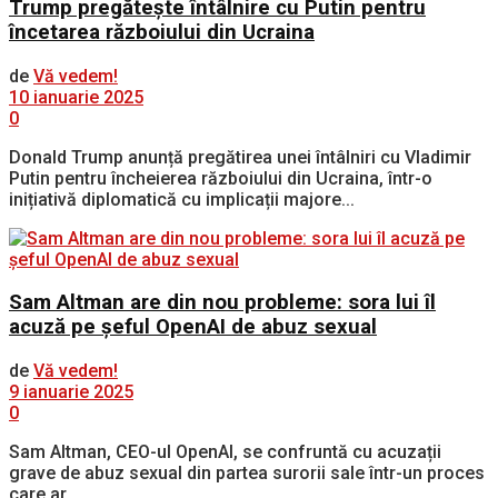
Trump pregătește întâlnire cu Putin pentru
încetarea războiului din Ucraina
de
Vă vedem!
10 ianuarie 2025
0
Donald Trump anunță pregătirea unei întâlniri cu Vladimir
Putin pentru încheierea războiului din Ucraina, într-o
inițiativă diplomatică cu implicații majore...
Sam Altman are din nou probleme: sora lui îl
acuză pe șeful OpenAI de abuz sexual
de
Vă vedem!
9 ianuarie 2025
0
Sam Altman, CEO-ul OpenAI, se confruntă cu acuzații
grave de abuz sexual din partea surorii sale într-un proces
care ar...