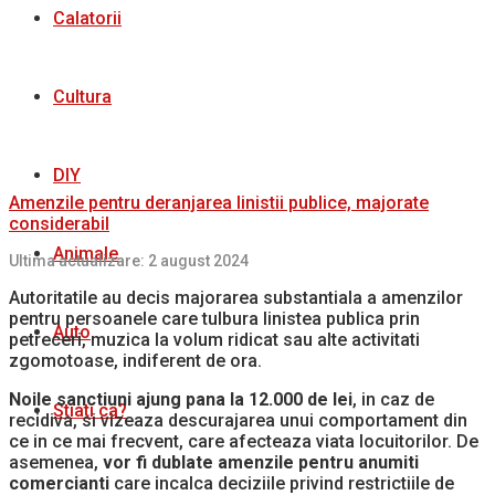
Calatorii
Cultura
DIY
Amenzile pentru deranjarea linistii publice, majorate
considerabil
Animale
Ultima actualizare: 2 august 2024
Autoritatile au decis majorarea substantiala a amenzilor
pentru persoanele care tulbura linistea publica prin
Auto
petreceri, muzica la volum ridicat sau alte activitati
zgomotoase, indiferent de ora.
Noile sanctiuni ajung pana la 12.000 de lei
, in caz de
Stiati ca?
recidiva, si vizeaza descurajarea unui comportament din
ce in ce mai frecvent, care afecteaza viata locuitorilor. De
asemenea,
vor fi dublate amenzile pentru anumiti
comercianti
care incalca deciziile privind restrictiile de