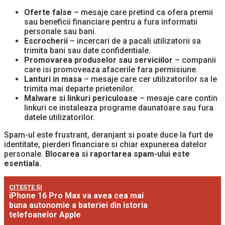
Oferte false
– mesaje care pretind ca ofera premii
sau beneficii financiare pentru a fura informatii
personale sau bani.
Escrocherii
– incercari de a pacali utilizatorii sa
trimita bani sau date confidentiale.
Promovarea produselor sau serviciilor
– companii
care isi promoveaza afacerile fara permisiune.
Lanturi in masa
– mesaje care cer utilizatorilor sa le
trimita mai departe prietenilor.
Malware si linkuri periculoase
– mesaje care contin
linkuri ce instaleaza programe daunatoare sau fura
datele utilizatorilor.
Spam-ul este frustrant, deranjant si poate duce la furt de
identitate, pierderi financiare si chiar expunerea datelor
personale.
Blocarea si raportarea spam-ului este
esentiala.
CITEȘTE ȘI
iPhone 16 Pro Max va avea cea mai
buna autonomie a bateriei din istoria
telefoanelor Apple