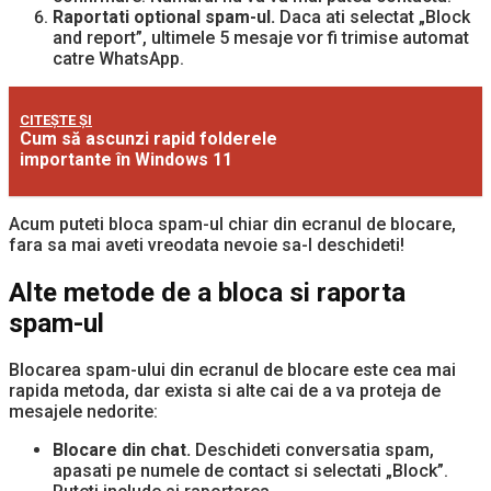
Raportati optional spam-ul.
Daca ati selectat „Block
and report”, ultimele 5 mesaje vor fi trimise automat
catre WhatsApp.
CITEȘTE ȘI
Cum să ascunzi rapid folderele
importante în Windows 11
Acum puteti bloca spam-ul chiar din ecranul de blocare,
fara sa mai aveti vreodata nevoie sa-l deschideti!
Alte metode de a bloca si raporta
spam-ul
Blocarea spam-ului din ecranul de blocare este cea mai
rapida metoda, dar exista si alte cai de a va proteja de
mesajele nedorite:
Blocare din chat.
Deschideti conversatia spam,
apasati pe numele de contact si selectati „Block”.