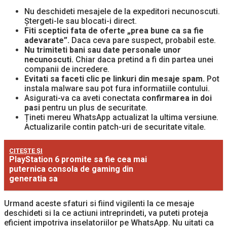
Nu deschideti mesajele de la expeditori necunoscuti.
Ștergeti-le sau blocati-i direct.
Fiti sceptici fata de oferte „prea bune ca sa fie
adevarate”.
Daca ceva pare suspect, probabil este.
Nu trimiteti bani sau date personale unor
necunoscuti.
Chiar daca pretind a fi din partea unei
companii de incredere.
Evitati sa faceti clic pe linkuri din mesaje spam.
Pot
instala malware sau pot fura informatiile contului.
Asigurati-va ca aveti conectata
confirmarea in doi
pasi
pentru un plus de securitate.
Țineti mereu WhatsApp actualizat la ultima versiune.
Actualizarile contin patch-uri de securitate vitale.
CITEȘTE ȘI
PlayStation 6 promite sa fie cea mai
puternica consola de gaming din
generatia sa
Urmand aceste sfaturi si fiind vigilenti la ce mesaje
deschideti si la ce actiuni intreprindeti, va puteti proteja
eficient impotriva inselatoriilor pe WhatsApp. Nu uitati ca