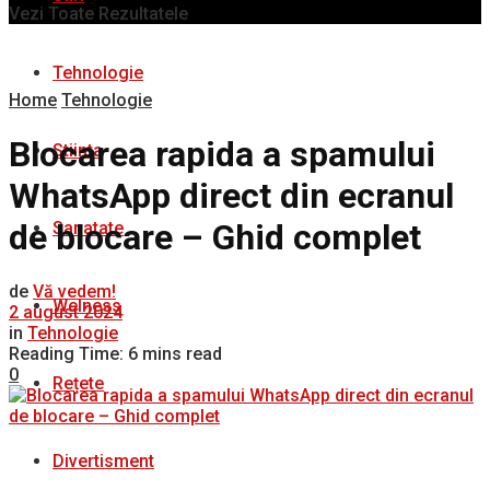
Vezi Toate Rezultatele
Tehnologie
Home
Tehnologie
Blocarea rapida a spamului
Stiinta
WhatsApp direct din ecranul
de blocare – Ghid complet
Sanatate
de
Vă vedem!
Welness
2 august 2024
in
Tehnologie
Reading Time: 6 mins read
0
Rețete
Divertisment