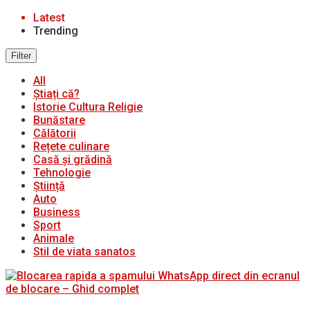
Latest
Trending
Filter
All
Știați că?
Istorie Cultura Religie
Bunăstare
Călătorii
Rețete culinare
Casă și grădină
Tehnologie
Știință
Auto
Business
Sport
Animale
Stil de viata sanatos