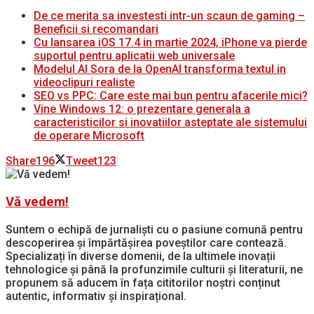
De ce merita sa investesti intr-un scaun de gaming –
Beneficii si recomandari
Cu lansarea iOS 17.4 in martie 2024, iPhone va pierde
suportul pentru aplicatii web universale
Modelul AI Sora de la OpenAI transforma textul in
videoclipuri realiste
SEO vs PPC: Care este mai bun pentru afacerile mici?
Vine Windows 12: o prezentare generala a
caracteristicilor si inovatiilor asteptate ale sistemului
de operare Microsoft
Share
196
Tweet
123
Vă vedem!
Suntem o echipă de jurnaliști cu o pasiune comună pentru
descoperirea și împărtășirea poveștilor care contează.
Specializați în diverse domenii, de la ultimele inovații
tehnologice și până la profunzimile culturii și literaturii, ne
propunem să aducem în fața cititorilor noștri conținut
autentic, informativ și inspirațional.