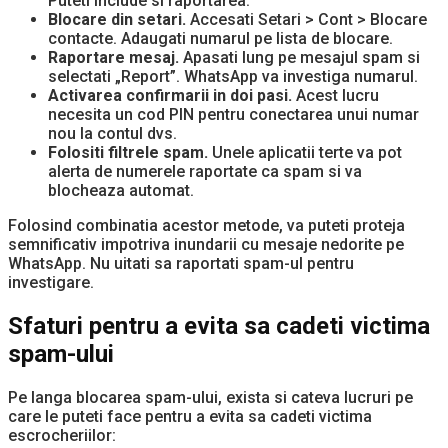
Puteti include si raportarea.
Blocare din setari.
Accesati Setari > Cont > Blocare
contacte. Adaugati numarul pe lista de blocare.
Raportare mesaj.
Apasati lung pe mesajul spam si
selectati „Report”. WhatsApp va investiga numarul.
Activarea confirmarii in doi pasi.
Acest lucru
necesita un cod PIN pentru conectarea unui numar
nou la contul dvs.
Folositi filtrele spam.
Unele aplicatii terte va pot
alerta de numerele raportate ca spam si va
blocheaza automat.
Folosind combinatia acestor metode, va puteti proteja
semnificativ impotriva inundarii cu mesaje nedorite pe
WhatsApp. Nu uitati sa raportati spam-ul pentru
investigare.
Sfaturi pentru a evita sa cadeti victima
spam-ului
Pe langa blocarea spam-ului, exista si cateva lucruri pe
care le puteti face pentru a evita sa cadeti victima
escrocheriilor: