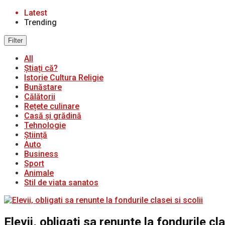
Latest
Trending
Filter
All
Știați că?
Istorie Cultura Religie
Bunăstare
Călătorii
Rețete culinare
Casă și grădină
Tehnologie
Știință
Auto
Business
Sport
Animale
Stil de viata sanatos
Elevii, obligati sa renunte la fondurile cla