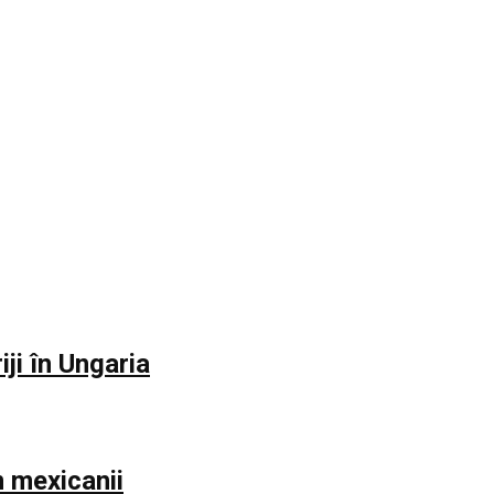
iji în Ungaria
m mexicanii