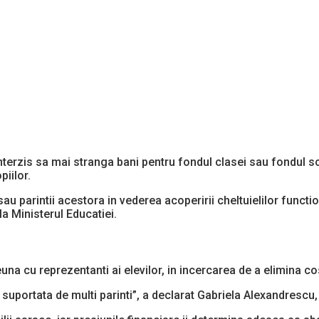
i interzis sa mai stranga bani pentru fondul clasei sau fondul s
piilor.
 sau parintii acestora in vederea acoperirii cheltuielilor functi
 la Ministerul Educatiei.
na cu reprezentanti ai elevilor, in incercarea de a elimina co
portata de multi parinti”, a declarat Gabriela Alexandrescu,