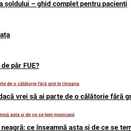
a șoldului – ghid complet pentru pacienți
iața
l de păr FUE?
 dacă vrei să ai parte de o călătorie fără gr
 neagră: ce înseamnă asta și de ce se te