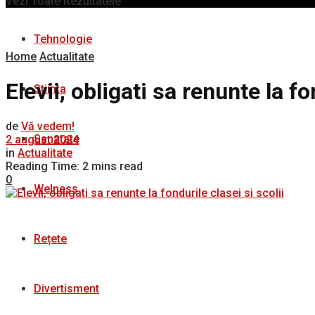
Vezi Toate Rezultatele
Tehnologie
Home
Actualitate
Elevii, obligati sa renunte la fo
Stiinta
de
Vă vedem!
Sanatate
2 august 2024
in
Actualitate
Reading Time: 2 mins read
0
Welness
Rețete
Divertisment