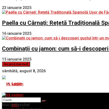
23 ianuarie 2025
Paella cu Cârnați: Rețetă Tradițională S
16 ianuarie 2025
Combinații cu jamon: cum să-i descoperi
15 ianuarie 2025
Încarcă mai mult
sâmbătă, august 8, 2026
Login
Nici un Rezultat
Stiri