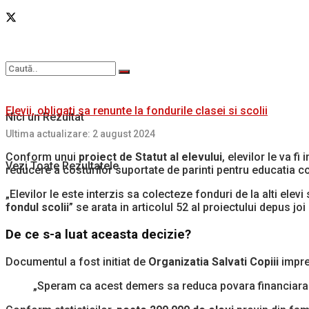
Elevii, obligati sa renunte la fondurile clasei si scolii
Nici un Rezultat
Ultima actualizare: 2 august 2024
Conform unui
proiect de Statut al elevului
, elevilor le va f
Vezi Toate Rezultatele
reducere a costurilor suportate de parinti pentru educatia co
„Elevilor le este interzis sa colecteze fonduri de la alti elevi
fondul scolii
” se arata in articolul 52 al proiectului depus joi
De ce s-a luat aceasta decizie?
Documentul a fost initiat de
Organizatia Salvati Copiii
impreu
„Speram ca acest demers sa reduca povara financiara su