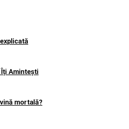
explicată
Îți Amintești
evină mortală?