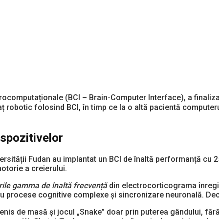
eurocomputaționale (BCI – Brain-Computer Interface), a finaliz
aț robotic folosind BCI, în timp ce la o altă pacientă computer
ispozitivelor
versității Fudan au implantat un BCI de înaltă performanță cu 2
torie a creierului.
rile gamma de înaltă frecvență
din electrocorticograma înregis
 procese cognitive complexe și sincronizare neuronală. Decod
 tenis de masă și jocul „Snake” doar prin puterea gândului, fă