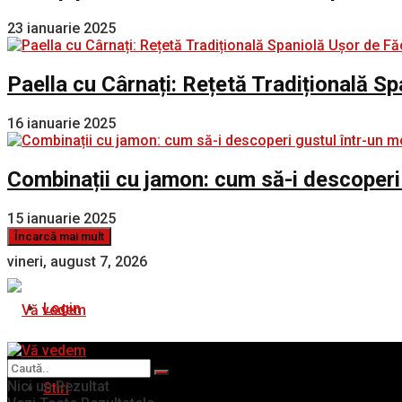
23 ianuarie 2025
Paella cu Cârnați: Rețetă Tradițională S
16 ianuarie 2025
Combinații cu jamon: cum să-i descoperi
15 ianuarie 2025
Încarcă mai mult
vineri, august 7, 2026
Login
Nici un Rezultat
Stiri