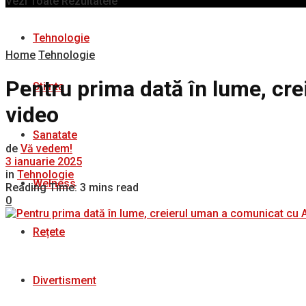
Vezi Toate Rezultatele
Tehnologie
Home
Tehnologie
Pentru prima dată în lume, cre
Stiinta
video
Sanatate
de
Vă vedem!
3 ianuarie 2025
in
Tehnologie
Welness
Reading Time: 3 mins read
0
Rețete
Divertisment