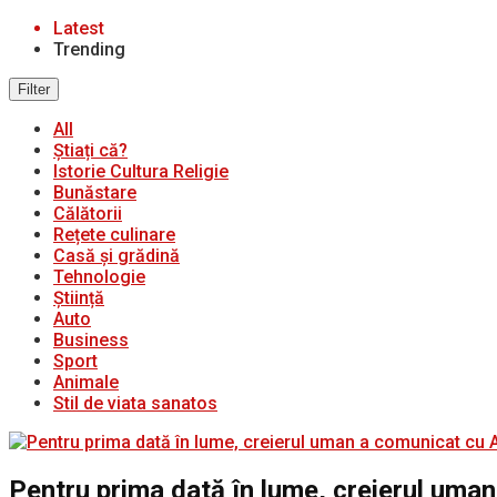
Latest
Trending
Filter
All
Știați că?
Istorie Cultura Religie
Bunăstare
Călătorii
Rețete culinare
Casă și grădină
Tehnologie
Știință
Auto
Business
Sport
Animale
Stil de viata sanatos
Pentru prima dată în lume, creierul uman