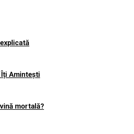
explicată
Îți Amintești
evină mortală?