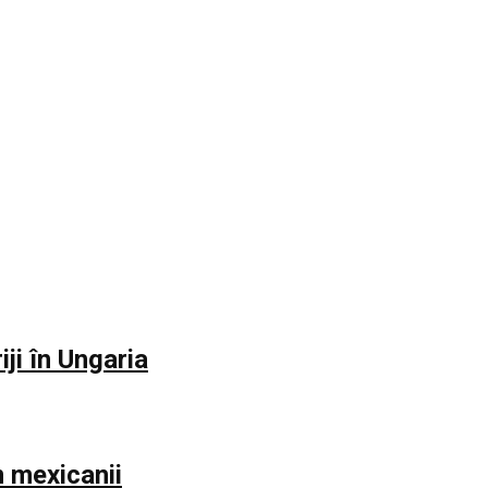
iji în Ungaria
m mexicanii