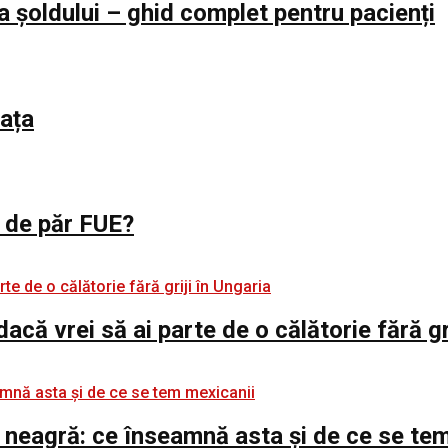
a șoldului – ghid complet pentru pacienți
iața
l de păr FUE?
 dacă vrei să ai parte de o călătorie fără gr
 neagră: ce înseamnă asta și de ce se te