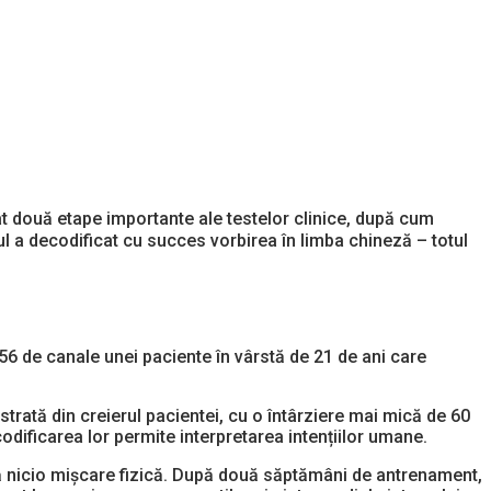
at două etape importante ale testelor clinice, după cum
ul a decodificat cu succes vorbirea în limba chineză – totul
56 de canale unei paciente în vârstă de 21 de ani care
trată din creierul pacientei, cu o întârziere mai mică de 60
ificarea lor permite interpretarea intențiilor umane.
ră nicio mișcare fizică. După două săptămâni de antrenament,