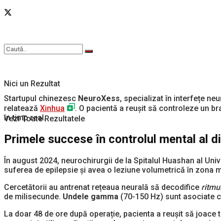
Nici un Rezultat
Startupul chinezesc
NeuroXess
, specializat în interfețe n
relatează
Xinhua
. O pacientă a reușit să controleze un br
în timp real.
Vezi Toate Rezultatele
Primele succese în controlul mental al d
În august 2024, neurochirurgii de la Spitalul Huashan al Uni
suferea de epilepsie și avea o leziune volumetrică în zona mo
Cercetătorii au antrenat rețeaua neurală să decodifice
ritmu
de milisecunde.
Undele gamma
(70-150 Hz) sunt asociate cu
La doar 48 de ore după operație, pacienta a reușit să joace