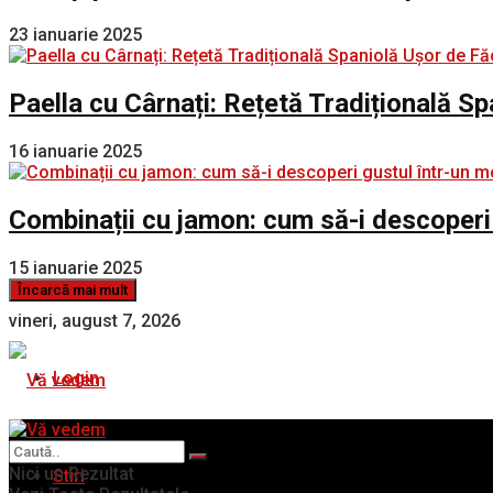
23 ianuarie 2025
Paella cu Cârnați: Rețetă Tradițională S
16 ianuarie 2025
Combinații cu jamon: cum să-i descoperi
15 ianuarie 2025
Încarcă mai mult
vineri, august 7, 2026
Login
Nici un Rezultat
Stiri