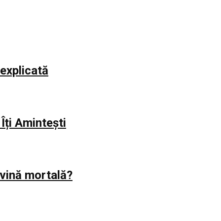
explicată
Îți Amintești
evină mortală?