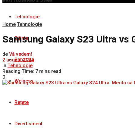
Vezi Toate Rezultatele
Tehnologie
Home
Tehnologie
Samsung Galaxy S23 Ultra vs G
Stiinta
de
Vă vedem!
Sanatate
2 august 2024
in
Tehnologie
Reading Time: 7 mins read
0
Welness
Rețete
Divertisment