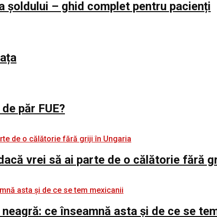
a șoldului – ghid complet pentru pacienți
iața
l de păr FUE?
 dacă vrei să ai parte de o călătorie fără gr
 neagră: ce înseamnă asta și de ce se te