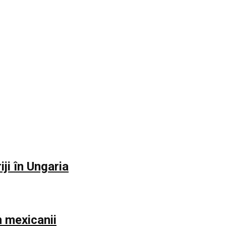
iji în Ungaria
m mexicanii