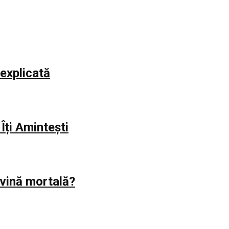
explicată
Îți Amintești
evină mortală?