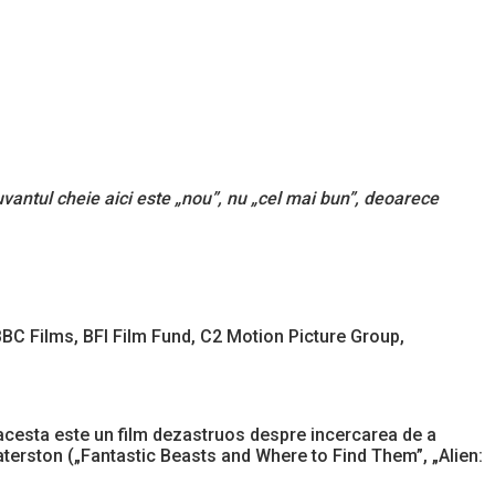
uvantul cheie aici este „nou”, nu „cel mai bun”, deoarece
BBC Films, BFI Film Fund, C2 Motion Picture Group,
t, acesta este un film dezastruos despre incercarea de a
Waterston („Fantastic Beasts and Where to Find Them”, „Alien: