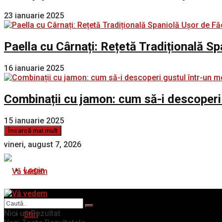
23 ianuarie 2025
Paella cu Cârnați: Rețetă Tradițională S
16 ianuarie 2025
Combinații cu jamon: cum să-i descoperi
15 ianuarie 2025
Încarcă mai mult
vineri, august 7, 2026
Login
Nici un Rezultat
Stiri