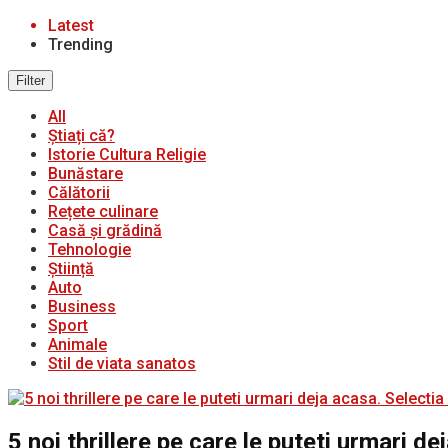
Latest
Trending
Filter
All
Știați că?
Istorie Cultura Religie
Bunăstare
Călătorii
Rețete culinare
Casă și grădină
Tehnologie
Știință
Auto
Business
Sport
Animale
Stil de viata sanatos
5 noi thrillere pe care le puteti urmari de