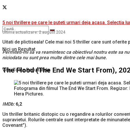
5 noi thrillere pe care le puteti urmari deja acasa. Selectia lu
Ultima actualizare: 2 august 2024
Uitati de plictiseala! Cele mai noi 5 thriller care sunt oferit
Nici un Rezultat
Permiteti-mi sa va reamintesc ca obiectivul nostru este sa nu 
niciodata nu sunt prea multe dintre cele mai bune.
The Flood (The End We Start From), 20
Vezi Toate Rezultatele
Fotograma din filmul The End We Start From. Regizor: 
Hera Pictures.
IMDb:
6,2
Un thriller britanic distopic cu o regandire a rolurilor conv
supravietui. Rolurile centrale sunt interpretate de minunate
Covenant”).