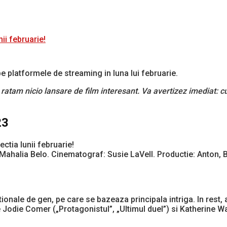
nii februarie!
e pe platformele de streaming in luna lui februarie.
ratam nicio lansare de film interesant. Va avertizez imediat: c
23
Mahalia Belo. Cinematograf: Susie LaVell. Productie: Anton, 
entionale de gen, pe care se bazeaza principala intriga. In res
le Jodie Comer („Protagonistul”, „Ultimul duel”) si Katherine 