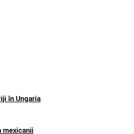
iji în Ungaria
m mexicanii