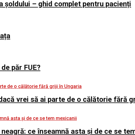
a șoldului – ghid complet pentru pacienți
iața
l de păr FUE?
 dacă vrei să ai parte de o călătorie fără gr
 neagră: ce înseamnă asta și de ce se te