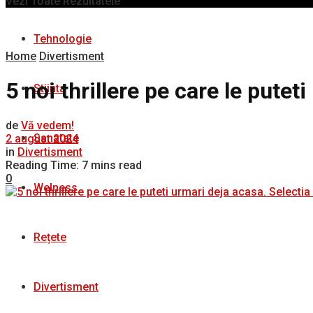
Vezi Toate Rezultatele
Tehnologie
Home
Divertisment
5 noi thrillere pe care le putet
Stiinta
de
Vă vedem!
Sanatate
2 august 2024
in
Divertisment
Reading Time: 7 mins read
0
Welness
Rețete
Divertisment