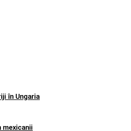
iji în Ungaria
m mexicanii