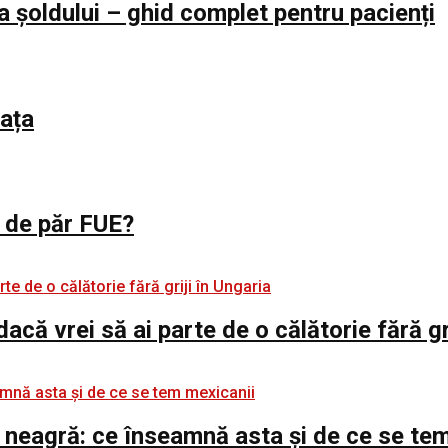
a șoldului – ghid complet pentru pacienți
iața
l de păr FUE?
 dacă vrei să ai parte de o călătorie fără gr
 neagră: ce înseamnă asta și de ce se te