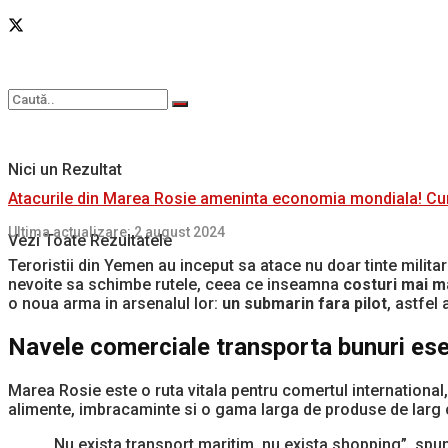
Nici un Rezultat
Atacurile din Marea Rosie ameninta economia mondiala! Cum
Ultima actualizare: 2 august 2024
Vezi Toate Rezultatele
Teroristii din Yemen au inceput sa atace nu doar tinte milit
nevoite sa schimbe rutele, ceea ce inseamna
costuri mai ma
o noua arma in arsenalul lor:
un submarin fara pilot
, astfel
Navele comerciale transporta bunuri ese
Marea Rosie este o ruta vitala pentru comertul international
alimente, imbracaminte si o gama larga de produse de larg
„Nu exista transport maritim, nu exista shopping”, spun