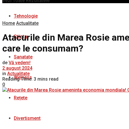
Vezi Toate Rezultatele
Tehnologie
Home
Actualitate
Atacurile din Marea Rosie ame
Stiinta
care le consumam?
Sanatate
de
Vă vedem!
2 august 2024
in
Actualitate
Welness
Reading Time: 3 mins read
0
Rețete
Divertisment