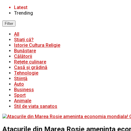
Latest
Trending
Filter
All
Știați că?
Istorie Cultura Religie
Bunăstare
Călătorii
Rețete culinare
Casă și grădină
Tehnologie
Știință
Auto
Business
Sport
Animale
Stil de viata sanatos
Atacurile din Marea Rosie ameninta eco