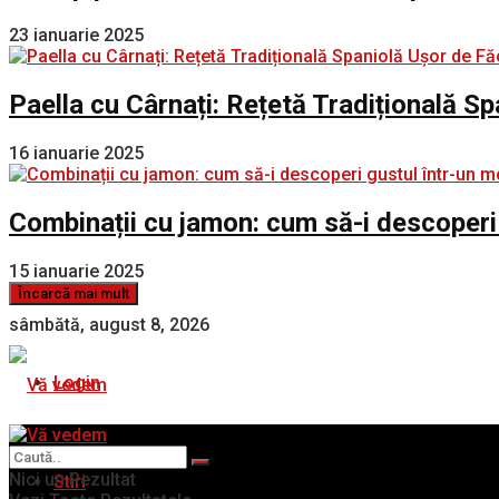
23 ianuarie 2025
Paella cu Cârnați: Rețetă Tradițională S
16 ianuarie 2025
Combinații cu jamon: cum să-i descoperi
15 ianuarie 2025
Încarcă mai mult
sâmbătă, august 8, 2026
Login
Nici un Rezultat
Stiri