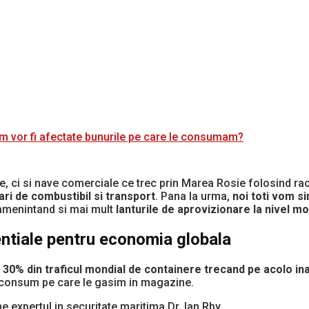
 vor fi afectate bunurile pe care le consumam?
are, ci si nave comerciale ce trec prin Marea Rosie folosind r
ri de combustibil si transport
. Pana la urma,
noi toti vom s
 amenintand si mai mult
lanturile de aprovizionare la nivel mo
ntiale pentru economia globala
,
30% din traficul mondial de containere trecand pe acolo in
 consum pe care le gasim in magazine.
e expertul in securitate maritima Dr. Ian Rby.