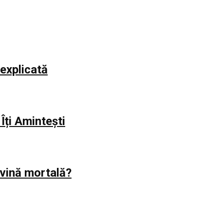
explicată
Îți Amintești
evină mortală?