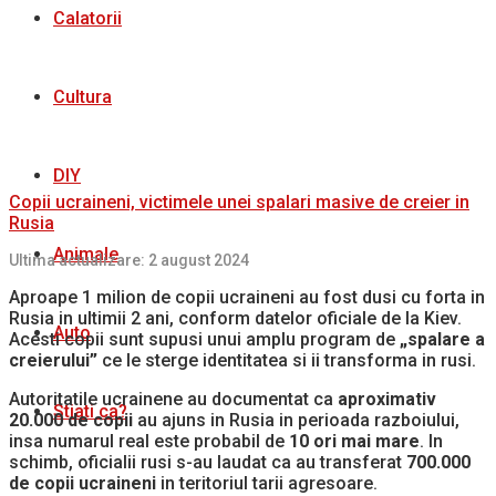
Calatorii
Cultura
DIY
Copii ucraineni, victimele unei spalari masive de creier in
Rusia
Animale
Ultima actualizare: 2 august 2024
Aproape 1 milion de copii ucraineni au fost dusi cu forta in
Rusia in ultimii 2 ani, conform datelor oficiale de la Kiev.
Auto
Acesti copii sunt supusi unui amplu program de
„spalare a
creierului”
ce le sterge identitatea si ii transforma in rusi.
Autoritatile ucrainene au documentat ca
aproximativ
Stiati ca?
20.000 de copii
au ajuns in Rusia in perioada razboiului,
insa numarul real este probabil de
10 ori mai mare
. In
schimb, oficialii rusi s-au laudat ca au transferat
700.000
de copii ucraineni
in teritoriul tarii agresoare.