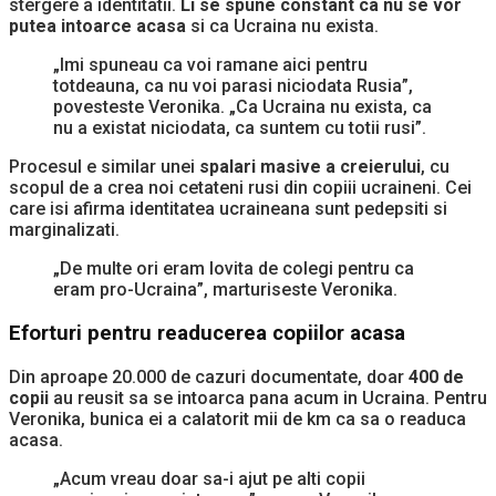
stergere a identitatii.
Li se spune constant ca nu se vor
putea intoarce acasa
si ca Ucraina nu exista.
„Imi spuneau ca voi ramane aici pentru
totdeauna, ca nu voi parasi niciodata Rusia”,
povesteste Veronika. „Ca Ucraina nu exista, ca
nu a existat niciodata, ca suntem cu totii rusi”.
Procesul e similar unei
spalari masive a creierului
, cu
scopul de a crea noi cetateni rusi din copiii ucraineni. Cei
care isi afirma identitatea ucraineana sunt pedepsiti si
marginalizati.
„De multe ori eram lovita de colegi pentru ca
eram pro-Ucraina”, marturiseste Veronika.
Eforturi pentru readucerea copiilor acasa
Din aproape 20.000 de cazuri documentate, doar
400 de
copii
au reusit sa se intoarca pana acum in Ucraina. Pentru
Veronika, bunica ei a calatorit mii de km ca sa o readuca
acasa.
„Acum vreau doar sa-i ajut pe alti copii