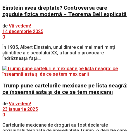
Einstein avea dreptate? Controversa care
zguduie fizica modernă – Teorema Bell explicată
de
Vă vedem!
14 decembrie 2025
0
În 1935, Albert Einstein, unul dintre cei mai mari minți
științifice ale secolului XX, a lansat o provocare
îndrăzneață față...
Trump pune cartelurile mexicane pe lista neagră:
ce înseamnă asta și de ce se tem mexicanii
de
Vă vedem!
23 ianuarie 2025
0
Cartelurile mexicane de droguri au fost declarate
organizații teroriste de președintele Trump, o decizie care