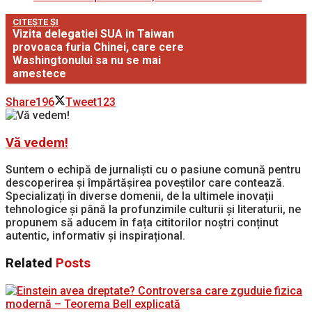
CITEȘTE ȘI
Vizita delegatiei SUA in Taiwan
provoaca furia Chinei, care cere
Washingtonului sa nu se mai
amestece
Share
196
Tweet
123
Vă vedem!
Suntem o echipă de jurnaliști cu o pasiune comună pentru
descoperirea și împărtășirea poveștilor care contează.
Specializați în diverse domenii, de la ultimele inovații
tehnologice și până la profunzimile culturii și literaturii, ne
propunem să aducem în fața cititorilor noștri conținut
autentic, informativ și inspirațional.
Related
Posts