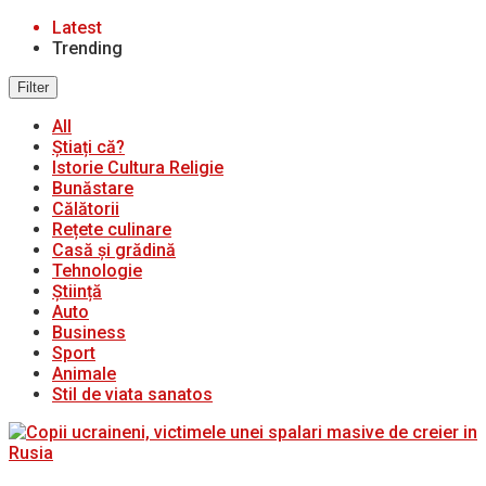
Latest
Trending
Filter
All
Știați că?
Istorie Cultura Religie
Bunăstare
Călătorii
Rețete culinare
Casă și grădină
Tehnologie
Știință
Auto
Business
Sport
Animale
Stil de viata sanatos