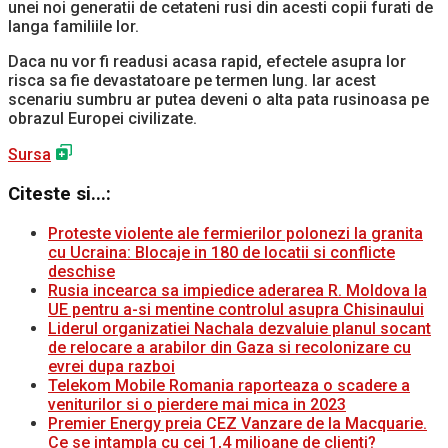
unei noi generatii de cetateni rusi din acesti copii furati de
langa familiile lor.
Daca nu vor fi readusi acasa rapid, efectele asupra lor
risca sa fie devastatoare pe termen lung. Iar acest
scenariu sumbru ar putea deveni o alta pata rusinoasa pe
obrazul Europei civilizate.
Sursa
Citeste si...:
Proteste violente ale fermierilor polonezi la granita
cu Ucraina: Blocaje in 180 de locatii si conflicte
deschise
Rusia incearca sa impiedice aderarea R. Moldova la
UE pentru a-si mentine controlul asupra Chisinaului
Liderul organizatiei Nachala dezvaluie planul socant
de relocare a arabilor din Gaza si recolonizare cu
evrei dupa razboi
Telekom Mobile Romania raporteaza o scadere a
veniturilor si o pierdere mai mica in 2023
Premier Energy preia CEZ Vanzare de la Macquarie.
Ce se intampla cu cei 1,4 milioane de clienti?