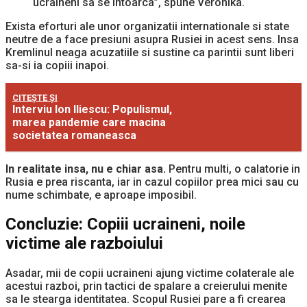
ucraineni sa se intoarca”, spune Veronika.
Exista eforturi ale unor organizatii internationale si state
neutre de a face presiuni asupra Rusiei in acest sens. Insa
Kremlinul neaga acuzatiile si sustine ca parintii sunt liberi
sa-si ia copiii inapoi.
CITEȘTE ȘI
Interviu Ion Iliescu: Populismul,
marea pandemie care macina
societatea romaneasca
In realitate insa, nu e chiar asa.
Pentru multi, o calatorie in
Rusia e prea riscanta, iar in cazul copiilor prea mici sau cu
nume schimbate, e aproape imposibil.
Concluzie: Copiii ucraineni, noile
victime ale razboiului
Asadar, mii de copii ucraineni ajung victime colaterale ale
acestui razboi, prin tactici de spalare a creierului menite
sa le stearga identitatea. Scopul Rusiei pare a fi crearea