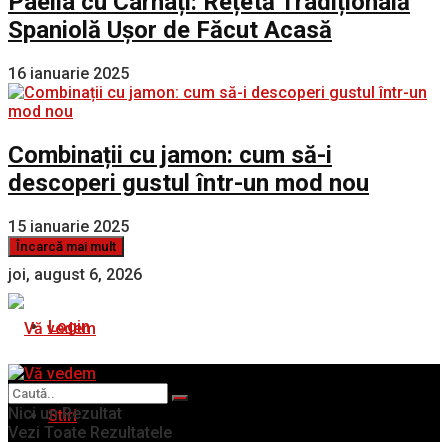
Paella cu Cârnați: Rețetă Tradițională
Spaniolă Ușor de Făcut Acasă
16 ianuarie 2025
Combinații cu jamon: cum să-i
descoperi gustul într-un mod nou
15 ianuarie 2025
Încarcă mai mult
joi, august 6, 2026
Login
Nici un Rezultat
Stiri
Vezi Toate Rezultatele