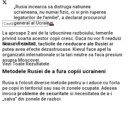
„Rusia incearca sa distruga natiunea
ucraineana, nu numai fizic, ci si prin ruperea
legaturilor de familie”, a declarat procurorul
general al Ucrainei.
La aproape 2 ani de la izbucnirea razboiului, temerile
privind soarta acestor copii cresc. Daca nu vor fi readusi
Nici un Rezultat
acasa in curand,
tacticile de reeducare ale Rusiei
ar
putea avea efecte dezastruoase. Kievul face apel la
organizatii internationale si la tari neutre sa faca presiuni
asupra Moscovei.
Vezi Toate Rezultatele
Metodele Rusiei de a fura copiii ucraineni
Rusia a folosit diverse metode pentru a-i aduce cu forta
pe copii in teritoriul sau sau in zonele ocupate. Adesea
invoca
probleme de securitate
si necesitatea de a-i
„salva” din zonele de razboi.