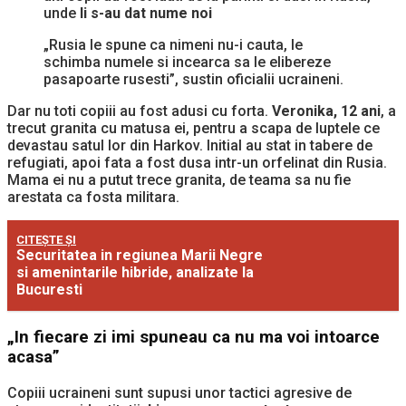
unde
li s-au dat nume noi
„Rusia le spune ca nimeni nu-i cauta, le
schimba numele si incearca sa le elibereze
pasapoarte rusesti”, sustin oficialii ucraineni.
Dar nu toti copiii au fost adusi cu forta.
Veronika, 12 ani
, a
trecut granita cu matusa ei, pentru a scapa de luptele ce
devastau satul lor din Harkov. Initial au stat in tabere de
refugiati, apoi fata a fost dusa intr-un orfelinat din Rusia.
Mama ei nu a putut trece granita, de teama sa nu fie
arestata ca fosta militara.
CITEȘTE ȘI
Securitatea in regiunea Marii Negre
si amenintarile hibride, analizate la
Bucuresti
„In fiecare zi imi spuneau ca nu ma voi intoarce
acasa”
Copiii ucraineni sunt supusi unor tactici agresive de