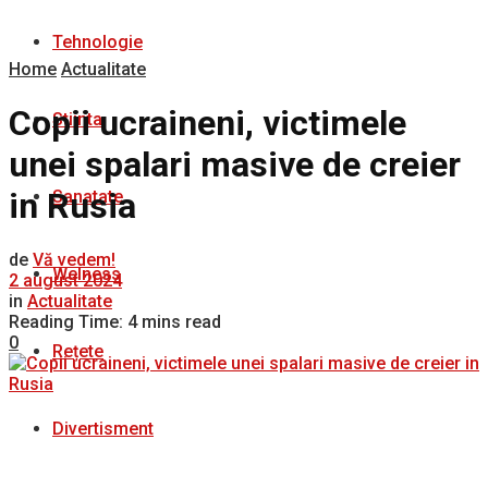
Tehnologie
Home
Actualitate
Copii ucraineni, victimele
Stiinta
unei spalari masive de creier
in Rusia
Sanatate
de
Vă vedem!
Welness
2 august 2024
in
Actualitate
Reading Time: 4 mins read
0
Rețete
Divertisment