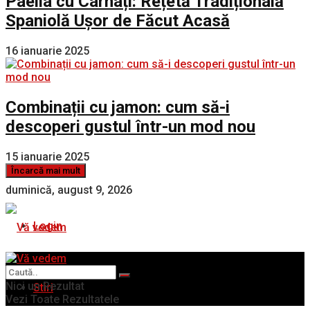
Paella cu Cârnați: Rețetă Tradițională
Spaniolă Ușor de Făcut Acasă
16 ianuarie 2025
Combinații cu jamon: cum să-i
descoperi gustul într-un mod nou
15 ianuarie 2025
Încarcă mai mult
duminică, august 9, 2026
Login
Nici un Rezultat
Stiri
Vezi Toate Rezultatele