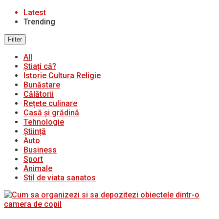
Latest
Trending
Filter
All
Știați că?
Istorie Cultura Religie
Bunăstare
Călătorii
Rețete culinare
Casă și grădină
Tehnologie
Știință
Auto
Business
Sport
Animale
Stil de viata sanatos