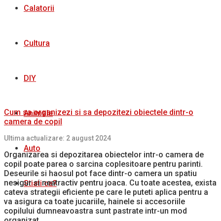
Calatorii
Cultura
DIY
Cum sa organizezi si sa depozitezi obiectele dintr-o
Animale
camera de copil
Ultima actualizare: 2 august 2024
Auto
Organizarea si depozitarea obiectelor intr-o camera de
copil poate parea o sarcina coplesitoare pentru parinti.
Deseurile si haosul pot face dintr-o camera un spatiu
nesigur si neatractiv pentru joaca. Cu toate acestea, exista
Stiati ca?
cateva strategii eficiente pe care le puteti aplica pentru a
va asigura ca toate jucariile, hainele si accesoriile
copilului dumneavoastra sunt pastrate intr-un mod
organizat.