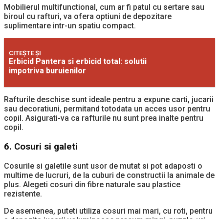
Mobilierul multifunctional, cum ar fi patul cu sertare sau
biroul cu rafturi, va ofera optiuni de depozitare
suplimentare intr-un spatiu compact.
CITEȘTE ȘI
Erbicid Pantera si erbicid total: solutii
impotriva buruienilor
Rafturile deschise sunt ideale pentru a expune carti, jucarii
sau decoratiuni, permitand totodata un acces usor pentru
copil. Asigurati-va ca rafturile nu sunt prea inalte pentru
copil.
6. Cosuri si galeti
Cosurile si galetile sunt usor de mutat si pot adaposti o
multime de lucruri, de la cuburi de constructii la animale de
plus. Alegeti cosuri din fibre naturale sau plastice
rezistente.
De asemenea, puteti utiliza cosuri mai mari, cu roti, pentru