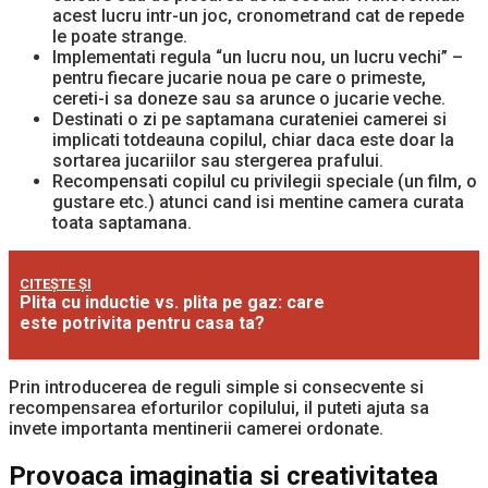
acest lucru intr-un joc, cronometrand cat de repede
le poate strange.
Implementati regula “un lucru nou, un lucru vechi” –
pentru fiecare jucarie noua pe care o primeste,
cereti-i sa doneze sau sa arunce o jucarie veche.
Destinati o zi pe saptamana curateniei camerei si
implicati totdeauna copilul, chiar daca este doar la
sortarea jucariilor sau stergerea prafului.
Recompensati copilul cu privilegii speciale (un film, o
gustare etc.) atunci cand isi mentine camera curata
toata saptamana.
CITEȘTE ȘI
Plita cu inductie vs. plita pe gaz: care
este potrivita pentru casa ta?
Prin introducerea de reguli simple si consecvente si
recompensarea eforturilor copilului, il puteti ajuta sa
invete importanta mentinerii camerei ordonate.
Provoaca imaginatia si creativitatea