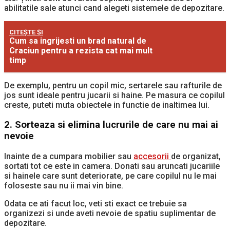
abilitatile sale atunci cand alegeti sistemele de depozitare.
CITEȘTE ȘI
Cum sa ingrijesti un brad natural de
Craciun pentru a rezista cat mai mult
timp
De exemplu, pentru un copil mic, sertarele sau rafturile de
jos sunt ideale pentru jucarii si haine. Pe masura ce copilul
creste, puteti muta obiectele in functie de inaltimea lui.
2. Sorteaza si elimina lucrurile de care nu mai ai
nevoie
Inainte de a cumpara mobilier sau
accesorii
de organizat,
sortati tot ce este in camera. Donati sau aruncati jucariile
si hainele care sunt deteriorate, pe care copilul nu le mai
foloseste sau nu ii mai vin bine.
Odata ce ati facut loc, veti sti exact ce trebuie sa
organizezi si unde aveti nevoie de spatiu suplimentar de
depozitare.