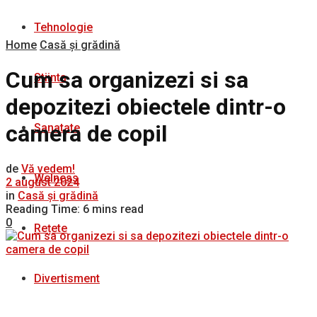
Tehnologie
Home
Casă și grădină
Cum sa organizezi si sa
Stiinta
depozitezi obiectele dintr-o
camera de copil
Sanatate
de
Vă vedem!
Welness
2 august 2024
in
Casă și grădină
Reading Time: 6 mins read
0
Rețete
Divertisment