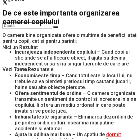
De ce este importanta organizarea
camerei copilului
O camera bine organizata ofera o multime de beneficii atat
pentru copil, cat si pentru parinti:
Nici un Rezultat
Incurajeaza independenta copilului
– Cand copilul
stie unde se afla fiecare obiect, il ajuta sa devina
independent si sa-si ia singur lucrurile de care are
Vezi Toate Rezultatele
nevoie.
Economiseste timp
– Cand totul este la locul lui, nu
trebuie sa va pierdeti pretiosul timp cautand jucarii,
haine sau alte obiecte pierdute.
Ofera sentimentul de ordine
– O camera organizata
transmite un sentiment de control si incredere in sine
copilului. Ii ofera un mediu ordonat in care poate
invata si se poate juca.
Imbunatateste siguranta
– Eliminarea dezordinii de
pe podea si din colturi inseamna mai putine
accidente si vatamari.
Ajuta la odihna mai buna
– Un spatiu de
dormit