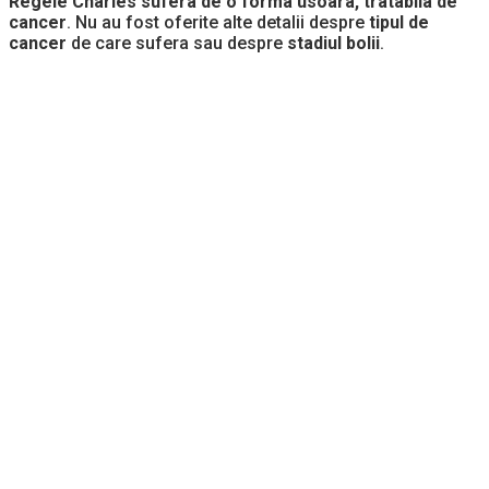
Regele Charles sufera de o forma usoara, tratabila de
cancer
. Nu au fost oferite alte detalii despre
tipul de
cancer
de care sufera sau despre
stadiul bolii
.