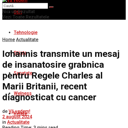
Nici un Rezultat
Stiri
Vezi Toate Rezultatele
Tehnologie
Home
Actualitate
Iohannis transmite un mesaj
Stiinta
de insanatosire grabnica
pentru Regele Charles al
Sanatate
Marii Britanii, recent
Welness
diagnosticat cu cancer
de
Vă vedem!
Rețete
2 august 2024
in
Actualitate
Reading Time: 3 mins read