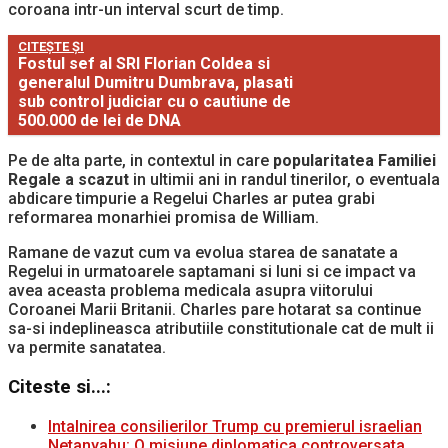
coroana intr-un interval scurt de timp.
CITEȘTE ȘI
Fostul sef al SRI Florian Coldea si
generalul Dumitru Dumbrava, plasati
sub control judiciar cu o cautiune de
500.000 de lei de DNA
Pe de alta parte, in contextul in care
popularitatea Familiei
Regale a scazut
in ultimii ani in randul tinerilor, o eventuala
abdicare timpurie a Regelui Charles ar putea grabi
reformarea monarhiei promisa de William.
Ramane de vazut cum va evolua starea de sanatate a
Regelui in urmatoarele saptamani si luni si ce impact va
avea aceasta problema medicala asupra viitorului
Coroanei Marii Britanii. Charles pare hotarat sa continue
sa-si indeplineasca atributiile constitutionale cat de mult ii
va permite sanatatea.
Citeste si...:
Intalnirea consilierilor Trump cu premierul israelian
Netanyahu: O misiune diplomatica controversata