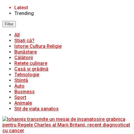
Latest
Trending
Filter
All
Știați că?
Istorie Cultura Religie
Bunăstare
Călătorii
Rețete culinare
Casă și grădină
Tehnologie
Știință
Auto
Business
Sport
Animale
Stil de viata sanatos