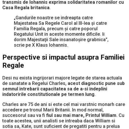
transmis de Iohannis exprima solidaritatea romanilor cu
Casa Regala britanica
.
„Gandurile noastre se indreapta catre
Majestatea Sa Regele Carol al III-lea şi catre
Familia Regala, precum şi catre poporul
Regatului Unit in aceste momente dificile. Ii
dorim Majestaţii Sale insanatoşire grabnica”,
scrie pe X Klaus Iohannis.
Perspective si impactul asupra Familiei
Regale
Desi nu exista ingrijorari majore legate de starea actuala
de sanatate a Regelui Charles,
acest diagnostic pune sub
semnul intrebarii capacitatea sa de a-si indeplini
indatoririle constitutionale pe termen lung
.
Charles are 75 de ani si este cel mai varstnic monarh care
accedere pe tronul Marii Britanii. In mod normal,
succesorul sau va fi
fiul sau mai mare, Printul William
. Cu
toate acestea, unii analisti se intreaba daca William si
sotia sa, Kate, sunt suficient de pregatiti pentru a prelua