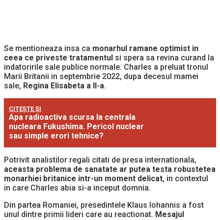
Se mentioneaza insa ca
monarhul ramane optimist in
ceea ce priveste tratamentul
si spera sa revina curand la
indatoririle sale publice normale. Charles a preluat tronul
Marii Britanii in septembrie 2022, dupa decesul mamei
sale,
Regina Elisabeta a II-a
.
CITEȘTE ȘI
Apa radioactiva scursa la centrala
nucleara Fukushima. Pericol nuclear
sau simple erori tehnice?
Potrivit analistilor regali citati de presa internationala,
aceasta problema de sanatate ar putea testa robustetea
monarhiei britanice intr-un moment delicat
, in contextul
in care Charles abia si-a inceput domnia.
Din partea Romaniei, presedintele Klaus Iohannis a fost
unul dintre primii lideri care au reactionat.
Mesajul