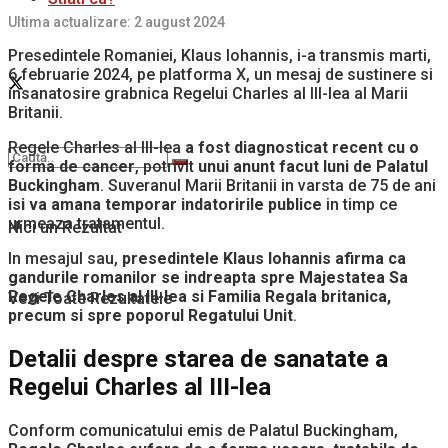
Ultima actualizare: 2 august 2024
Presedintele Romaniei, Klaus Iohannis, i-a transmis marti,
6 februarie 2024, pe platforma X, un mesaj de sustinere si
insanatosire grabnica Regelui Charles al III-lea al Marii
Britanii.
Regele Charles al III-lea
a fost diagnosticat recent cu o
forma de cancer
, potrivit
unui anunt facut luni de Palatul
Buckingham
. Suveranul Marii Britanii in varsta de 75 de ani
isi va amana temporar indatoririle publice
in timp ce
urmeaza tratamentul.
Nici un Rezultat
In mesajul sau,
presedintele Klaus Iohannis afirma ca
gandurile romanilor se indreapta spre Majestatea Sa
Regele Charles al III-lea si Familia Regala britanica,
Vezi Toate Rezultatele
precum si spre poporul Regatului Unit
.
Detalii despre starea de sanatate a
Regelui Charles al III-lea
Conform comunicatului emis de Palatul Buckingham,