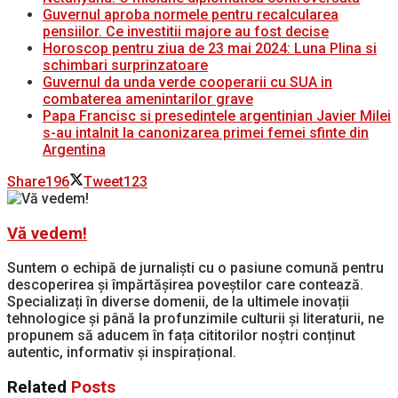
Guvernul aproba normele pentru recalcularea
pensiilor. Ce investitii majore au fost decise
Horoscop pentru ziua de 23 mai 2024: Luna Plina si
schimbari surprinzatoare
Guvernul da unda verde cooperarii cu SUA in
combaterea amenintarilor grave
Papa Francisc si presedintele argentinian Javier Milei
s-au intalnit la canonizarea primei femei sfinte din
Argentina
Share
196
Tweet
123
Vă vedem!
Suntem o echipă de jurnaliști cu o pasiune comună pentru
descoperirea și împărtășirea poveștilor care contează.
Specializați în diverse domenii, de la ultimele inovații
tehnologice și până la profunzimile culturii și literaturii, ne
propunem să aducem în fața cititorilor noștri conținut
autentic, informativ și inspirațional.
Related
Posts