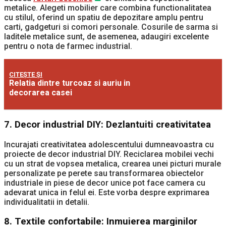
metalice. Alegeti mobilier care combina functionalitatea
cu stilul, oferind un spatiu de depozitare amplu pentru
carti, gadgeturi si comori personale. Cosurile de sarma si
laditele metalice sunt, de asemenea, adaugiri excelente
pentru o nota de farmec industrial.
CITEȘTE ȘI
Relatia dintre turcoaz si auriu in
decorarea casei
7.
Decor industrial DIY: Dezlantuiti creativitatea
Incurajati creativitatea adolescentului dumneavoastra cu
proiecte de decor industrial DIY. Reciclarea mobilei vechi
cu un strat de vopsea metalica, crearea unei picturi murale
personalizate pe perete sau transformarea obiectelor
industriale in piese de decor unice pot face camera cu
adevarat unica in felul ei. Este vorba despre exprimarea
individualitatii in detalii.
8.
Textile confortabile: Inmuierea marginilor