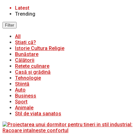
Latest
Trending
Filter
All
Știați că?
Istorie Cultura Religie
Bunăstare
Călătorii
Rețete culinare
Casă și grădină
Tehnologie
Știință
Auto
Business
Sport
Animale
Stil de viata sanatos