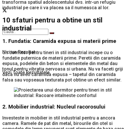
transforma spatiul adolescentului dvs. intr-un refugiu
industrial pe care ii va placea sa il numeasca al lor.
10 sfaturi pentru a obtine un stil
industrial
1.
Fundatia: Caramida expusa si materii prime
Nici un Rezultat
Un dormitor pentru tineri in stil industrial incepe cu o
fundatie puternica de materii prime. Peretii din caramida
expusa, podelele din beton si elementele din metal dau
tonul pentru vibratia nervoasa si urbana. Nu va faceti griji
Vezi Toate Rezultatele
daca nu aveti caramida expusa – tapetul din caramida
falsa sau vopseaua texturata pot obtine un efect similar.
2.
Mobilier industrial: Nucleul racorosului
Investeste in mobilier in stil industrial pentru a ancora
camera. Ramele de pat din metal, birourile din otel si
comodele din lemn recuperat sunt elemente de baza care