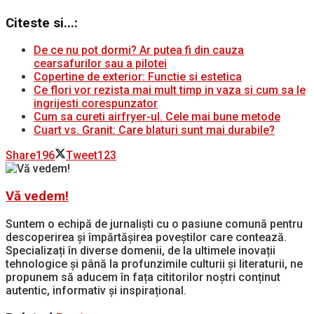
Citeste si...:
De ce nu pot dormi? Ar putea fi din cauza
cearsafurilor sau a pilotei
Copertine de exterior: Functie si estetica
Ce flori vor rezista mai mult timp in vaza si cum sa le
ingrijesti corespunzator
Cum sa cureti airfryer-ul. Cele mai bune metode
Cuart vs. Granit: Care blaturi sunt mai durabile?
Share
196
Tweet
123
Vă vedem!
Suntem o echipă de jurnaliști cu o pasiune comună pentru
descoperirea și împărtășirea poveștilor care contează.
Specializați în diverse domenii, de la ultimele inovații
tehnologice și până la profunzimile culturii și literaturii, ne
propunem să aducem în fața cititorilor noștri conținut
autentic, informativ și inspirațional.