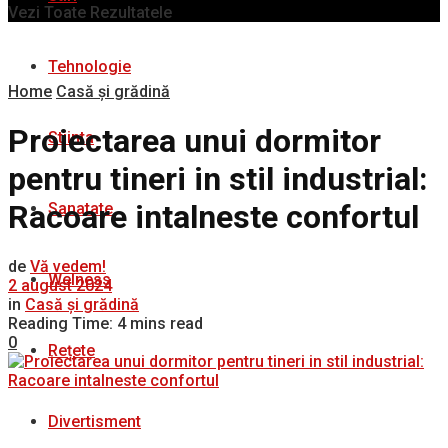
Vezi Toate Rezultatele
Tehnologie
Home
Casă și grădină
Proiectarea unui dormitor
Stiinta
pentru tineri in stil industrial:
Racoare intalneste confortul
Sanatate
de
Vă vedem!
Welness
2 august 2024
in
Casă și grădină
Reading Time: 4 mins read
0
Rețete
Divertisment