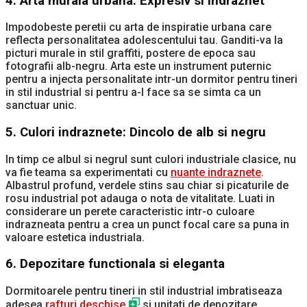
4.
Arta murala urbana: Expresiv si indraznet
Impodobeste peretii cu arta de inspiratie urbana care
reflecta personalitatea adolescentului tau. Ganditi-va la
picturi murale in stil graffiti, postere de epoca sau
fotografii alb-negru. Arta este un instrument puternic
pentru a injecta personalitate intr-un dormitor pentru tineri
in stil industrial si pentru a-l face sa se simta ca un
sanctuar unic.
5.
Culori indraznete: Dincolo de alb si negru
In timp ce albul si negrul sunt culori industriale clasice, nu
va fie teama sa experimentati cu
nuante indraznete
.
Albastrul profund, verdele stins sau chiar si picaturile de
rosu industrial pot adauga o nota de vitalitate. Luati in
considerare un perete caracteristic intr-o culoare
indrazneata pentru a crea un punct focal care sa puna in
valoare estetica industriala.
6.
Depozitare functionala si eleganta
Dormitoarele pentru tineri in stil industrial imbratiseaza
adesea
rafturi deschise
si unitati de depozitare