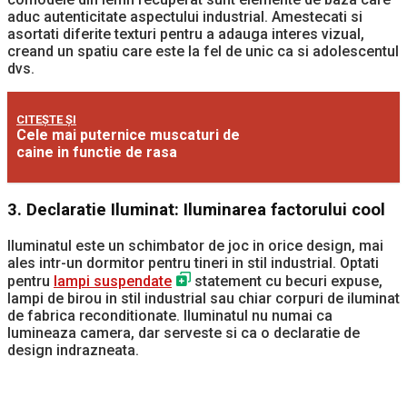
aduc autenticitate aspectului industrial. Amestecati si
asortati diferite texturi pentru a adauga interes vizual,
creand un spatiu care este la fel de unic ca si adolescentul
dvs.
CITEȘTE ȘI
Cele mai puternice muscaturi de
caine in functie de rasa
3.
Declaratie Iluminat: Iluminarea factorului cool
Iluminatul este un schimbator de joc in orice design, mai
ales intr-un dormitor pentru tineri in stil industrial. Optati
pentru
lampi suspendate
statement cu becuri expuse,
lampi de birou in stil industrial sau chiar corpuri de iluminat
de fabrica reconditionate. Iluminatul nu numai ca
lumineaza camera, dar serveste si ca o declaratie de
design indrazneata.