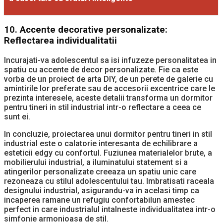
10.
Accente decorative personalizate:
Reflectarea individualitatii
Incurajati-va adolescentul sa isi infuzeze personalitatea in
spatiu cu accente de decor personalizate. Fie ca este
vorba de un proiect de arta DIY, de un perete de galerie cu
amintirile lor preferate sau de accesorii excentrice care le
prezinta interesele, aceste detalii transforma un dormitor
pentru tineri in stil industrial intr-o reflectare a ceea ce
sunt ei.
In concluzie, proiectarea unui dormitor pentru tineri in stil
industrial este o calatorie interesanta de echilibrare a
esteticii edgy cu confortul. Fuziunea materialelor brute, a
mobilierului industrial, a iluminatului statement si a
atingerilor personalizate creeaza un spatiu unic care
rezoneaza cu stilul adolescentului tau. Imbratisati raceala
designului industrial, asigurandu-va in acelasi timp ca
incaperea ramane un refugiu confortabilun amestec
perfect in care industrialul intalneste individualitatea intr-o
simfonie armonioasa de stil.