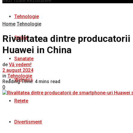
Vezi Toate Rezultatele
Tehnologie
Home
Tehnologie
Rivalitatea dintre producatori
Stiinta
Huawei in China
Sanatate
de
Vă vedem!
2 august 2024
in
Tehnologie
Welness
Reading Time: 4 mins read
0
Rețete
Divertisment