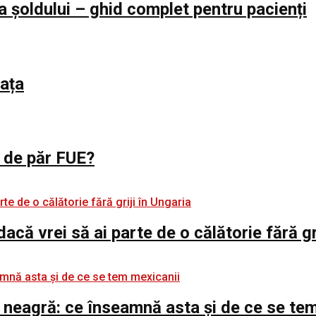
a șoldului – ghid complet pentru pacienți
iața
l de păr FUE?
 dacă vrei să ai parte de o călătorie fără gr
 neagră: ce înseamnă asta și de ce se te