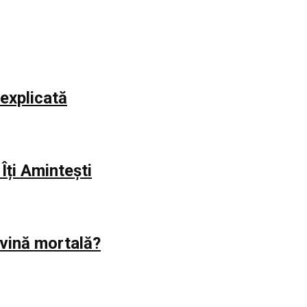
explicată
Îți Amintești
evină mortală?