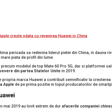
 Apple creste odata cu revenirea Huawei in China
ima perioada sa redevina liderul pietei din China, in dauna ri
mare piata de profil din lume.
e, precum modelul de top Mate 60 Pro 5G, dar si platformei s
severe din partea Statelor Unite
in 2019.
 propria marca Huawei a contribuit semnificativ la cresterea 
a Apple
de pe prima pozitie in topul producatorilor de smartp
Huawei
in mai 2019 au lovit extrem de dur
afacerile companiei chine