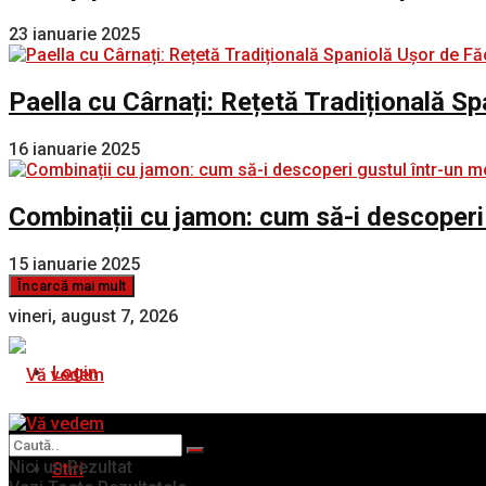
23 ianuarie 2025
Paella cu Cârnați: Rețetă Tradițională S
16 ianuarie 2025
Combinații cu jamon: cum să-i descoperi
15 ianuarie 2025
Încarcă mai mult
vineri, august 7, 2026
Login
Nici un Rezultat
Stiri