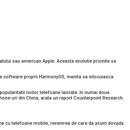
valului sau american Apple. Aceasta evolutie promite sa
ale software proprii HarmonyOS, menita sa inlocuiasca
popularitatii noilor telefoane lansate. In numai doua
hone-uri din China, arata un raport Counterpoint Research.
ze
cu telefoane mobile, revenirea de care da acum dovada