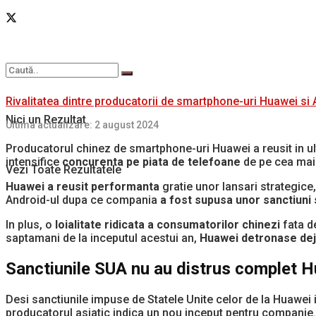
Rivalitatea dintre producatorii de smartphone-uri Huawei si
Nici un Rezultat
Ultima actualizare: 2 august 2024
Producatorul chinez de smartphone-uri Huawei a reusit in ult
intensifice
concurenta pe piata de telefoane
de pe cea mai 
Vezi Toate Rezultatele
Huawei a reusit performanta
gratie unor lansari strategic
Android-ul dupa ce compania
a fost supusa unor sanctiuni 
In plus, o
loialitate ridicata a consumatorilor chinezi
fata de
saptamani de la inceputul acestui an,
Huawei detronase dej
Sanctiunile SUA nu au distrus complet 
Desi sanctiunile impuse de Statele Unite celor de la Huawei 
producatorul asiatic indica un nou inceput pentru companie.