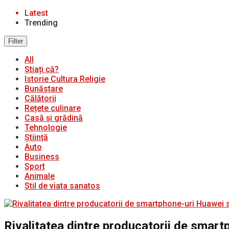
Latest
Trending
Filter
All
Știați că?
Istorie Cultura Religie
Bunăstare
Călătorii
Rețete culinare
Casă și grădină
Tehnologie
Știință
Auto
Business
Sport
Animale
Stil de viata sanatos
Rivalitatea dintre producatorii de smart