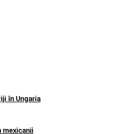
iji în Ungaria
m mexicanii