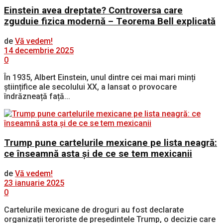
Einstein avea dreptate? Controversa care
zguduie fizica modernă – Teorema Bell explicată
de
Vă vedem!
14 decembrie 2025
0
În 1935, Albert Einstein, unul dintre cei mai mari minți
științifice ale secolului XX, a lansat o provocare
îndrăzneață față...
Trump pune cartelurile mexicane pe lista neagră:
ce înseamnă asta și de ce se tem mexicanii
de
Vă vedem!
23 ianuarie 2025
0
Cartelurile mexicane de droguri au fost declarate
organizații teroriste de președintele Trump, o decizie care