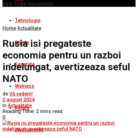
Vezi Toate Rezultatele
Tehnologie
Home
Actualitate
Rusia isi pregateste
Stiinta
economia pentru un razboi
indelungat, avertizeaza seful
Sanatate
NATO
Welness
de
Vă vedem!
2 august 2024
in
Actualitate
Rețete
Reading Time: 2 mins read
0
Divertisment