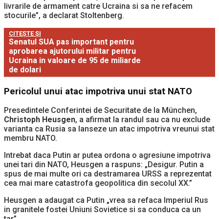
livrarile de armament catre Ucraina si sa ne refacem
stocurile”, a declarat Stoltenberg.
CITEȘTE ȘI
Senatul SUA pas important pentru
aprobarea ajutorului militar pentru
Ucraina in valoare de 95 de miliarde
de dolari
Pericolul unui atac impotriva unui stat NATO
Presedintele Conferintei de Securitate de la München,
Christoph Heusgen
, a afirmat la randul sau ca nu exclude
varianta ca Rusia sa lanseze un atac impotriva vreunui stat
membru NATO.
Intrebat daca Putin ar putea ordona o agresiune impotriva
unei tari din NATO, Heusgen a raspuns: „Desigur. Putin a
spus de mai multe ori ca destramarea URSS a reprezentat
cea mai mare catastrofa geopolitica din secolul XX.”
Heusgen a adaugat ca Putin „vrea sa refaca Imperiul Rus
in granitele fostei Uniuni Sovietice si sa conduca ca un
tar”.