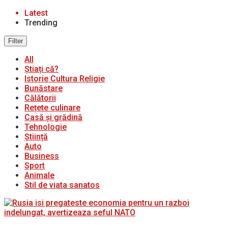
Latest
Trending
Filter
All
Știați că?
Istorie Cultura Religie
Bunăstare
Călătorii
Rețete culinare
Casă și grădină
Tehnologie
Știință
Auto
Business
Sport
Animale
Stil de viata sanatos