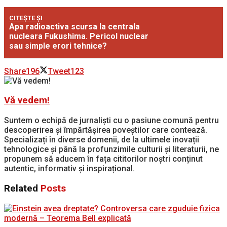
CITEȘTE ȘI
Apa radioactiva scursa la centrala
nucleara Fukushima. Pericol nuclear
sau simple erori tehnice?
Share
196
Tweet
123
Vă vedem!
Suntem o echipă de jurnaliști cu o pasiune comună pentru
descoperirea și împărtășirea poveștilor care contează.
Specializați în diverse domenii, de la ultimele inovații
tehnologice și până la profunzimile culturii și literaturii, ne
propunem să aducem în fața cititorilor noștri conținut
autentic, informativ și inspirațional.
Related
Posts