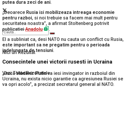
putea dura zeci de ani
.
„Deoarece
Rusia isi mobilizeaza intreaga economie
pentru razboi
, si noi trebuie sa facem mai mult pentru
securitatea noastra”, a afirmat Stoltenberg potrivit
publicatiei
Anadolu
.
El a subliniat ca, desi NATO nu cauta un conflict cu Rusia,
este important sa ne pregatim pentru o perioada
indelungata de tensiuni
.
Nici un Rezultat
Consecintele unei victorii rusesti in Ucraina
Vezi Toate Rezultatele
„Daca
Vladimir Putin
va iesi invingator in razboiul din
Ucraina, nu exista nicio garantie ca agresiunea Rusiei se
va opri acolo”, a precizat secretarul general al NATO.