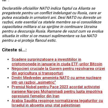
Declaratiile oficialilor NATO indica faptul ca Alianta se
pregateste pentru un conflict indelungat cu Rusia, care ar
putea escalada in urmatorii ani. Desi NATO nu doreste un
razboi, este esential ca statele membre sa-si consolideze
capacitatea militara si sa sprijine in continuare Ucraina
pentru a descuraja Rusia. Ramane de vazut cum va evolua
situatia in viitor si ce masuri suplimentare va lua NATO
pentru a-si proteja flancul estic.
Citeste si...:
Scadere surprinzatoare a investitiilor in
criptomonede in ianuarie in ciuda ETF-urilor Bitcoin
Negocieri cruciale la Guvern pentru rezolvarea crizei
din agricultura si transporturi
Dmitri Medvedev ameninta NATO cu arme nucleare
intr-un razboi „asimetric”
Premiul Nobel pentru Pace 2023 acordat activistei
iraniene Narges Mohammadi pentru lupta impotriva
opresiunii femeilor din Iran
Arabia Saudita respinge normalizarea legaturilor cu
Israelul in absenta unui stat palestinian