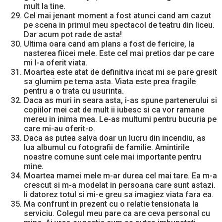
mult la tine.
Cel mai jenant moment a fost atunci cand am cazut
pe scena in primul meu spectacol de teatru din liceu.
Dar acum pot rade de asta!
Ultima oara cand am plans a fost de fericire, la
nasterea fiicei mele. Este cel mai pretios dar pe care
mi l-a oferit viata.
Moartea este atat de definitiva incat mi se pare gresit
sa glumim pe tema asta. Viata este prea fragile
pentru a o trata cu usurinta.
Daca as muri in seara asta, i-as spune partenerului si
copiilor mei cat de mult ii iubesc si ca vor ramane
mereu in inima mea. Le-as multumi pentru bucuria pe
care mi-au oferit-o.
Daca as putea salva doar un lucru din incendiu, as
lua albumul cu fotografii de familie. Amintirile
noastre comune sunt cele mai importante pentru
mine.
Moartea mamei mele m-ar durea cel mai tare. Ea m-a
crescut si m-a modelat in persoana care sunt astazi.
Ii datorez totul si mi-e greu sa imagiez viata fara ea.
Ma confrunt in prezent cu o relatie tensionata la
serviciu. Colegul meu pare ca are ceva personal cu