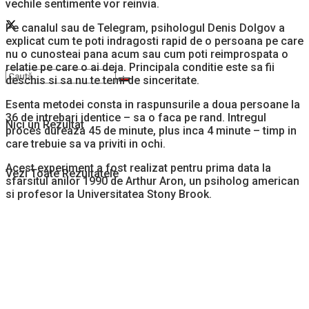
vechile sentimente vor reinvia.
Pe canalul sau de Telegram, psihologul Denis Dolgov a
explicat cum te poti indragosti rapid de o persoana pe care
nu o cunosteai pana acum sau cum poti reimprospata o
relatie pe care o ai deja. Principala conditie este sa fii
deschis si sa nu te temi de sinceritate.
Esenta metodei consta in raspunsurile a doua persoane la
36 de intrebari identice – sa o faca pe rand. Intregul
Nici un Rezultat
proces dureaza 45 de minute, plus inca 4 minute – timp in
care trebuie sa va priviti in ochi.
Acest experiment a fost realizat pentru prima data la
Vezi Toate Rezultatele
sfarsitul anilor 1990 de Arthur Aron, un psiholog american
si profesor la Universitatea Stony Brook.