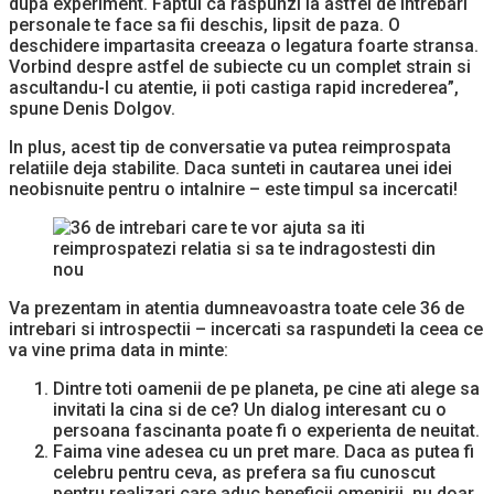
dupa experiment. Faptul ca raspunzi la astfel de intrebari
personale te face sa fii deschis, lipsit de paza. O
deschidere impartasita creeaza o legatura foarte stransa.
Vorbind despre astfel de subiecte cu un complet strain si
ascultandu-l cu atentie, ii poti castiga rapid increderea”,
spune Denis Dolgov.
In plus, acest tip de conversatie va putea reimprospata
relatiile deja stabilite. Daca sunteti in cautarea unei idei
neobisnuite pentru o intalnire – este timpul sa incercati!
Va prezentam in atentia dumneavoastra toate cele 36 de
intrebari si introspectii – incercati sa raspundeti la ceea ce
va vine prima data in minte:
Dintre toti oamenii de pe planeta, pe cine ati alege sa
invitati la cina si de ce? Un dialog interesant cu o
persoana fascinanta poate fi o experienta de neuitat.
Faima vine adesea cu un pret mare. Daca as putea fi
celebru pentru ceva, as prefera sa fiu cunoscut
pentru realizari care aduc beneficii omenirii, nu doar