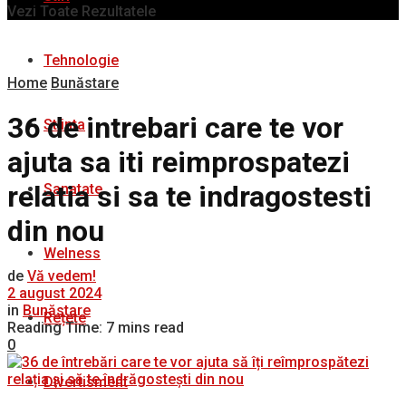
Vezi Toate Rezultatele
Tehnologie
Home
Bunăstare
36 de intrebari care te vor
Stiinta
ajuta sa iti reimprospatezi
relatia si sa te indragostesti
Sanatate
din nou
Welness
de
Vă vedem!
2 august 2024
in
Bunăstare
Rețete
Reading Time: 7 mins read
0
Divertisment