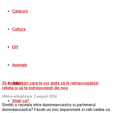
Calatorii
Cultura
DIY
Animale
Auto
36 de întrebări care te vor ajuta să îți reîmprospătezi
relația și să te îndrăgostești din nou
Ultima actualizare: 2 august 2024
Stiati ca?
Simtiti o raceala intre dumneavoastra si partenerul
dumneavoastra? Faceti un mic experiment si veti vedea ca