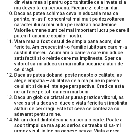
din viata mea si pentru oportunitatile de a invata si a
ma dezvolta ca persoana. Fiecare zi este un dar.
Daca as putea schimba ceva in educatia mea ca
parinte, m-as fi concentrat mai mult pe dezvoltarea
caracterului si mai putin pe realizari academice.
Valorile umane sunt cel mai important lucru pe care il
putem transmite copiilor nostri.
Viata mea a fost destul de simpla pana acum, dar
fericita. Am crescut intr-o familie iubitoare care m-a
sustinut mereu. Acum am o cariera care imi aduce
satisfactii si o relatie care ma implineste. Sper ca
viitorul sa-mi aduca si mai multa bucurie alaturi de
cei dragi.
Daca as putea dobandi peste noapte o calitate, as
alege empatia – abilitatea de a ma pune in pielea
celuilalt si de a-i intelege perspectiva. Cred ca asta
ne-ar face pe toti oameni mai buni.
Daca un glob de cristal ar putea prezice viitorul, as
vrea sa stiu daca voi duce o viata fericita si implinita
alaturi de cei dragi. Este tot ceea ce conteaza cu
adevarat pentru mine.
Mi-am dorit dintotdeauna sa scriu o carte. Poate a
sosit timpul sa ma apuc serios de treaba si sa-mi
urmez visul, in loc sa gasesc scuze. Viata e prea