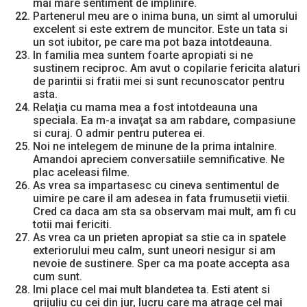
mai mare sentiment de implinire.
Partenerul meu are o inima buna, un simt al umorului
excelent si este extrem de muncitor. Este un tata si
un sot iubitor, pe care ma pot baza intotdeauna.
In familia mea suntem foarte apropiati si ne
sustinem reciproc. Am avut o copilarie fericita alaturi
de parintii si fratii mei si sunt recunoscator pentru
asta.
Relaţia cu mama mea a fost intotdeauna una
speciala. Ea m-a invaţat sa am rabdare, compasiune
si curaj. O admir pentru puterea ei.
Noi ne intelegem de minune de la prima intalnire.
Amandoi apreciem conversatiile semnificative. Ne
plac aceleasi filme.
As vrea sa impartasesc cu cineva sentimentul de
uimire pe care il am adesea in fata frumusetii vietii.
Cred ca daca am sta sa observam mai mult, am fi cu
totii mai fericiti.
As vrea ca un prieten apropiat sa stie ca in spatele
exteriorului meu calm, sunt uneori nesigur si am
nevoie de sustinere. Sper ca ma poate accepta asa
cum sunt.
Imi place cel mai mult blandetea ta. Esti atent si
grijuliu cu cei din jur, lucru care ma atrage cel mai