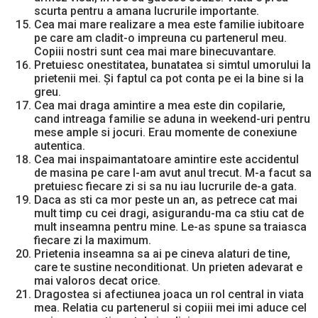
scurta pentru a amana lucrurile importante.
Cea mai mare realizare a mea este familie iubitoare
pe care am cladit-o impreuna cu partenerul meu.
Copiii nostri sunt cea mai mare binecuvantare.
Pretuiesc onestitatea, bunatatea si simtul umorului la
prietenii mei. Și faptul ca pot conta pe ei la bine si la
greu.
Cea mai draga amintire a mea este din copilarie,
cand intreaga familie se aduna in weekend-uri pentru
mese ample si jocuri. Erau momente de conexiune
autentica.
Cea mai inspaimantatoare amintire este accidentul
de masina pe care l-am avut anul trecut. M-a facut sa
pretuiesc fiecare zi si sa nu iau lucrurile de-a gata.
Daca as sti ca mor peste un an, as petrece cat mai
mult timp cu cei dragi, asigurandu-ma ca stiu cat de
mult inseamna pentru mine. Le-as spune sa traiasca
fiecare zi la maximum.
Prietenia inseamna sa ai pe cineva alaturi de tine,
care te sustine neconditionat. Un prieten adevarat e
mai valoros decat orice.
Dragostea si afectiunea joaca un rol central in viata
mea. Relatia cu partenerul si copiii mei imi aduce cel