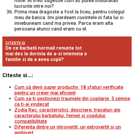
mine. Ai vreo sugestie cum as putea imbunatati
lucrurile intre noi?
Prima mea dragoste a fost la liceu, pentru colegul
meu de banca. Imi pierdeam cuvintele in fata lui si
innebuneam cand ma privea. Parca eram alta
persoana atunci cand eram cu el.
CITEȘTE ȘI
De ce barbatii normali renunta tot
mai des la dorinta de a-si intemeia o
familie si de a avea copii?
Citeste si...:
Cum să devii super productiv: 18 sfaturi verificate
pentru un creier mai eficient
Cum sa-ti gestionezi traumele din copilarie. 5 semne
ca ti-ai vindecat
Zodia Rac: caracteristici, descriere, trasaturi ale
caracterului barbatului, femeii si copilului,
compatibilitate
Diferenta dintre un introvertit, un extrovertit si un
ambivert