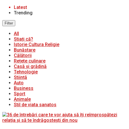
Latest
Trending
Filter
All
Știați că?
Istorie Cultura Religie
Bunăstare
Călătorii
Rețete culinare
Casă și grădină
Tehnologie
Știință
Auto
Business
Sport
Animale
Stil de viata sanatos