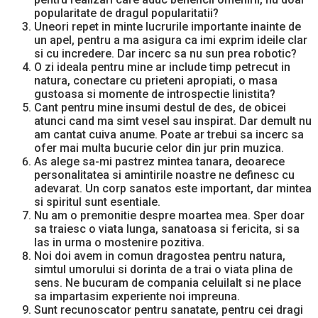
popularitate de dragul popularitatii?
Uneori repet in minte lucrurile importante inainte de
un apel, pentru a ma asigura ca imi exprim ideile clar
si cu incredere. Dar incerc sa nu sun prea robotic?
O zi ideala pentru mine ar include timp petrecut in
natura, conectare cu prieteni apropiati, o masa
gustoasa si momente de introspectie linistita?
Cant pentru mine insumi destul de des, de obicei
atunci cand ma simt vesel sau inspirat. Dar demult nu
am cantat cuiva anume. Poate ar trebui sa incerc sa
ofer mai multa bucurie celor din jur prin muzica.
As alege sa-mi pastrez mintea tanara, deoarece
personalitatea si amintirile noastre ne definesc cu
adevarat. Un corp sanatos este important, dar mintea
si spiritul sunt esentiale.
Nu am o premonitie despre moartea mea. Sper doar
sa traiesc o viata lunga, sanatoasa si fericita, si sa
las in urma o mostenire pozitiva.
Noi doi avem in comun dragostea pentru natura,
simtul umorului si dorinta de a trai o viata plina de
sens. Ne bucuram de compania celuilalt si ne place
sa impartasim experiente noi impreuna.
Sunt recunoscator pentru sanatate, pentru cei dragi