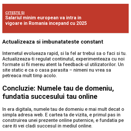
CITEȘTE ȘI
Salariul minim european va intra in
vigoare in Romania incepand cu 2025
Actualizeaza si imbunatateste constant
Internetul evolueaza rapid, si la fel ar trebui sa o faci si tu.
Actualizeaza-ti regulat continutul, experimenteaza cu noi
formate si fii mereu atent la feedback-ul utilizatorilor. Un
site static e ca o casa parasita – nimeni nu vrea sa
petreaca mult timp acolo.
Concluzie: Numele tau de domeniu,
fundatia succesului tau online
In era digitala, numele tau de domeniu e mai mult decat o
simpla adresa web. E cartea ta de vizita, e primul pas in
construirea unei prezente online puternice, e fundatia pe
care iti vei cladi succesul in mediul online.