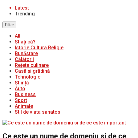
Latest
Trending
Filter
All
Știați că?
Istorie Cultura Religie
Bunăstare
Călătorii
Rețete culinare
Casă și grădină
Tehnologie
Știință
Auto
Business
Sport
Animale
Stil de viata sanatos
Ce este un nume de domeniu si de ce