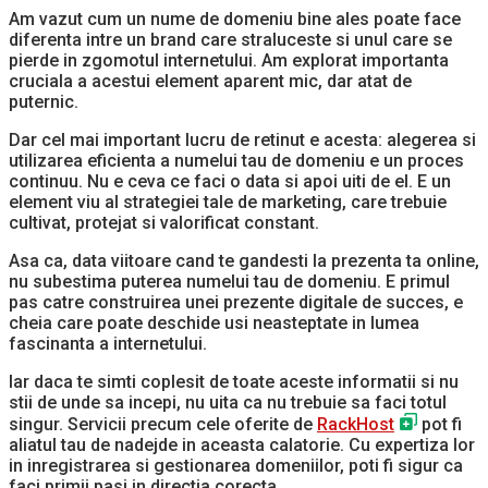
Am vazut cum un nume de domeniu bine ales poate face
diferenta intre un brand care straluceste si unul care se
pierde in zgomotul internetului. Am explorat importanta
cruciala a acestui element aparent mic, dar atat de
puternic.
Dar cel mai important lucru de retinut e acesta: alegerea si
utilizarea eficienta a numelui tau de domeniu e un proces
continuu. Nu e ceva ce faci o data si apoi uiti de el. E un
element viu al strategiei tale de marketing, care trebuie
cultivat, protejat si valorificat constant.
Asa ca, data viitoare cand te gandesti la prezenta ta online,
nu subestima puterea numelui tau de domeniu. E primul
pas catre construirea unei prezente digitale de succes, e
cheia care poate deschide usi neasteptate in lumea
fascinanta a internetului.
Iar daca te simti coplesit de toate aceste informatii si nu
stii de unde sa incepi, nu uita ca nu trebuie sa faci totul
singur. Servicii precum cele oferite de
RackHost
pot fi
aliatul tau de nadejde in aceasta calatorie. Cu expertiza lor
in inregistrarea si gestionarea domeniilor, poti fi sigur ca
faci primii pasi in directia corecta.