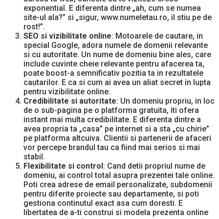
exponential. E diferenta dintre „ah, cum se numea
site-ul ala?” si „sigur, www.numeletau.ro, il stiu pe de
rost!”.
SEO si vizibilitate online
: Motoarele de cautare, in
special Google, adora numele de domenii relevante
si cu autoritate. Un nume de domeniu bine ales, care
include cuvinte cheie relevante pentru afacerea ta,
poate boost-a semnificativ pozitia ta in rezultatele
cautarilor. E ca si cum ai avea un aliat secret in lupta
pentru vizibilitate online.
Credibilitate si autoritate
: Un domeniu propriu, in loc
de o sub-pagina pe o platforma gratuita, iti ofera
instant mai multa credibilitate. E diferenta dintre a
avea propria ta „casa” pe internet si a sta „cu chirie”
pe platforma altcuiva. Clientii si partenerii de afaceri
vor percepe brandul tau ca fiind mai serios si mai
stabil.
Flexibilitate si control
: Cand detii propriul nume de
domeniu, ai control total asupra prezentei tale online.
Poti crea adrese de email personalizate, subdomenii
pentru diferite proiecte sau departamente, si poti
gestiona continutul exact asa cum doresti. E
libertatea de a-ti construi si modela prezenta online