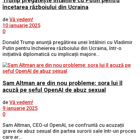
Trump pregătește întâlnire cu Putin pentru
încetarea războiului din Ucraina
de
Vă vedem!
10 ianuarie 2025
0
Donald Trump anunță pregătirea unei întâlniri cu Vladimir
Putin pentru încheierea războiului din Ucraina, într-o
inițiativă diplomatică cu implicații majore...
Sam Altman are din nou probleme: sora lui îl
acuză pe șeful OpenAI de abuz sexual
de
Vă vedem!
9 ianuarie 2025
0
Sam Altman, CEO-ul OpenAI, se confruntă cu acuzații
grave de abuz sexual din partea surorii sale într-un proces
care ar...