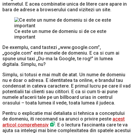
internetul. E acea combinatie unica de litere care apare in
bara de adrese a browserului cand vizitezi un site.
Ce este un nume de domeniu si de ce este
important
De exemplu, cand tastezi „www.google.com”,
„google.com” este numele de domeniu. E ca si cum ai
spune unui taxi „Du-ma la Google, te rog!” in lumea
digitala. Simplu, nu?
Simplu, si totusi e mai mult de atat. Un nume de domeniu
nu e doar o adresa. E identitatea ta online, e brandul tau
condensat in cateva caractere. E primul lucru pe care il vad
potentialii tai clienti sau cititori. E ca si cum ti-ai pune
numele afacerii tale pe un billboard urias in centrul
orasului – toata lumea il vede, toata lumea il judeca.
Pentru o explicatie mai detaliata si tehnica a conceptului
de domeniu, iti recomand sa arunci o privire peste
acest
articol comprehensiv
. E o lectura fascinanta care te va
ajuta sa intelegi mai bine complexitatea din spatele acestui