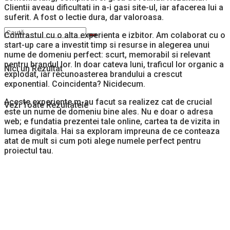
Clientii aveau dificultati in a-i gasi site-ul, iar afacerea lui a
suferit. A fost o lectie dura, dar valoroasa.
Contrastul cu o alta experienta e izbitor. Am colaborat cu o
start-up care a investit timp si resurse in alegerea unui
nume de domeniu perfect: scurt, memorabil si relevant
pentru brandul lor. In doar cateva luni, traficul lor organic a
Nici un Rezultat
explodat, iar recunoasterea brandului a crescut
exponential. Coincidenta? Nicidecum.
Aceste experiente m-au facut sa realizez cat de crucial
Vezi Toate Rezultatele
este un nume de domeniu bine ales. Nu e doar o adresa
web; e fundatia prezentei tale online, cartea ta de vizita in
lumea digitala. Hai sa exploram impreuna de ce conteaza
atat de mult si cum poti alege numele perfect pentru
proiectul tau.