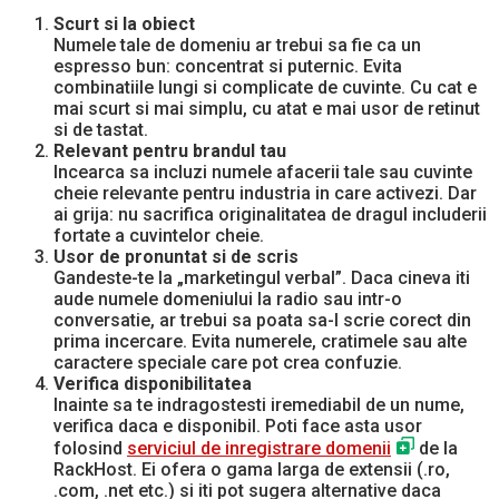
Scurt si la obiect
Numele tale de domeniu ar trebui sa fie ca un
espresso bun: concentrat si puternic. Evita
combinatiile lungi si complicate de cuvinte. Cu cat e
mai scurt si mai simplu, cu atat e mai usor de retinut
si de tastat.
Relevant pentru brandul tau
Incearca sa incluzi numele afacerii tale sau cuvinte
cheie relevante pentru industria in care activezi. Dar
ai grija: nu sacrifica originalitatea de dragul includerii
fortate a cuvintelor cheie.
Usor de pronuntat si de scris
Gandeste-te la „marketingul verbal”. Daca cineva iti
aude numele domeniului la radio sau intr-o
conversatie, ar trebui sa poata sa-l scrie corect din
prima incercare. Evita numerele, cratimele sau alte
caractere speciale care pot crea confuzie.
Verifica disponibilitatea
Inainte sa te indragostesti iremediabil de un nume,
verifica daca e disponibil. Poti face asta usor
folosind
serviciul de inregistrare domenii
de la
RackHost. Ei ofera o gama larga de extensii (.ro,
.com, .net etc.) si iti pot sugera alternative daca