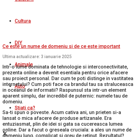
Cultura
DIY
Ce este un nume de domeniu si de ce este important
Ultima actualizare: 3 ianuarie 2025
Animale
Intr-o lume dominata de tehnologie si interconectivitate,
prezenta online a devenit esentiala pentru orice afacere
sau proiect personal. Dar cum te poti distinge in vastitatea
internetului? Cum poti face ca brandul tau sa straluceasca
Auto
in oceanul de informatii? Raspunsul sta intr-un element
aparent simplu, dar incredibil de puternic: numele tau de
domeniu.
Stiati ca?
Sa-ti spun o poveste. Acum cativa ani, un prieten si-a
lansat o mica afacere de produse artizanale. Era
entuziasmat, plin de idei si gata sa cucereasca lumea
online. Dar a facut o greseala cruciala: a ales un nume de
domeniu lung, complicat si greu de retinut. Rezultatul?