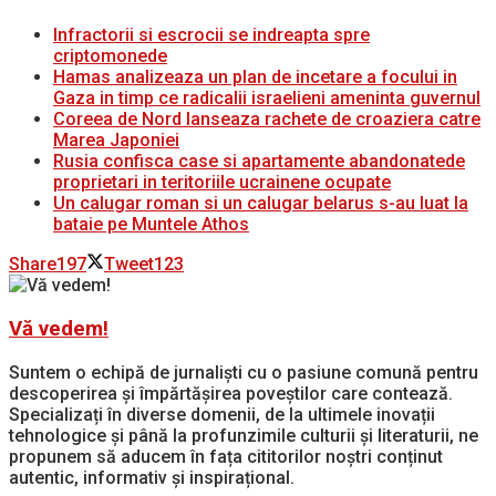
Infractorii si escrocii se indreapta spre
criptomonede
Hamas analizeaza un plan de incetare a focului in
Gaza in timp ce radicalii israelieni ameninta guvernul
Coreea de Nord lanseaza rachete de croaziera catre
Marea Japoniei
Rusia confisca case si apartamente abandonatede
proprietari in teritoriile ucrainene ocupate
Un calugar roman si un calugar belarus s-au luat la
bataie pe Muntele Athos
Share
197
Tweet
123
Vă vedem!
Suntem o echipă de jurnaliști cu o pasiune comună pentru
descoperirea și împărtășirea poveștilor care contează.
Specializați în diverse domenii, de la ultimele inovații
tehnologice și până la profunzimile culturii și literaturii, ne
propunem să aducem în fața cititorilor noștri conținut
autentic, informativ și inspirațional.