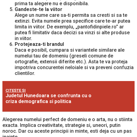
prima ta alegere nu e disponibila.
Gandeste-te la viitor
Alege un nume care sa-ti permita sa cresti si sa te
extinzi. Evita numele prea specifice care te-ar putea
limita in viitor. De exemplu, „pantofidinpiele.ro” ar
putea fi limitativ daca decizi sa vinzi si alte produse
in viitor.
Protejeaza-ti brandul
Daca e posibil, cumpara si variantele similare ale
numelui tau de domeniu (greseli comune de
ortografie, extensii diferite etc.). Asta te va proteja
impotriva concurentei neloiale si va preveni confuzia
clientilor.
CITEȘTE ȘI
Judetul Hunedoara se confrunta cu o
criza demografica si politica
Alegerea numelui perfect de domeniu e o arta, nu o stiinta
exacta. Implica creativitate, strategie si, uneori, putin
noroc. Dar cu aceste principii in minte, esti deja cu un pas
inainte.