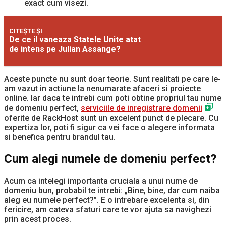
exact cum visezi.
CITEȘTE ȘI
De ce il vaneaza Statele Unite atat
de intens pe Julian Assange?
Aceste puncte nu sunt doar teorie. Sunt realitati pe care le-
am vazut in actiune la nenumarate afaceri si proiecte
online. Iar daca te intrebi cum poti obtine propriul tau nume
de domeniu perfect,
serviciile de inregistrare domenii
oferite de RackHost sunt un excelent punct de plecare. Cu
expertiza lor, poti fi sigur ca vei face o alegere informata
si benefica pentru brandul tau.
Cum alegi numele de domeniu perfect?
Acum ca intelegi importanta cruciala a unui nume de
domeniu bun, probabil te intrebi: „Bine, bine, dar cum naiba
aleg eu numele perfect?”. E o intrebare excelenta si, din
fericire, am cateva sfaturi care te vor ajuta sa navighezi
prin acest proces.