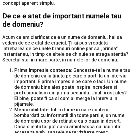
concept aparent simplu.
De ce e atat de important numele tau
de domeniu?
Acum ca am clarificat ce e un nume de domeniu, hai sa
vedem de ce e atat de crucial. Ți-ai pus vreodata
intrebarea de ce unele branduri online par sa „prinda”
instantaneu, in timp ce altele se chinuie sa atraga atentia?
Secretul sta, in mare parte, in numele lor de domeniu.
Prima impresie conteaza
: Gandeste-te la numele tau
de domeniu ca la tinuta pe care o porti la un interviu
important. E prima impresie pe care o lasi. Un nume
de domeniu bine ales poate inspira incredere si
profesionalism din prima secunda. Unul prost ales?
Ei bine, poate fi ca si cum ai merge la interviu in
pijamale.
Memorabilitate
: Intr-o lume in care suntem
bombardati cu informatii din toate partile, un nume
de domeniu usor de retinut e ca o oaza in desert.
Daca clientii tai pot sa-si aminteasca cu usurinta
adresa ta web, sansele sa te viziteze cresc