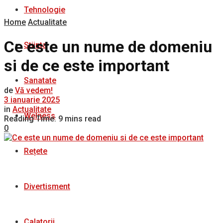
Tehnologie
Home
Actualitate
Ce este un nume de domeniu
Stiinta
si de ce este important
Sanatate
de
Vă vedem!
3 ianuarie 2025
in
Actualitate
Welness
Reading Time: 9 mins read
0
Rețete
Divertisment
Calatorii