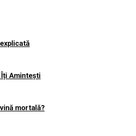
explicată
Îți Amintești
evină mortală?