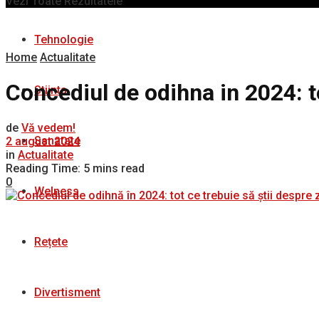
Vezi Toate Rezultatele
Tehnologie
Home
Actualitate
Concediul de odihna in 2024: to
Stiinta
de
Vă vedem!
Sanatate
2 august 2024
in
Actualitate
Reading Time: 5 mins read
0
Welness
Rețete
Divertisment