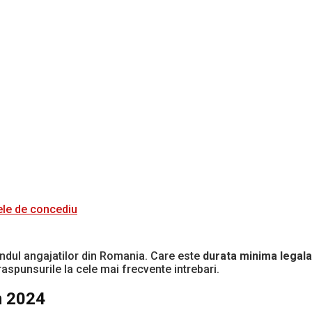
lele de concediu
andul angajatilor din Romania. Care este
durata minima legala
 raspunsurile la cele mai frecvente intrebari.
n 2024