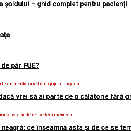
a șoldului – ghid complet pentru pacienți
iața
l de păr FUE?
 dacă vrei să ai parte de o călătorie fără gr
 neagră: ce înseamnă asta și de ce se te