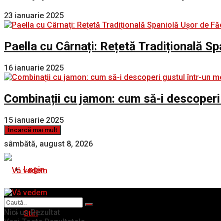
23 ianuarie 2025
Paella cu Cârnați: Rețetă Tradițională S
16 ianuarie 2025
Combinații cu jamon: cum să-i descoperi
15 ianuarie 2025
Încarcă mai mult
sâmbătă, august 8, 2026
Login
Nici un Rezultat
Stiri