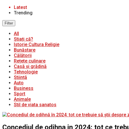
Latest
Trending
Filter
All
Știați că?
Istorie Cultura Religie
Bunăstare
Călătorii
Rețete culinare
Casă și grădină
Tehnologie
Știință
Auto
Business
Sport
Animale
Stil de viata sanatos
Concediul de odihna in 2024: tot ce trebu