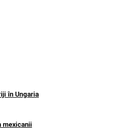
iji în Ungaria
m mexicanii