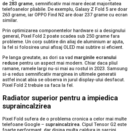
de 283 grame
, semnificativ mai mare decat majoritatea
telefoanelor pliabile. De exemplu, Galaxy Z Fold 5 are doar
263 grame, iar OPPO Find N2 are doar 237 grame cu ecran
similar.
Prin optimizarea componentelor hardware si a designului
general, Pixel Fold 2 poate scadea sub 250 grame fara
probleme. Un corp subtire din aliaj de aluminium ar ajuta,
la fel si folosirea unui afisaj OLED mai subtire si eficient.
Pe langa greutate, as dori sa vad
marginile ecranului
reduse
pentru un aspect mai modern. Chiar daca pliul
ramane, ramele largi nu-si mai au rostul in 2023. Samsung
si-a redus semnificativ marginea in ultimele generatii
astfel incat abia se observa in jurul display-ului desfacut.
Pixel Fold 2 trebuie sa faca la fel.
Radiator superior pentru a impiedica
supraincalzirea
Pixel Fold sufera de o problema cronica a celor mai multe
telefoane Google –
supraincalzirea
. Cipul Tensor G2 este
foarte performant, dar disipa multa caldura in sarcini