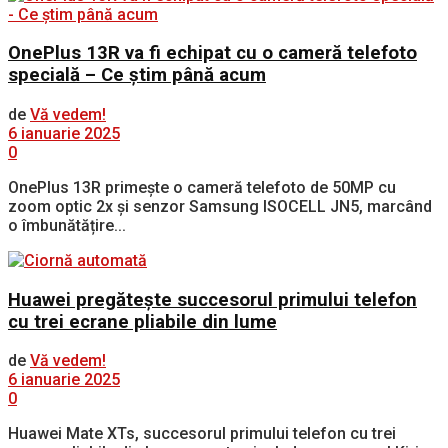
OnePlus 13R va fi echipat cu o cameră telefoto
specială – Ce știm până acum
de
Vă vedem!
6 ianuarie 2025
0
OnePlus 13R primește o cameră telefoto de 50MP cu
zoom optic 2x și senzor Samsung ISOCELL JN5, marcând
o îmbunătățire...
Huawei pregătește succesorul primului telefon
cu trei ecrane pliabile din lume
de
Vă vedem!
6 ianuarie 2025
0
Huawei Mate XTs, succesorul primului telefon cu trei