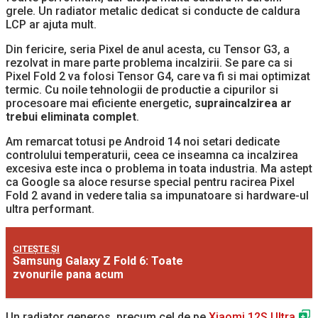
grele. Un radiator metalic dedicat si conducte de caldura
LCP ar ajuta mult.
Din fericire, seria Pixel de anul acesta, cu Tensor G3, a
rezolvat in mare parte problema incalzirii. Se pare ca si
Pixel Fold 2 va folosi Tensor G4, care va fi si mai optimizat
termic. Cu noile tehnologii de productie a cipurilor si
procesoare mai eficiente energetic,
supraincalzirea ar
trebui eliminata complet
.
Am remarcat totusi pe Android 14 noi setari dedicate
controlului temperaturii, ceea ce inseamna ca incalzirea
excesiva este inca o problema in toata industria. Ma astept
ca Google sa aloce resurse special pentru racirea Pixel
Fold 2 avand in vedere talia sa impunatoare si hardware-ul
ultra performant.
CITEȘTE ȘI
Samsung Galaxy Z Fold 6: Toate
zvonurile pana acum
Un radiator generos, precum cel de pe
Xiaomi 12S Ultra