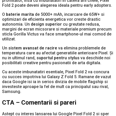
promitator, insa cu imbunatatiri in cateva arii cheie, Pixel
Fold 2 poate deveni alegerea ideala pentru early adopters.
O
baterie marita
de 5000+ mAh, incarcare de 65W+ si
optimizari de eficienta energetica vor creste drastic
autonomia. Un
design superior
cu greutate redusa,
margini de ecran micsorare si materiale premium precum
sticla Gorilla Victus va face smartphone-ul mai comod de
utilizat.
Un
sistem avansat de racire
va elimina problemele de
temperatura care au afectat generatiile anterioare Pixel. Și
nu in ultimul rand,
suportul pentru stylus
va deschide noi
posibilitati creative pentru pasionatii de arta digitala.
Cu aceste imbunatatiri esentiale, Pixel Fold 2 va concura
cu succes impotriva lui Galaxy Z Fold 5. Ramane de vazut
daca Google isi ia in serios divizia de mobile flagship si
investeste aproape la fel de mult ca principalul sau rival,
Samsung.
CTA – Comentarii si pareri
Astept cu interes lansarea lui Google Pixel Fold 2 si sper