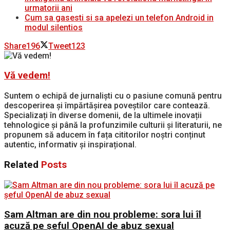
urmatorii ani
Cum sa gasesti si sa apelezi un telefon Android in
modul silentios
Share
196
Tweet
123
Vă vedem!
Suntem o echipă de jurnaliști cu o pasiune comună pentru
descoperirea și împărtășirea poveștilor care contează.
Specializați în diverse domenii, de la ultimele inovații
tehnologice și până la profunzimile culturii și literaturii, ne
propunem să aducem în fața cititorilor noștri conținut
autentic, informativ și inspirațional.
Related
Posts
Sam Altman are din nou probleme: sora lui îl
acuză pe șeful OpenAI de abuz sexual