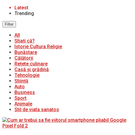
Latest
Trending
Filter
All
Știați că?
Istorie Cultura Religie
Bunăstare
Călătorii
Rețete culinare
Casă și grădină
Tehnologie
Știință
Auto
Business
Sport
Animale
Stil de viata sanatos