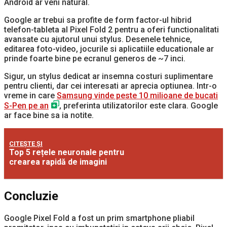
Android ar veni natural.
Google ar trebui sa profite de form factor-ul hibrid
telefon-tableta al Pixel Fold 2 pentru a oferi functionalitati
avansate cu ajutorul unui stylus. Desenele tehnice,
editarea foto-video, jocurile si aplicatiile educationale ar
prinde foarte bine pe ecranul generos de ~7 inci.
Sigur, un stylus dedicat ar insemna costuri suplimentare
pentru clienti, dar cei interesati ar aprecia optiunea. Intr-o
vreme in care
Samsung vinde peste 10 milioane de bucati
S-Pen pe an
, preferinta utilizatorilor este clara. Google
ar face bine sa ia notite.
CITEȘTE ȘI
Top 5 rețele neuronale pentru
crearea rapidă de imagini
Concluzie
Google Pixel Fold a fost un prim smartphone pliabil