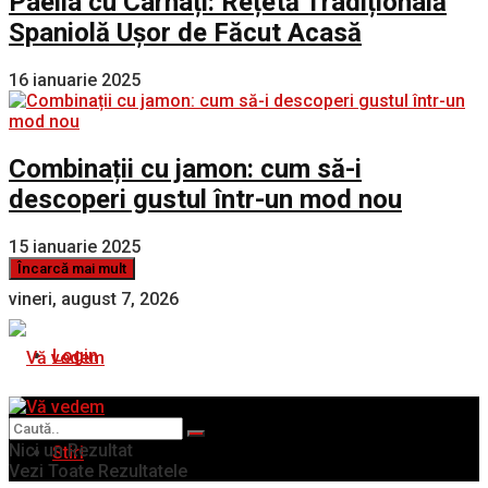
Paella cu Cârnați: Rețetă Tradițională
Spaniolă Ușor de Făcut Acasă
16 ianuarie 2025
Combinații cu jamon: cum să-i
descoperi gustul într-un mod nou
15 ianuarie 2025
Încarcă mai mult
vineri, august 7, 2026
Login
Nici un Rezultat
Stiri
Vezi Toate Rezultatele