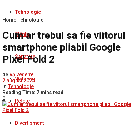
Tehnologie
Home
Tehnologie
Cum ar trebui sa fie viitorul
Stiinta
smartphone pliabil Google
Pixel Fold 2
Sanatate
de
Vă vedem!
Welness
2 august 2024
in
Tehnologie
Reading Time: 7 mins read
0
Rețete
Divertisment