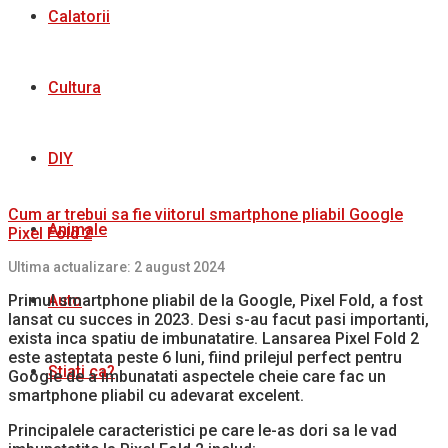
Calatorii
Cultura
DIY
Cum ar trebui sa fie viitorul smartphone pliabil Google
Animale
Pixel Fold 2
Ultima actualizare: 2 august 2024
Auto
Primul smartphone pliabil de la Google, Pixel Fold, a fost
lansat cu succes in 2023. Desi s-au facut pasi importanti,
exista inca spatiu de imbunatatire. Lansarea Pixel Fold 2
este asteptata peste 6 luni, fiind prilejul perfect pentru
Stiati ca?
Google de a imbunatati aspectele cheie care fac un
smartphone pliabil cu adevarat excelent.
Principalele caracteristici pe care le-as dori sa le vad