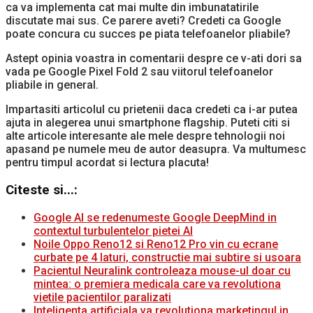
ca va implementa cat mai multe din imbunatatirile
discutate mai sus. Ce parere aveti? Credeti ca Google
poate concura cu succes pe piata telefoanelor pliabile?
Astept opinia voastra in comentarii despre ce v-ati dori sa
vada pe Google Pixel Fold 2 sau viitorul telefoanelor
pliabile in general.
Impartasiti articolul cu prietenii daca credeti ca i-ar putea
ajuta in alegerea unui smartphone flagship. Puteti citi si
alte articole interesante ale mele despre tehnologii noi
apasand pe numele meu de autor deasupra. Va multumesc
pentru timpul acordat si lectura placuta!
Citeste si...:
Google AI se redenumeste Google DeepMind in
contextul turbulentelor pietei AI
Noile Oppo Reno12 si Reno12 Pro vin cu ecrane
curbate pe 4 laturi, constructie mai subtire si usoara
Pacientul Neuralink controleaza mouse-ul doar cu
mintea: o premiera medicala care va revolutiona
vietile pacientilor paralizati
Inteligenta artificiala va revolutiona marketingul in