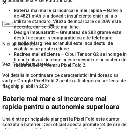
imbunatatite la Pixel Fold 2 includ:
Bateria mai mare si incarcare mai rapida
– Bateria
de 4821 mAh s-a dovedit insuficienta chiar si la o
utilizare standard. Viteza de incarcare de 30W este
decenta, dar se poate mai bine.
Design imbunatatit
– Greutatea de 283 grame este
destul de mare in comparatie cu alte telefoane
pliabile. Marginea ecranului este inca destul de
Nici un Rezultat
vizibila si se poate reduce.
Racirea mai eficienta
– Cipul Tensor G2 se incinge in
timpul utilizarii intense si este nevoie de un sistem de
Vezi Toate Rezultatele
racire superior pentru Pixel Fold 2.
Voi detalia in continuare ce caracteristici imi doresc sa
vad pe Google Pixel Fold 2 pentru a fi alegerea perfecta de
flagship pliabil in 2024.
Baterie mai mare si incarcare mai
rapida pentru o autonomie superioara
Una dintre principalele plangeri la Pixel Fold este durata
scazuta a bateriei. Desi oficial acesta promite 24 de ore de