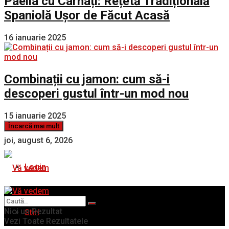
Paella cu Cârnați: Rețetă Tradițională
Spaniolă Ușor de Făcut Acasă
16 ianuarie 2025
Combinații cu jamon: cum să-i
descoperi gustul într-un mod nou
15 ianuarie 2025
Încarcă mai mult
joi, august 6, 2026
Login
Nici un Rezultat
Stiri
Vezi Toate Rezultatele