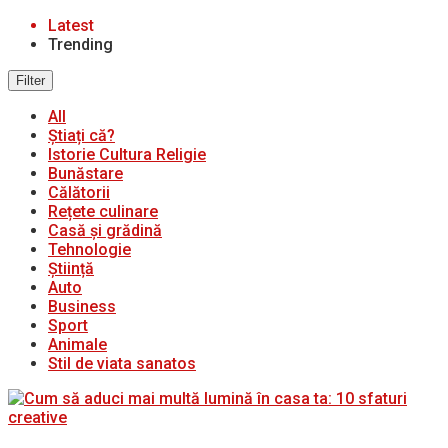
Latest
Trending
Filter
All
Știați că?
Istorie Cultura Religie
Bunăstare
Călătorii
Rețete culinare
Casă și grădină
Tehnologie
Știință
Auto
Business
Sport
Animale
Stil de viata sanatos