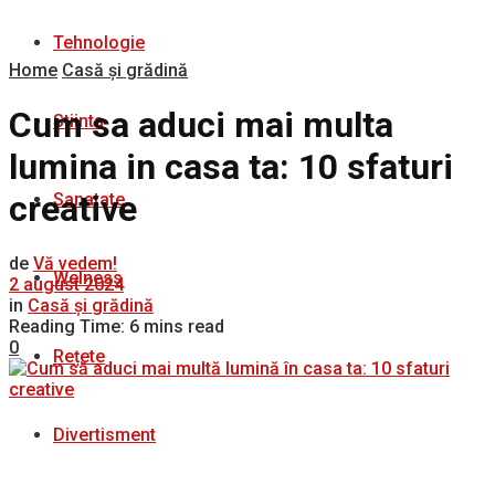
Tehnologie
Home
Casă și grădină
Cum sa aduci mai multa
Stiinta
lumina in casa ta: 10 sfaturi
creative
Sanatate
de
Vă vedem!
Welness
2 august 2024
in
Casă și grădină
Reading Time: 6 mins read
0
Rețete
Divertisment