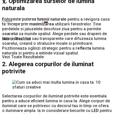
1. Optimizarea surselor de lumina
naturala
Foloseste puterea
luminii naturale
pentru a revigora casa
ta. Incepe prin
maximizarea
utilizarii ferestrelor. Ține
perdelele si jaluzelele deschise ziua pentru a permite
soarelui
sa inunde spatiul. Alege perdele sau draperii de
culori deschise sau transparente care difuzeaza lumina
Nici un Rezultat
soarelui, creand o stralucire moale si primitoare.
Pozitioneaza oglinzi strategic pentru a
reflecta
lumina
naturala si pentru a extinde vizual spatiul.
Vezi Toate Rezultatele
2. Alegerea corpurilor de iluminat
potrivite
Selectarea corpurilor de iluminat potrivite este esentiala
pentru a aduce eficient lumina in casa ta. Alege corpuri de
iluminat care se potrivesc cu decorul tau in timp ce ofera
o iluminare ampla. Ia in considerare becurile cu
LED
pentru