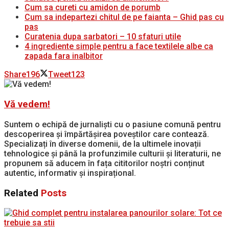
Cum sa cureti cu amidon de porumb
Cum sa indepartezi chitul de pe faianta – Ghid pas cu
pas
Curatenia dupa sarbatori – 10 sfaturi utile
4 ingrediente simple pentru a face textilele albe ca
zapada fara inalbitor
Share
196
Tweet
123
Vă vedem!
Suntem o echipă de jurnaliști cu o pasiune comună pentru
descoperirea și împărtășirea poveștilor care contează.
Specializați în diverse domenii, de la ultimele inovații
tehnologice și până la profunzimile culturii și literaturii, ne
propunem să aducem în fața cititorilor noștri conținut
autentic, informativ și inspirațional.
Related
Posts