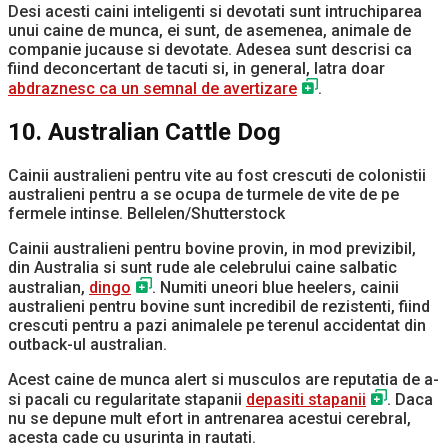
Desi acesti caini inteligenti si devotati sunt intruchiparea
unui caine de munca, ei sunt, de asemenea, animale de
companie jucause si devotate. Adesea sunt descrisi ca
fiind deconcertant de tacuti si, in general, latra doar
abdraznesc ca un semnal de avertizare
.
10. Australian Cattle Dog
Cainii australieni pentru vite au fost crescuti de colonistii
australieni pentru a se ocupa de turmele de vite de pe
fermele intinse. Bellelen/Shutterstock
Cainii australieni pentru bovine provin, in mod previzibil,
din Australia si sunt rude ale celebrului caine salbatic
australian,
dingo
. Numiti uneori blue heelers, cainii
australieni pentru bovine sunt incredibil de rezistenti, fiind
crescuti pentru a pazi animalele pe terenul accidentat din
outback-ul australian.
Acest caine de munca alert si musculos are reputatia de a-
si pacali cu regularitate stapanii
depasiti stapanii
. Daca
nu se depune mult efort in antrenarea acestui cerebral,
acesta cade cu usurinta in rautati.