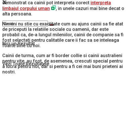
demonstrat ca cainii pot interpreta corect
interpreta
limbajul corpului uman
, in unele cazuri mai bine decat o
alta persoana.
Nimeni nu stie cu exactitate cum au ajuns cainii sa fie atat
de priceputi la relatiile sociale cu oamenii, dar este
probabil ca, de-a lungul mileniilor, cainii de companie sa fi
fost selectati pentru calitatile care ii fac sa se inteleaga
Nici un Rezultat
foarte bine cu noi.
Cainii de turma, cum ar fi border collie si cainii australieni
pentru vite, au fost, de asemenea, crescuti special pentru
Vezi Toate Rezultatele
a lucra pentru noi, dar si pentru a fi cei mai buni prieteni ai
nostri.