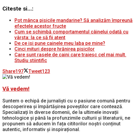
Citeste si...:
Pot mânca pisicile mandarine? Să analizăm împreună
efectele acestor fructe
Cum se schimbă comportamentul câinelui odată cu
vârsta: la ce să fii atent
De ce isi pune cainele meu laba pe mine?
Cinci mituri despre hrănirea pisicilor
Care sunt rasele de caini care traiesc cel mai mult.
Studiu stiintific
Share
197
Tweet
123
Vă vedem!
Suntem o echipă de jurnaliști cu o pasiune comună pentru
descoperirea și împărtășirea poveștilor care contează.
Specializați în diverse domenii, de la ultimele inovații
tehnologice și până la profunzimile culturii și literaturii, ne
propunem să aducem în fața cititorilor noștri conținut
autentic, informativ și inspirațional.