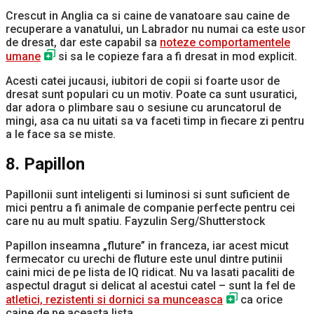
Crescut in Anglia ca si caine de vanatoare sau caine de
recuperare a vanatului, un Labrador nu numai ca este usor
de dresat, dar este capabil sa
noteze comportamentele
umane
si sa le copieze fara a fi dresat in mod explicit.
Acesti catei jucausi, iubitori de copii si foarte usor de
dresat sunt populari cu un motiv. Poate ca sunt usuratici,
dar adora o plimbare sau o sesiune cu aruncatorul de
mingi, asa ca nu uitati sa va faceti timp in fiecare zi pentru
a le face sa se miste.
8. Papillon
Papillonii sunt inteligenti si luminosi si sunt suficient de
mici pentru a fi animale de companie perfecte pentru cei
care nu au mult spatiu. Fayzulin Serg/Shutterstock
Papillon inseamna „fluture” in franceza, iar acest micut
fermecator cu urechi de fluture este unul dintre putinii
caini mici de pe lista de IQ ridicat. Nu va lasati pacaliti de
aspectul dragut si delicat al acestui catel – sunt la fel de
atletici, rezistenti si dornici sa munceasca
ca orice
caine de pe aceasta lista.