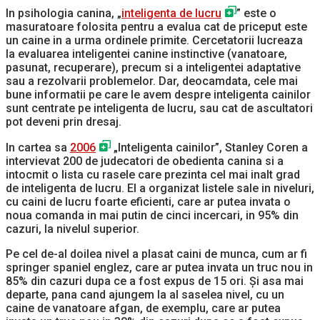
In psihologia canina, „
inteligenta de lucru
” este o
masuratoare folosita pentru a evalua cat de priceput este
un caine in a urma ordinele primite. Cercetatorii lucreaza
la evaluarea inteligentei canine instinctive (vanatoare,
pasunat, recuperare), precum si a inteligentei adaptative
sau a rezolvarii problemelor. Dar, deocamdata, cele mai
bune informatii pe care le avem despre inteligenta cainilor
sunt centrate pe inteligenta de lucru, sau cat de ascultatori
pot deveni prin dresaj.
In cartea sa
2006
„Inteligenta cainilor”, Stanley Coren a
intervievat 200 de judecatori de obedienta canina si a
intocmit o lista cu rasele care prezinta cel mai inalt grad
de inteligenta de lucru. El a organizat listele sale in niveluri,
cu caini de lucru foarte eficienti, care ar putea invata o
noua comanda in mai putin de cinci incercari, in 95% din
cazuri, la nivelul superior.
Pe cel de-al doilea nivel a plasat caini de munca, cum ar fi
springer spaniel englez, care ar putea invata un truc nou in
85% din cazuri dupa ce a fost expus de 15 ori. Și asa mai
departe, pana cand ajungem la al saselea nivel, cu un
caine de vanatoare afgan, de exemplu, care ar putea