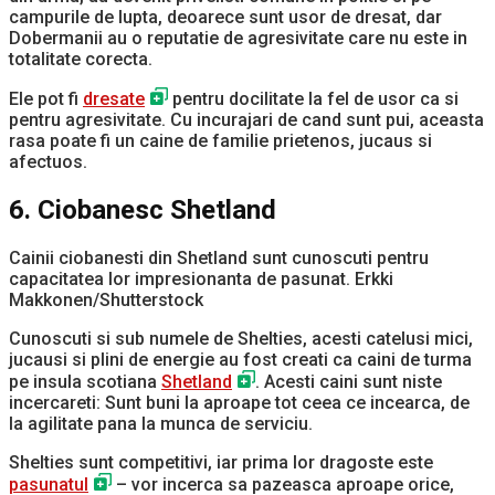
campurile de lupta, deoarece sunt usor de dresat, dar
Dobermanii au o reputatie de agresivitate care nu este in
totalitate corecta.
Ele pot fi
dresate
pentru docilitate la fel de usor ca si
pentru agresivitate. Cu incurajari de cand sunt pui, aceasta
rasa poate fi un caine de familie prietenos, jucaus si
afectuos.
6. Ciobanesc Shetland
Cainii ciobanesti din Shetland sunt cunoscuti pentru
capacitatea lor impresionanta de pasunat. Erkki
Makkonen/Shutterstock
Cunoscuti si sub numele de Shelties, acesti catelusi mici,
jucausi si plini de energie au fost creati ca caini de turma
pe insula scotiana
Shetland
. Acesti caini sunt niste
incercareti: Sunt buni la aproape tot ceea ce incearca, de
la agilitate pana la munca de serviciu.
Shelties sunt competitivi, iar prima lor dragoste este
pasunatul
– vor incerca sa pazeasca aproape orice,