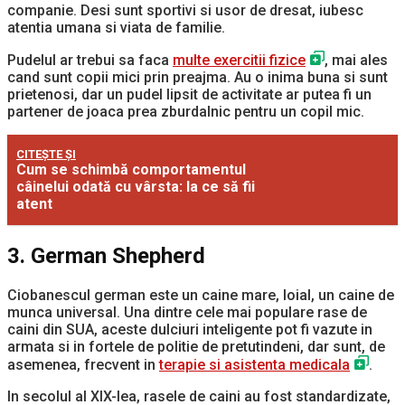
companie. Desi sunt sportivi si usor de dresat, iubesc
atentia umana si viata de familie.
Pudelul ar trebui sa faca
multe exercitii fizice
, mai ales
cand sunt copii mici prin preajma. Au o inima buna si sunt
prietenosi, dar un pudel lipsit de activitate ar putea fi un
partener de joaca prea zburdalnic pentru un copil mic.
CITEȘTE ȘI
Cum se schimbă comportamentul
câinelui odată cu vârsta: la ce să fii
atent
3. German Shepherd
Ciobanescul german este un caine mare, loial, un caine de
munca universal. Una dintre cele mai populare rase de
caini din SUA, aceste dulciuri inteligente pot fi vazute in
armata si in fortele de politie de pretutindeni, dar sunt, de
asemenea, frecvent in
terapie si asistenta medicala
.
In secolul al XIX-lea, rasele de caini au fost standardizate,