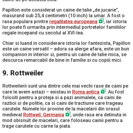
Papillon este considerat un caine de talie „de jucarie”,
masurand sub 25,4 centimetri (10 inch) la umar. A fost o
rasa populara printre
regalitatea europeana
, iar istoria
lor poate fi urmarita prin intermediul portretelor familiilor
regale incepand cu secolul al XVI-lea.
Chiar si luand in considerare istoria lor fantezista, Papillon
este un caine versatil – adora sa alerge afara, este un bun
companion in interior si, pentru un caine de talie mica, se
descurca remarcabil de bine in familie si cu copiii mici.
9. Rottweiler
Rottweilerii sunt una dintre cele mai vechi rase de caini pe
care le avem astazi – existau in
Roma antica
. Au fost
folositi pentru a proteja si a pazi animalele, ca caini de
razboi si de politie, ca si caini de tractiune care trageau
carutele. Numele lor provine de la macelarii din orasul
medieval
Rottweil, Germania
, unde rasa era detinuta in
mod obisnuit de macelari, care foloseau cainii pentru a
trage carutele cu carne la piata.