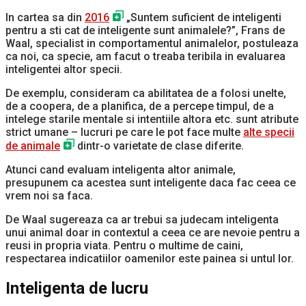
In cartea sa din
2016
„Suntem suficient de inteligenti
pentru a sti cat de inteligente sunt animalele?”, Frans de
Waal, specialist in comportamentul animalelor, postuleaza
ca noi, ca specie, am facut o treaba teribila in evaluarea
inteligentei altor specii.
De exemplu, consideram ca abilitatea de a folosi unelte,
de a coopera, de a planifica, de a percepe timpul, de a
intelege starile mentale si intentiile altora etc. sunt atribute
strict umane – lucruri pe care le pot face multe
alte specii
de animale
dintr-o varietate de clase diferite.
Atunci cand evaluam inteligenta altor animale,
presupunem ca acestea sunt inteligente daca fac ceea ce
vrem noi sa faca.
De Waal sugereaza ca ar trebui sa judecam inteligenta
unui animal doar in contextul a ceea ce are nevoie pentru a
reusi in propria viata. Pentru o multime de caini,
respectarea indicatiilor oamenilor este painea si untul lor.
Inteligenta de lucru