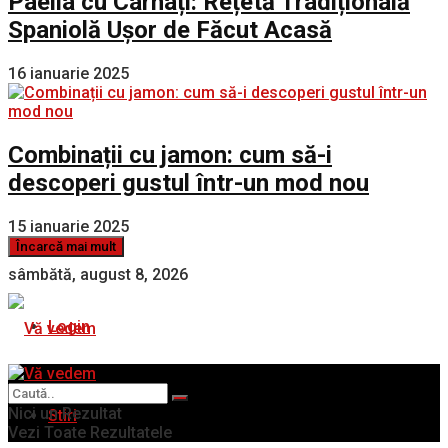
Paella cu Cârnați: Rețetă Tradițională
Spaniolă Ușor de Făcut Acasă
16 ianuarie 2025
Combinații cu jamon: cum să-i
descoperi gustul într-un mod nou
15 ianuarie 2025
Încarcă mai mult
sâmbătă, august 8, 2026
Login
Nici un Rezultat
Stiri
Vezi Toate Rezultatele