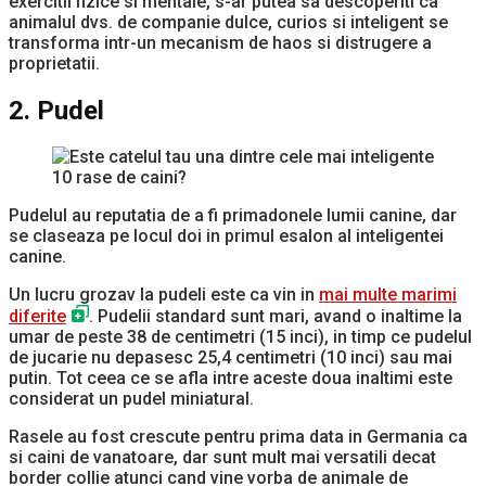
exercitii fizice si mentale, s-ar putea sa descoperiti ca
animalul dvs. de companie dulce, curios si inteligent se
transforma intr-un mecanism de haos si distrugere a
proprietatii.
2. Pudel
Pudelul au reputatia de a fi primadonele lumii canine, dar
se claseaza pe locul doi in primul esalon al inteligentei
canine.
Un lucru grozav la pudeli este ca vin in
mai multe marimi
diferite
. Pudelii standard sunt mari, avand o inaltime la
umar de peste 38 de centimetri (15 inci), in timp ce pudelul
de jucarie nu depasesc 25,4 centimetri (10 inci) sau mai
putin. Tot ceea ce se afla intre aceste doua inaltimi este
considerat un pudel miniatural.
Rasele au fost crescute pentru prima data in Germania ca
si caini de vanatoare, dar sunt mult mai versatili decat
border collie atunci cand vine vorba de animale de