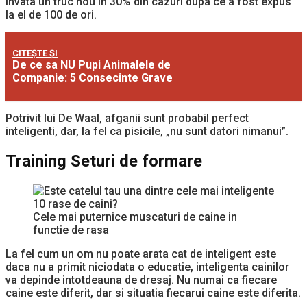
invata un truc nou in 30% din cazuri dupa ce a fost expus
la el de 100 de ori.
CITEȘTE ȘI
De ce sa NU Pupi Animalele de
Companie: 5 Consecinte Grave
Potrivit lui De Waal, afganii sunt probabil perfect
inteligenti, dar, la fel ca pisicile, „nu sunt datori nimanui”.
Training Seturi de formare
Cele mai puternice muscaturi de caine in
functie de rasa
La fel cum un om nu poate arata cat de inteligent este
daca nu a primit niciodata o educatie, inteligenta cainilor
va depinde intotdeauna de dresaj. Nu numai ca fiecare
caine este diferit, dar si situatia fiecarui caine este diferita.