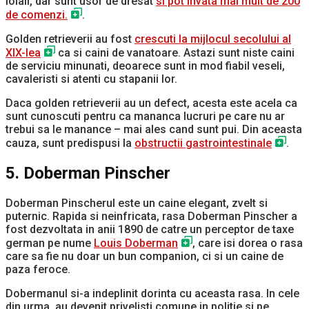
loiali, dar sunt usor de dresat
si pot invata mai mult de 200
de comenzi.
.
Golden retrieverii au fost
crescuti la mijlocul secolului al
XIX-lea
ca si caini de vanatoare. Astazi sunt niste caini
de serviciu minunati, deoarece sunt in mod fiabil veseli,
cavaleristi si atenti cu stapanii lor.
Daca golden retrieverii au un defect, acesta este acela ca
sunt cunoscuti pentru ca mananca lucruri pe care nu ar
trebui sa le manance – mai ales cand sunt pui. Din aceasta
cauza, sunt predispusi la
obstructii gastrointestinale
.
5. Doberman Pinscher
Doberman Pinscherul este un caine elegant, zvelt si
puternic. Rapida si neinfricata, rasa Doberman Pinscher a
fost dezvoltata in anii 1890 de catre un perceptor de taxe
german pe nume
Louis Doberman
, care isi dorea o rasa
care sa fie nu doar un bun companion, ci si un caine de
paza feroce.
Dobermanul si-a indeplinit dorinta cu aceasta rasa. In cele
din urma, au devenit privelisti comune in politie si pe