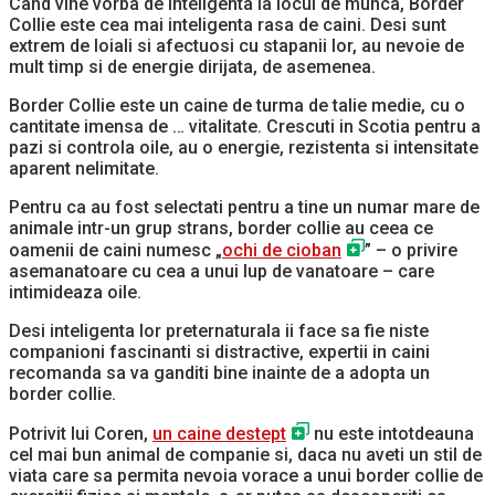
Cand vine vorba de inteligenta la locul de munca, Border
Collie este cea mai inteligenta rasa de caini. Desi sunt
extrem de loiali si afectuosi cu stapanii lor, au nevoie de
mult timp si de energie dirijata, de asemenea.
Border Collie este un caine de turma de talie medie, cu o
cantitate imensa de … vitalitate. Crescuti in Scotia pentru a
pazi si controla oile, au o energie, rezistenta si intensitate
aparent nelimitate.
Pentru ca au fost selectati pentru a tine un numar mare de
animale intr-un grup strans, border collie au ceea ce
oamenii de caini numesc „
ochi de cioban
” – o privire
asemanatoare cu cea a unui lup de vanatoare – care
intimideaza oile.
Desi inteligenta lor preternaturala ii face sa fie niste
companioni fascinanti si distractive, expertii in caini
recomanda sa va ganditi bine inainte de a adopta un
border collie.
Potrivit lui Coren,
un caine destept
nu este intotdeauna
cel mai bun animal de companie si, daca nu aveti un stil de
viata care sa permita nevoia vorace a unui border collie de