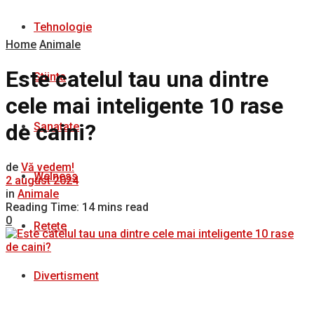
Tehnologie
Home
Animale
Este catelul tau una dintre
Stiinta
cele mai inteligente 10 rase
de caini?
Sanatate
de
Vă vedem!
Welness
2 august 2024
in
Animale
Reading Time: 14 mins read
0
Rețete
Divertisment