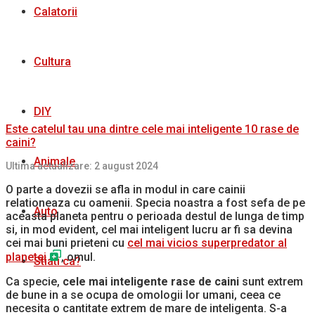
Calatorii
Cultura
DIY
Este catelul tau una dintre cele mai inteligente 10 rase de
caini?
Animale
Ultima actualizare: 2 august 2024
O parte a dovezii se afla in modul in care cainii
relationeaza cu oamenii. Specia noastra a fost sefa de pe
Auto
aceasta planeta pentru o perioada destul de lunga de timp
si, in mod evident, cel mai inteligent lucru ar fi sa devina
cei mai buni prieteni cu
cel mai vicios superpredator al
planetei
, omul.
Stiati ca?
Ca specie,
cele mai inteligente rase de caini
sunt extrem
de bune in a se ocupa de omologii lor umani, ceea ce
necesita o cantitate extrem de mare de inteligenta. S-a