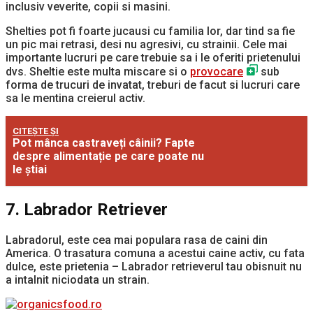
inclusiv veverite, copii si masini.
Shelties pot fi foarte jucausi cu familia lor, dar tind sa fie
un pic mai retrasi, desi nu agresivi, cu strainii. Cele mai
importante lucruri pe care trebuie sa i le oferiti prietenului
dvs. Sheltie este multa miscare si o
provocare
sub
forma de trucuri de invatat, treburi de facut si lucruri care
sa le mentina creierul activ.
CITEȘTE ȘI
Pot mânca castraveți câinii? Fapte
despre alimentație pe care poate nu
le știai
7. Labrador Retriever
Labradorul, este cea mai populara rasa de caini din
America. O trasatura comuna a acestui caine activ, cu fata
dulce, este prietenia – Labrador retrieverul tau obisnuit nu
a intalnit niciodata un strain.