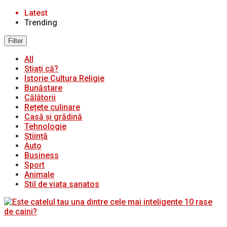
Latest
Trending
Filter
All
Știați că?
Istorie Cultura Religie
Bunăstare
Călătorii
Rețete culinare
Casă și grădină
Tehnologie
Știință
Auto
Business
Sport
Animale
Stil de viata sanatos