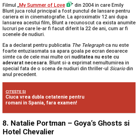
Filmul „
My Summer of Love
” din 2004 in care Emily
Blunt juca rolul principal a fost punctul de lansare pentru
cariera ei in cinematografie. La aproximativ 12 ani dupa
lansarea acestui film, Blunt a recunoscut ca exista anumite
lucruri pe care le-ar fi facut diferit la 22 de ani, cum ar fi
scenele de nudiuri.
Ea a declarat pentru publicatia
The Telegraph
ca nu este
foarte entuziasmata sa apara goala pe ecran deoarece
simte ca de cele mai multe ori
nuditatea nu este cu
adevarat necesara
. Blunt si-a exprimat nemultumirea in
special fata de o scena de nudiuri din thriller-ul
Sicario
din
anul precedent.
CITEȘTE ȘI
Ciuca vrea dubla cetatenie pentru
romani in Spania, fara examen!
8. Natalie Portman – Goya’s Ghosts si
Hotel Chevalier