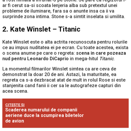
ar fi cerut sa-si scoata lenjeria alba sub pretextul unei
probleme de iluminare, fara sa o anunte insa ca ii va
surprinde zona intima. Stone s-a simtit inselata si umilita.
2. Kate Winslet – Titanic
Kate Winslet este o alta actrita recunoscuta pentru rolurile
ce au impus nuditatea ei pe ecran. Cu toate acestea, exista
o scena anume pe care o regreta:
scena in care pozeaza
nud pentru Leonardo DiCaprio
in mega-hitul
Titanic
.
La momentul filmarilor Winslet simtea ca are ceva de
demonstrat la doar 20 de ani. Astazi, la maturitate, ea
regreta ca s-a dezbracat atat de mult in rolul Rose si este
stanjenita cand fanii ii cer sa le autografeze capturi din
acea scena.
CITEȘTE ȘI
Scaderea numarului de companii
aeriene duce la scumpirea biletelor
de avion