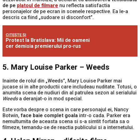
de pe
platoul de filmare
nu reflecta satisfactia
personajelor de pe ecran in scenele respective. Ea le-a
descris ca fiind „sudoare si disconfort”.
CITEȘTE ȘI
Protest la Bratislava: Mii de oameni
cer demisia premierului pro-rus
5. Mary Louise Parker – Weeds
Inainte de rolul din „Weeds”, Mary Louise Parker mai
jucase si in alte productii care includeau nuditate. Totusi, o
anumita scena de nudiuri din al patrulea sezon al serialului
Weeds
a deranjat-o in mod special.
Este vorba despre o scena in care personajul ei, Nancy
Botwin,
face baie complet goala
intr-o cada. Parker era
nemultumita de aceasta scena si s-a simtit fortata sa o
filmeze, temandu-se de reactia publicului si a internetului.