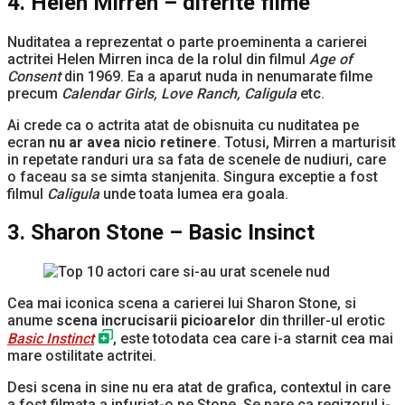
4. Helen Mirren – diferite filme
Nuditatea a reprezentat o parte proeminenta a carierei
actritei Helen Mirren inca de la rolul din filmul
Age of
Consent
din 1969. Ea a aparut nuda in nenumarate filme
precum
Calendar Girls, Love Ranch, Caligula
etc.
Ai crede ca o actrita atat de obisnuita cu nuditatea pe
ecran
nu ar avea nicio retinere
. Totusi, Mirren a marturisit
in repetate randuri ura sa fata de scenele de nudiuri, care
o faceau sa se simta stanjenita. Singura exceptie a fost
filmul
Caligula
unde toata lumea era goala.
3. Sharon Stone – Basic Insinct
Cea mai iconica scena a carierei lui Sharon Stone, si
anume
scena incrucisarii picioarelor
din thriller-ul erotic
Basic Instinct
, este totodata cea care i-a starnit cea mai
mare ostilitate actritei.
Desi scena in sine nu era atat de grafica, contextul in care
a fost filmata a infuriat-o pe Stone. Se pare ca regizorul i-