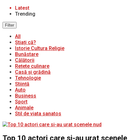
Latest
Trending
Filter
All
Știați că?
Istorie Cultura Religie
Bunăstare
Călătorii
Rețete culinare
Casă și grădină
Tehnologie
Știință
Auto
Business
Sport
Animale
Stil de viata sanatos
Top 10 actori care si-au urat scenele