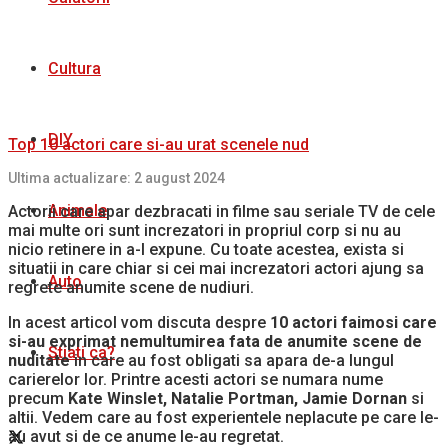
Cultura
DIY
Top 10 actori care si-au urat scenele nud
Ultima actualizare: 2 august 2024
Animale
Actorii care apar dezbracati in filme sau seriale TV de cele
mai multe ori sunt increzatori in propriul corp si nu au
nicio retinere in a-l expune. Cu toate acestea, exista si
situatii in care chiar si cei mai increzatori actori ajung sa
Auto
regrete anumite scene de nudiuri.
In acest articol vom discuta despre
10 actori faimosi care
si-au exprimat nemultumirea fata de anumite scene de
Stiati ca?
nuditate
in care au fost obligati sa apara de-a lungul
carierelor lor. Printre acesti actori se numara nume
precum
Kate Winslet, Natalie Portman, Jamie Dornan
si
altii. Vedem care au fost experientele neplacute pe care le-
au avut si de ce anume le-au regretat.