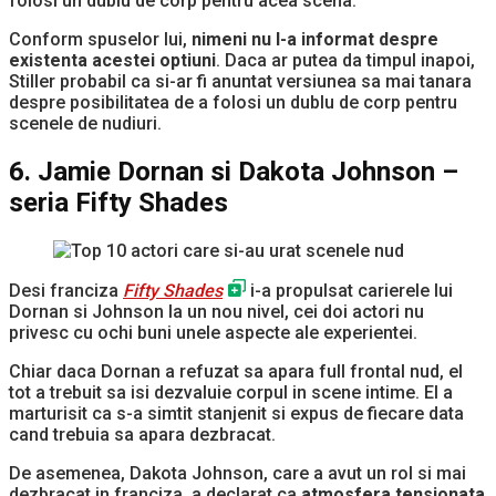
folosi un dublu de corp pentru acea scena.
Conform spuselor lui,
nimeni nu l-a informat despre
existenta acestei optiuni
. Daca ar putea da timpul inapoi,
Stiller probabil ca si-ar fi anuntat versiunea sa mai tanara
despre posibilitatea de a folosi un dublu de corp pentru
scenele de nudiuri.
6. Jamie Dornan si Dakota Johnson –
seria Fifty Shades
Desi franciza
Fifty Shades
i-a propulsat carierele lui
Dornan si Johnson la un nou nivel, cei doi actori nu
privesc cu ochi buni unele aspecte ale experientei.
Chiar daca Dornan a refuzat sa apara full frontal nud, el
tot a trebuit sa isi dezvaluie corpul in scene intime. El a
marturisit ca s-a simtit stanjenit si expus de fiecare data
cand trebuia sa apara dezbracat.
De asemenea, Dakota Johnson, care a avut un rol si mai
dezbracat in franciza, a declarat ca
atmosfera tensionata