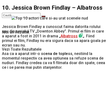
10. Jessica Brown Findlay – Albatross
Jessica Brown Findlay a cunoscut faima datorita rolului
sau din serialul TV „Downton Abbey”. Primul ei film in care
Nici un Rezultat
a aparut a fost in 2011 in drama „
Albatross
„. Fiind
primul ei film, Findlay nu era sigura daca sa apara goala pe
ecran sau nu.
Vezi Toate Rezultatele
Asa ca a aparut intr-o
scena de topless
, nestiind la
momentul respectiv ca avea optiunea sa refuze scena de
nudiuri. Findlay credea ca va fi filmata doar din spate, ceea
ce i se parea mai putin stanjenitor.