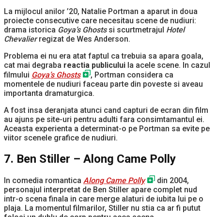
La mijlocul anilor ’20, Natalie Portman a aparut in doua
proiecte consecutive care necesitau scene de nudiuri:
drama istorica
Goya’s Ghosts
si scurtmetrajul
Hotel
Chevalier
regizat de Wes Anderson.
Problema ei nu era atat faptul ca trebuia sa apara goala,
cat mai degraba
reactia publicului
la acele scene. In cazul
filmului
Goya’s Ghosts
, Portman considera ca
momentele de nudiuri faceau parte din poveste si aveau
importanta dramaturgica.
A fost insa deranjata atunci cand capturi de ecran din film
au ajuns pe site-uri pentru adulti fara consimtamantul ei.
Aceasta experienta a determinat-o pe Portman sa evite pe
viitor scenele grafice de nudiuri.
7. Ben Stiller – Along Came Polly
In comedia romantica
Along Came Polly
din 2004,
personajul interpretat de Ben Stiller apare complet nud
intr-o scena finala in care merge alaturi de iubita lui pe o
plaja. La momentul filmarilor, Stiller nu stia ca ar fi putut