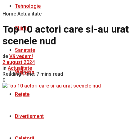
Tehnologie
Home
Actualitate
Top 10 actori care si-au urat
Stiinta
scenele nud
Sanatate
de
Vă vedem!
2 august 2024
in
Actualitate
Welness
Reading Time: 7 mins read
0
Rețete
Divertisment
Calatorii