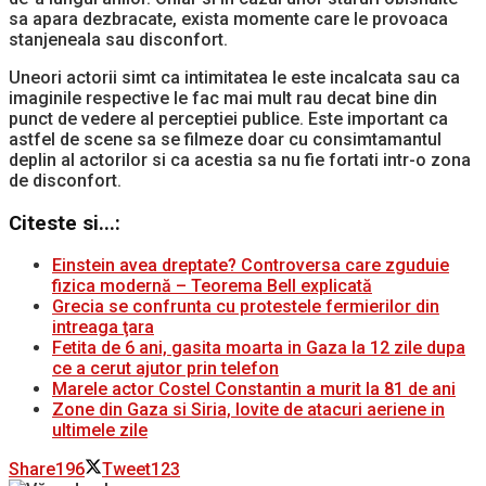
sa apara dezbracate, exista momente care le provoaca
stanjeneala sau disconfort.
Uneori actorii simt ca intimitatea le este incalcata sau ca
imaginile respective le fac mai mult rau decat bine din
punct de vedere al perceptiei publice. Este important ca
astfel de scene sa se filmeze doar cu consimtamantul
deplin al actorilor si ca acestia sa nu fie fortati intr-o zona
de disconfort.
Citeste si...:
Einstein avea dreptate? Controversa care zguduie
fizica modernă – Teorema Bell explicată
Grecia se confrunta cu protestele fermierilor din
intreaga ţara
Fetita de 6 ani, gasita moarta in Gaza la 12 zile dupa
ce a cerut ajutor prin telefon
Marele actor Costel Constantin a murit la 81 de ani
Zone din Gaza si Siria, lovite de atacuri aeriene in
ultimele zile
Share
196
Tweet
123