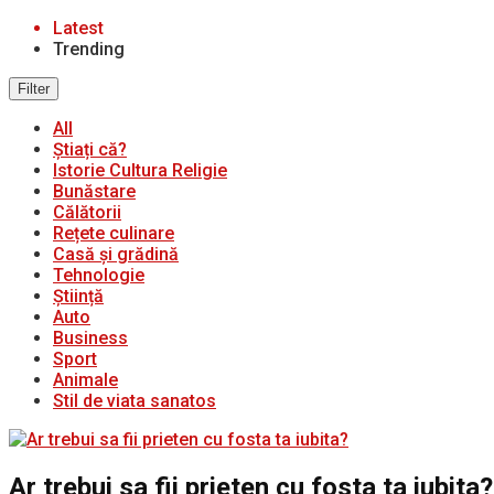
Latest
Trending
Filter
All
Știați că?
Istorie Cultura Religie
Bunăstare
Călătorii
Rețete culinare
Casă și grădină
Tehnologie
Știință
Auto
Business
Sport
Animale
Stil de viata sanatos
Ar trebui sa fii prieten cu fosta ta iubita?