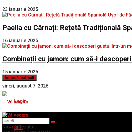
23 ianuarie 2025
Paella cu Cârnați: Rețetă Tradițională S
16 ianuarie 2025
Combinații cu jamon: cum să-i descoperi
15 ianuarie 2025
Încarcă mai mult
vineri, august 7, 2026
Login
Nici un Rezultat
Stiri