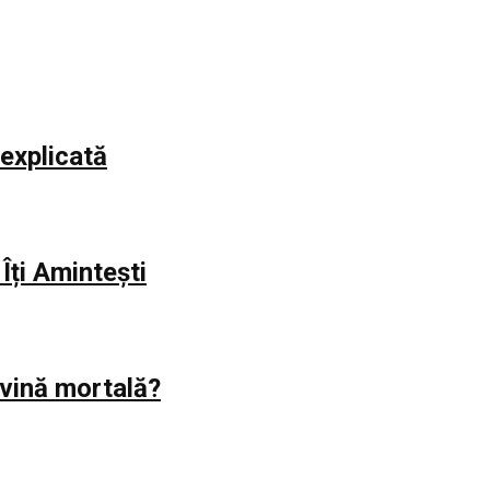
explicată
Îți Amintești
evină mortală?