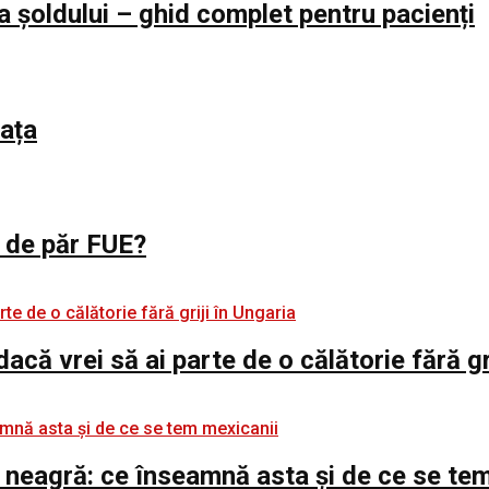
a șoldului – ghid complet pentru pacienți
iața
l de păr FUE?
 dacă vrei să ai parte de o călătorie fără gr
 neagră: ce înseamnă asta și de ce se te