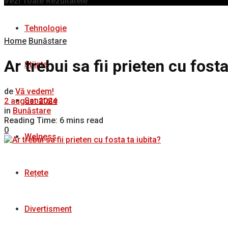
Vezi Toate Rezultatele
Tehnologie
Home
Bunăstare
Ar trebui sa fii prieten cu fosta
Stiinta
de
Vă vedem!
Sanatate
2 august 2024
in
Bunăstare
Reading Time: 6 mins read
0
Welness
Rețete
Divertisment