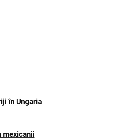
iji în Ungaria
m mexicanii