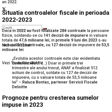
an 2022.
Situatia controalelor fiscale in perioada
2022-2023
Daca in
2022 au fost finalizate 284 controale
la persoane
fizice, soldandu-se cu
141 decizii de impunere
in valoare
totala de
47,6 milioane lei
, in
primele 9 luni din 2023
s-au
incheiat
512 controale, cu 127 decizii
de impunere de
53,5
Nici un Rezultat
milioane lei
.
„Evolutia acestor controale este clar evidentiata
Vezi Toate Rezultatele
de datele ANAF. (…) Doar in primele trei
trimestre ale anului trecut, ANAF a finalizat 512
actiuni de control, soldate cu 127 de decizii de
impunere, cu o valoare totala de 53,5 milioane
lei” –
Raluca Bontas, partener Servicii Fiscale
Deloitte
Prognoze pentru cresterea sumelor
impuse in 2023