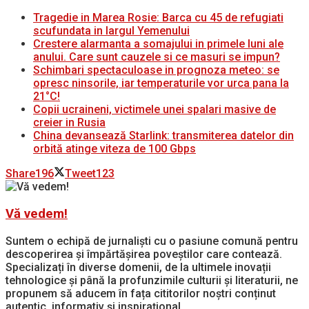
Tragedie in Marea Rosie: Barca cu 45 de refugiati
scufundata in largul Yemenului
Crestere alarmanta a somajului in primele luni ale
anului. Care sunt cauzele si ce masuri se impun?
Schimbari spectaculoase in prognoza meteo: se
opresc ninsorile, iar temperaturile vor urca pana la
21°C!
Copii ucraineni, victimele unei spalari masive de
creier in Rusia
China devansează Starlink: transmiterea datelor din
orbită atinge viteza de 100 Gbps
Share
196
Tweet
123
Vă vedem!
Suntem o echipă de jurnaliști cu o pasiune comună pentru
descoperirea și împărtășirea poveștilor care contează.
Specializați în diverse domenii, de la ultimele inovații
tehnologice și până la profunzimile culturii și literaturii, ne
propunem să aducem în fața cititorilor noștri conținut
autentic, informativ și inspirațional.