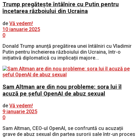
Trump pregătește întâlnire cu Putin pentru
încetarea războiului din Ucraina
de
Vă vedem!
10 ianuarie 2025
0
Donald Trump anunță pregătirea unei întâlniri cu Vladimir
Putin pentru încheierea războiului din Ucraina, într-o
inițiativă diplomatică cu implicații majore...
Sam Altman are din nou probleme: sora lui îl
acuză pe șeful OpenAI de abuz sexual
de
Vă vedem!
9 ianuarie 2025
0
Sam Altman, CEO-ul OpenAI, se confruntă cu acuzații
grave de abuz sexual din partea surorii sale într-un proces