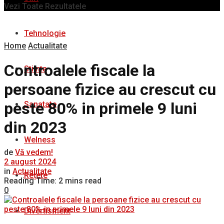
Vezi Toate Rezultatele
Tehnologie
Home
Actualitate
Controalele fiscale la
Stiinta
persoane fizice au crescut cu
peste 80% in primele 9 luni
Sanatate
din 2023
Welness
de
Vă vedem!
2 august 2024
in
Actualitate
Rețete
Reading Time: 2 mins read
0
Divertisment