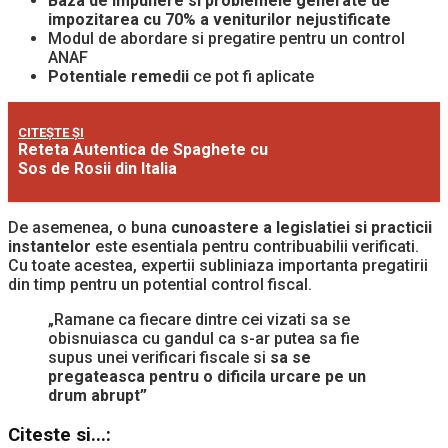
Baza de impunere si problemele generate de
impozitarea cu 70% a veniturilor nejustificate
Modul de abordare si pregatire pentru un control
ANAF
Potentiale remedii
ce pot fi aplicate
CITEȘTE ȘI
Reteta Autentica de Spaghete cu
Sos de Rosii din Italia
De asemenea, o buna
cunoastere a legislatiei si practicii
instantelor
este esentiala pentru contribuabilii verificati.
Cu toate acestea, expertii subliniaza importanta pregatirii
din timp pentru un potential control fiscal.
„Ramane ca fiecare dintre cei vizati sa se
obisnuiasca cu gandul ca s-ar putea sa fie
supus unei verificari fiscale si
sa se
pregateasca pentru o dificila urcare pe un
drum abrupt”
Citeste si...: