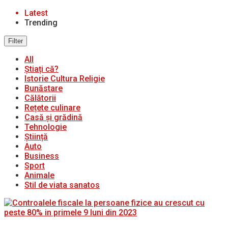
Latest
Trending
Filter
All
Știați că?
Istorie Cultura Religie
Bunăstare
Călătorii
Rețete culinare
Casă și grădină
Tehnologie
Știință
Auto
Business
Sport
Animale
Stil de viata sanatos