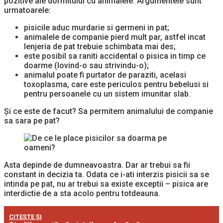
pozitive ale dormitului cu animalele. Argumentele sunt
urmatoarele:
pisicile aduc murdarie si germeni in pat;
animalele de companie pierd mult par, astfel incat
lenjeria de pat trebuie schimbata mai des;
este posibil sa raniti accidental o pisica in timp ce
doarme (lovind-o sau strivindu-o);
animalul poate fi purtator de paraziti, acelasi
toxoplasma, care este periculos pentru bebelusi si
pentru persoanele cu un sistem imunitar slab.
Și ce este de facut? Sa permitem animalului de companie
sa sara pe pat?
Asta depinde de dumneavoastra. Dar ar trebui sa fii
constant in decizia ta. Odata ce i-ati interzis pisicii sa se
intinda pe pat, nu ar trebui sa existe exceptii – pisica are
interdictie de a sta acolo pentru totdeauna.
CITEȘTE ȘI