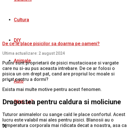
Cultura
DIY
De ce le place pisicilor sa doarma pe oameni?
Ultima actualizare: 2 august 2024
Animale
Putini sunt proprietarii de pisici mustacioase si vargate
care nu si-au pus aceasta intrebare. De ce ar folosi o
pisica un om drept pat, cand are propriul loc moale si
privat pentru a dormi?
Auto
Exista mai multe motive pentru acest fenomen.
Dragostea pentru caldura si moliciune
Stiati ca?
Tuturor animalelor cu sange cald le place confortul. Acest
lucru este valabil mai ales pentru pisici. Blanosii au o
temperatura corporala mai ridicata decat a noastra, asa ca