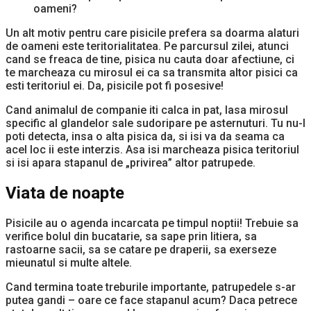
Un alt motiv pentru care pisicile prefera sa doarma alaturi
de oameni este teritorialitatea. Pe parcursul zilei, atunci
cand se freaca de tine, pisica nu cauta doar afectiune, ci
te marcheaza cu mirosul ei ca sa transmita altor pisici ca
esti teritoriul ei. Da, pisicile pot fi posesive!
Cand animalul de companie iti calca in pat, lasa mirosul
specific al glandelor sale sudoripare pe asternuturi. Tu nu-l
poti detecta, insa o alta pisica da, si isi va da seama ca
acel loc ii este interzis. Asa isi marcheaza pisica teritoriul
si isi apara stapanul de „privirea” altor patrupede.
Viata de noapte
Pisicile au o agenda incarcata pe timpul noptii! Trebuie sa
verifice bolul din bucatarie, sa sape prin litiera, sa
rastoarne sacii, sa se catare pe draperii, sa exerseze
mieunatul si multe altele.
Cand termina toate treburile importante, patrupedele s-ar
putea gandi – oare ce face stapanul acum? Daca petrece