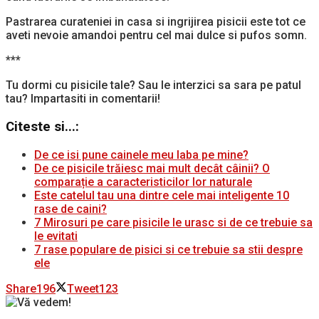
Pastrarea curateniei in casa si ingrijirea pisicii este tot ce
aveti nevoie amandoi pentru cel mai dulce si pufos somn.
***
Tu dormi cu pisicile tale? Sau le interzici sa sara pe patul
tau? Impartasiti in comentarii!
Citeste si...:
De ce isi pune cainele meu laba pe mine?
De ce pisicile trăiesc mai mult decât câinii? O
comparație a caracteristicilor lor naturale
Este catelul tau una dintre cele mai inteligente 10
rase de caini?
7 Mirosuri pe care pisicile le urasc si de ce trebuie sa
le evitati
7 rase populare de pisici si ce trebuie sa stii despre
ele
Share
196
Tweet
123