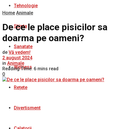
Tehnologie
Home
Animale
De ce le place pisicilor sa
Stiinta
doarma pe oameni?
Sanatate
de
Vă vedem!
2 august 2024
in
Animale
Welness
Reading Time: 6 mins read
0
Rețete
Divertisment
Calatorii