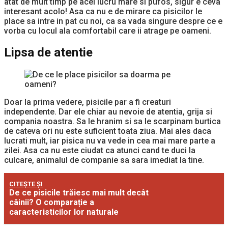
atat de mult timp pe acel lucru mare si pufos, sigur e ceva
interesant acolo! Asa ca nu e de mirare ca pisicilor le
place sa intre in pat cu noi, ca sa vada singure despre ce e
vorba cu locul ala comfortabil care ii atrage pe oameni.
Lipsa de atentie
Doar la prima vedere, pisicile par a fi creaturi
independente. Dar ele chiar au nevoie de atentia, grija si
compania noastra. Sa le hranim si sa le scarpinam burtica
de cateva ori nu este suficient toata ziua. Mai ales daca
lucrati mult, iar pisica nu va vede in cea mai mare parte a
zilei. Asa ca nu este ciudat ca atunci cand te duci la
culcare, animalul de companie sa sara imediat la tine.
CITEȘTE ȘI
De ce pisicile trăiesc mai mult decât
câinii? O comparație a
caracteristicilor lor naturale