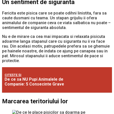
Un sentiment de siguranta
Fericita este pisica care se poate odihni linistita, fara sa
caute dusmani cu teama. Un stapan grijuliu ii ofera
animalului de companie ceva ce viata salbatica nu poate –
sentimentul de siguranta absoluta.
Nu e de mirare ca cea mai impacata si relaxata pisicuta
adoarme langa stapanul care cu siguranta nu ii va face
rau. Din acelasi motiv, patrupedele prefera sa se ghemuie
pe hainele noastre, de indata ce ajung pe canapea sau in
pat. Mirosul stapanului ii aduce sentimentul de pace si
protectie.
CITEȘTE ȘI
De ce sa NU Pupi Animalele de
Companie: 5 Consecinte Grave
Marcarea teritoriului lor