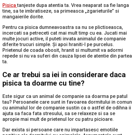
Pisica
tanjeste dupa atentia ta. Vrea neaparat sa fie langa
tine, sa te imbratiseze, sa primeasca „zgarieturile” si
mangaierile dorite.
Pentru ca pisica dumneavoastra sa nu se plictiseasca,
incercati sa petreceti cat mai mult timp cu ea. Jucati mai
multe jocuri active, il puteti invata animalul de companie
diferite trucuri simple. Și apoi hraniti-l pe purcelus.
Prietenul de coada obosit, hranit si multumit va adormi
repede si nu va suferi din cauza lipsei de atentie din partea
ta.
Ce ar trebui sa iei in considerare daca
pisica ta doarme cu tine?
Este sigur ca un animal de companie sa doarma pe patul
tau? Persoanele care sunt in favoarea dormitului in comun
cu animalul lor de companie sustin ca o astfel de odihna ii
ajuta sa faca fata stresului, sa se relaxeze si sa se
apropie mai mult de prietenul lor cu patru picioare.
Dar exista si persoane care nu impartasesc emotiile