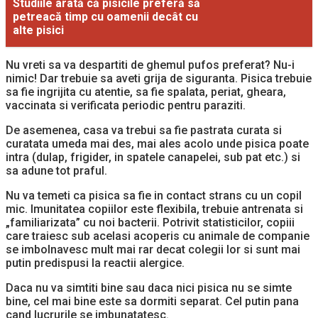
Studiile arată că pisicile preferă să
petreacă timp cu oamenii decât cu
alte pisici
Nu vreti sa va despartiti de ghemul pufos preferat? Nu-i
nimic! Dar trebuie sa aveti grija de siguranta. Pisica trebuie
sa fie ingrijita cu atentie, sa fie spalata, periat, gheara,
vaccinata si verificata periodic pentru paraziti.
De asemenea, casa va trebui sa fie pastrata curata si
curatata umeda mai des, mai ales acolo unde pisica poate
intra (dulap, frigider, in spatele canapelei, sub pat etc.) si
sa adune tot praful.
Nu va temeti ca pisica sa fie in contact strans cu un copil
mic. Imunitatea copiilor este flexibila, trebuie antrenata si
„familiarizata” cu noi bacterii. Potrivit statisticilor, copiii
care traiesc sub acelasi acoperis cu animale de companie
se imbolnavesc mult mai rar decat colegii lor si sunt mai
putin predispusi la reactii alergice.
Daca nu va simtiti bine sau daca nici pisica nu se simte
bine, cel mai bine este sa dormiti separat. Cel putin pana
cand lucrurile se imbunatatesc.