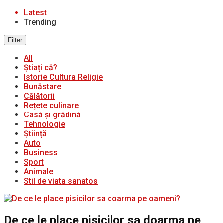
Latest
Trending
Filter
All
Știați că?
Istorie Cultura Religie
Bunăstare
Călătorii
Rețete culinare
Casă și grădină
Tehnologie
Știință
Auto
Business
Sport
Animale
Stil de viata sanatos
De ce le place pisicilor sa doarma pe