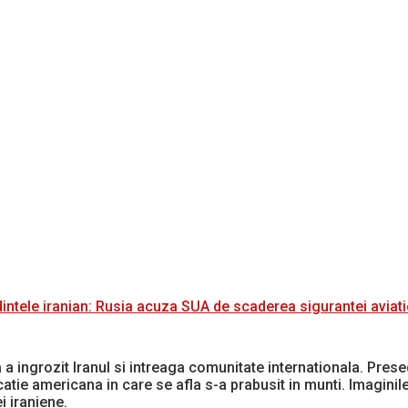
dintele iranian: Rusia acuza SUA de scaderea sigurantei aviati
a ingrozit Iranul si intreaga comunitate internationala. Presedi
icatie americana in care se afla s-a prabusit in munti. Imaginil
i iraniene.