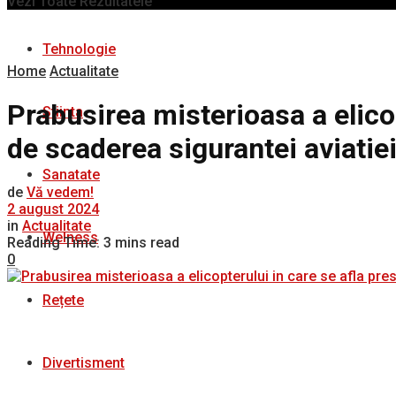
Vezi Toate Rezultatele
Tehnologie
Home
Actualitate
Prabusirea misterioasa a elico
Stiinta
de scaderea sigurantei aviatie
Sanatate
de
Vă vedem!
2 august 2024
in
Actualitate
Welness
Reading Time: 3 mins read
0
Rețete
Divertisment