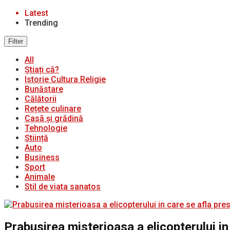
Latest
Trending
Filter
All
Știați că?
Istorie Cultura Religie
Bunăstare
Călătorii
Rețete culinare
Casă și grădină
Tehnologie
Știință
Auto
Business
Sport
Animale
Stil de viata sanatos
Prabusirea misterioasa a elicopterului in