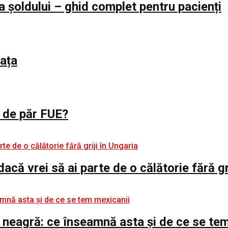
a șoldului – ghid complet pentru pacienți
iața
l de păr FUE?
 dacă vrei să ai parte de o călătorie fără gr
 neagră: ce înseamnă asta și de ce se te