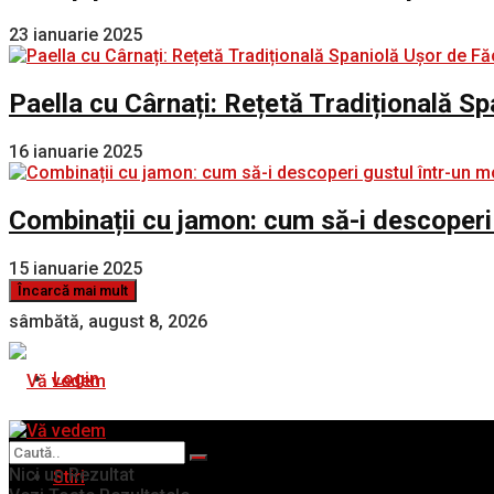
23 ianuarie 2025
Paella cu Cârnați: Rețetă Tradițională S
16 ianuarie 2025
Combinații cu jamon: cum să-i descoperi
15 ianuarie 2025
Încarcă mai mult
sâmbătă, august 8, 2026
Login
Nici un Rezultat
Stiri