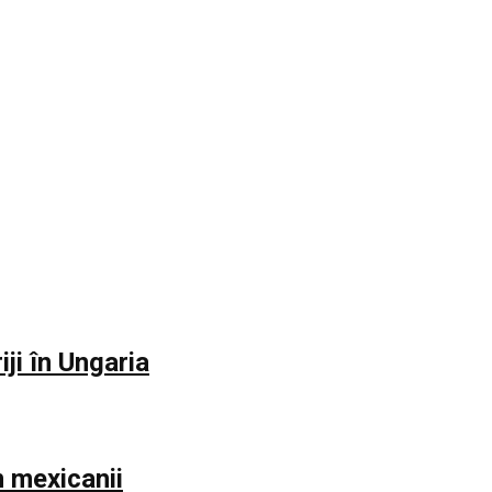
iji în Ungaria
m mexicanii