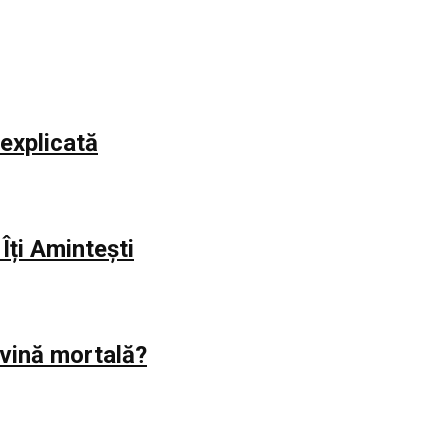
explicată
Îți Amintești
evină mortală?