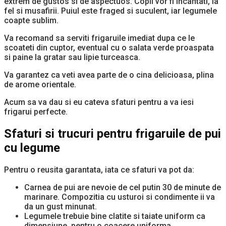
extrem de gustos si de aspectuos. Copii vor fi incantati, la
fel si musafirii. Puiul este fraged si suculent, iar legumele
coapte sublim.
Va recomand sa serviti frigaruile imediat dupa ce le
scoateti din cuptor, eventual cu o salata verde proaspata
si paine la gratar sau lipie turceasca.
Va garantez ca veti avea parte de o cina delicioasa, plina
de arome orientale.
Acum sa va dau si eu cateva sfaturi pentru a va iesi
frigarui perfecte.
Sfaturi si trucuri pentru frigaruile de pui
cu legume
Pentru o reusita garantata, iata ce sfaturi va pot da:
Carnea de pui are nevoie de cel putin 30 de minute de
marinare. Compozitia cu usturoi si condimente ii va
da un gust minunat.
Legumele trebuie bine clatite si taiate uniform ca
dimensiune, pentru o coacere uniforma.