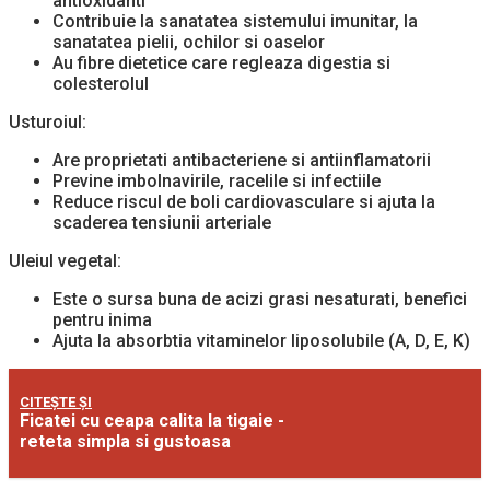
antioxidanti
Contribuie la sanatatea sistemului imunitar, la
sanatatea pielii, ochilor si oaselor
Au fibre dietetice care regleaza digestia si
colesterolul
Usturoiul:
Are proprietati antibacteriene si antiinflamatorii
Previne imbolnavirile, racelile si infectiile
Reduce riscul de boli cardiovasculare si ajuta la
scaderea tensiunii arteriale
Uleiul vegetal:
Este o sursa buna de acizi grasi nesaturati, benefici
pentru inima
Ajuta la absorbtia vitaminelor liposolubile (A, D, E, K)
CITEȘTE ȘI
Ficatei cu ceapa calita la tigaie -
reteta simpla si gustoasa