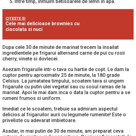
Intre timp, inmuim betisoarele de lemn in apa.
CITEȘTE ȘI
Cele mai delicioase brownies cu
ciocolata si nuci
Dupa cele 30 de minute de marinat trecem la insailat
ingredientele pe frigarui alternand carne de pui cu rosii
cherry, vinete si dovlecei.
Asezam frigaruile intr-o tava cu hartie de copt. Le dam la
cuptor pentru aproximativ 25 de minute, la 180 grade
Celsius. La jumatatea timpului, scoatem tava si ungem
frigaruile cu putin ulei vegetal sau cu sosul ramas de la
marinat. Apoi le mai dam inca o data la cuptor pentru a se
rumeni frumos si uniform.
Imediat ce le scoatem, trebuie sa admiram aspectul
delicios al frigaruilor aurii cu legumele rumenite! Este o
priveliste cu adevarat imbietoare.
Asadar, in mai putin de 30 de minute, am preparat ceva