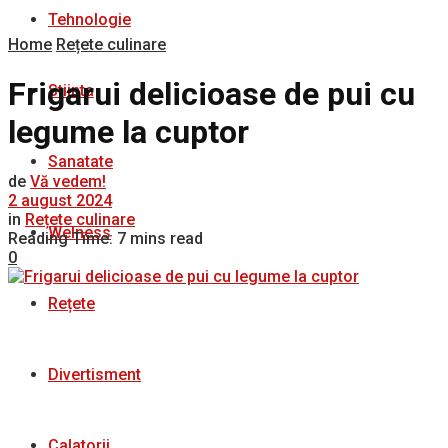
Tehnologie
Home
Rețete culinare
Frigarui delicioase de pui cu
Stiinta
legume la cuptor
Sanatate
de
Vă vedem!
2 august 2024
in
Rețete culinare
Welness
Reading Time: 7 mins read
0
Rețete
Divertisment
Calatorii