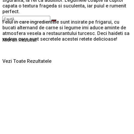
siguranta, la fel ca adultilor. Legumele coapte la cuptor
capata o textura frageda si suculenta, iar puiul e rumenit
perfect.
Felul in care ingredientele sunt insirate pe frigarui, cu
bucati alternand de carne si legume imi aduce aminte de
atmosfera vesela a restaurantului turcesc. Deci haideti sa
vedem care sunt secretele acestei retete delicioase!
Nici un Rezultat
Vezi Toate Rezultatele