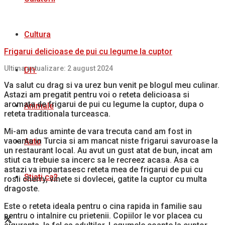
Cultura
Frigarui delicioase de pui cu legume la cuptor
Ultima actualizare: 2 august 2024
DIY
Va salut cu drag si va urez bun venit pe blogul meu culinar.
Astazi am pregatit pentru voi o reteta delicioasa si
aromata de frigarui de pui cu legume la cuptor, dupa o
Animale
reteta traditionala turceasca.
Mi-am adus aminte de vara trecuta cand am fost in
vacanta in Turcia si am mancat niste frigarui savuroase la
Auto
un restaurant local. Au avut un gust atat de bun, incat am
stiut ca trebuie sa incerc sa le recreez acasa. Asa ca
astazi va impartasesc reteta mea de frigarui de pui cu
Stiati ca?
rosii cherry, vinete si dovlecei, gatite la cuptor cu multa
dragoste.
Este o reteta ideala pentru o cina rapida in familie sau
pentru o intalnire cu prietenii. Copiilor le vor placea cu