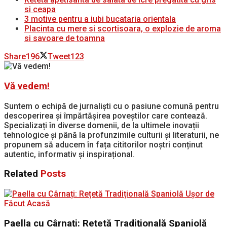
si ceapa
3 motive pentru a iubi bucataria orientala
Placinta cu mere si scortisoara, o explozie de aroma
si savoare de toamna
Share
196
Tweet
123
Vă vedem!
Suntem o echipă de jurnaliști cu o pasiune comună pentru
descoperirea și împărtășirea poveștilor care contează.
Specializați în diverse domenii, de la ultimele inovații
tehnologice și până la profunzimile culturii și literaturii, ne
propunem să aducem în fața cititorilor noștri conținut
autentic, informativ și inspirațional.
Related
Posts
Paella cu Cârnați: Rețetă Tradițională Spaniolă