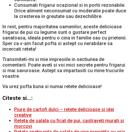
Consumati frigarui ocazional si in portii rezonabile.
Orice aliment neconsumat cu moderatie poate duce
la cresterea in greutate sau dezechilibre.
In rest, pentru majoritatea oamenilor, aceste delicioase
frigarui de pui cu legume sunt o gustare perfect
sanatoasa, ideala pentru o cina in familie sau cu prietenii.
Sper ca v-am facut pofta si astept cu nerabdare sa
incercati reteta!
Transmiteti-mi si mie impresiile in sectiunea de
comentarii. Poate aveti si voi mici secrete pentru frigarui
si mai savuroase. Astept sa impartasiti cu mine trucurile
voastre.
Va urez pofta buna si numai retete delicioase!
Citeste si...:
Piure de cartofi dulci – retete delicioase si idei
creative
Reteta de salata cu ficat de pui, castraveti murati si
morcovi
Reteta apetisanta de salata de icre pregatita cu gris