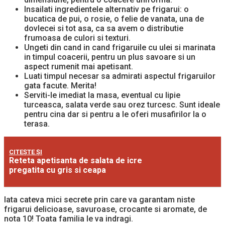
Insailati ingredientele alternativ pe frigarui: o
bucatica de pui, o rosie, o felie de vanata, una de
dovlecei si tot asa, ca sa avem o distributie
frumoasa de culori si texturi.
Ungeti din cand in cand frigaruile cu ulei si marinata
in timpul coacerii, pentru un plus savoare si un
aspect rumenit mai apetisant.
Luati timpul necesar sa admirati aspectul frigaruilor
gata facute. Merita!
Serviti-le imediat la masa, eventual cu lipie
turceasca, salata verde sau orez turcesc. Sunt ideale
pentru cina dar si pentru a le oferi musafirilor la o
terasa.
CITEȘTE ȘI
Reteta apetisanta de salata de icre
pregatita cu gris si ceapa
Iata cateva mici secrete prin care va garantam niste
frigarui delicioase, savuroase, crocante si aromate, de
nota 10! Toata familia le va indragi.