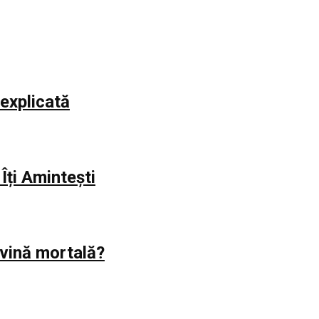
explicată
Îți Amintești
evină mortală?