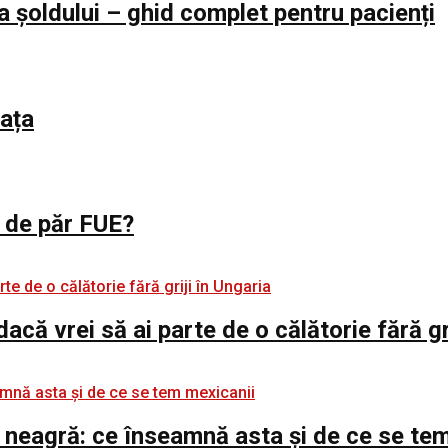
a șoldului – ghid complet pentru pacienți
iața
l de păr FUE?
 dacă vrei să ai parte de o călătorie fără gr
 neagră: ce înseamnă asta și de ce se te