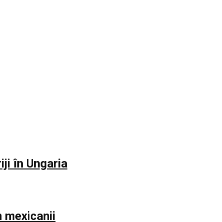
iji în Ungaria
m mexicanii