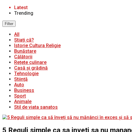
Latest
Trending
Filter
All
Știați că?
Istorie Cultura Religie
Bunăstare
Călătorii
Rețete culinare
Casă și grădină
Tehnologie
Știință
Auto
Business
Sport
Animale
Stil de viata sanatos
5 Reguli simple ca sa inveti sa nu mananc