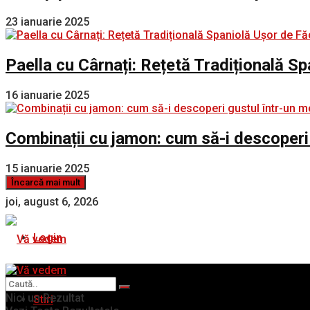
23 ianuarie 2025
Paella cu Cârnați: Rețetă Tradițională S
16 ianuarie 2025
Combinații cu jamon: cum să-i descoperi
15 ianuarie 2025
Încarcă mai mult
joi, august 6, 2026
Login
Nici un Rezultat
Stiri