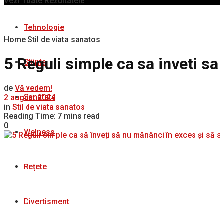
Vezi Toate Rezultatele
Tehnologie
Home
Stil de viata sanatos
5 Reguli simple ca sa inveti sa
Stiinta
de
Vă vedem!
Sanatate
2 august 2024
in
Stil de viata sanatos
Reading Time: 7 mins read
0
Welness
Rețete
Divertisment