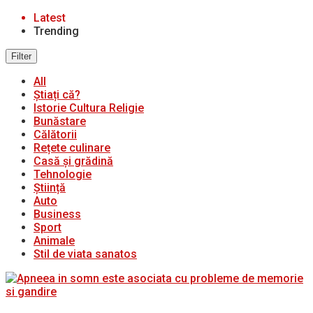
Latest
Trending
Filter
All
Știați că?
Istorie Cultura Religie
Bunăstare
Călătorii
Rețete culinare
Casă și grădină
Tehnologie
Știință
Auto
Business
Sport
Animale
Stil de viata sanatos