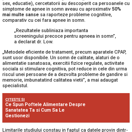
sex, educatie), cercetatorii au descoperit ca persoanele cu
simptome de apnee in somn aveau cu aproximativ
50%
mai multe sanse
sa raporteze probleme cognitive,
comparativ cu cei fara apnee in somn.
„Rezultatele subliniaza importanta
screeningului precoce pentru apneea in somn”,
a declarat dr. Low.
„Metodele eficiente de tratament, precum aparatele CPAP,
sunt usor disponibile. Un somn de calitate, alaturi de o
alimentatie sanatoasa, exercitii fizice regulate, activitate
sociala si stimulare cognitiva, pot reduce in cele din urma
riscul unei persoane de a dezvolta probleme de gandire si
memorie, imbunatatind calitatea vietii”, a mai adaugat
specialistul.
CITEȘTE ȘI
Ce Spun Poftele Alimentare Despre
Sanatatea Ta si Cum Sa Le
Gestionezi
Limitarile studiului constau in faptul ca datele provin dintr-