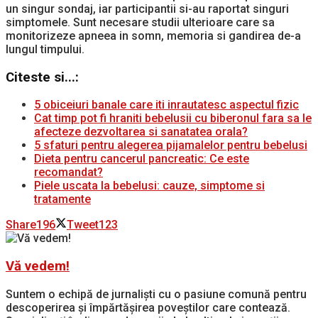
un singur sondaj, iar participantii si-au raportat singuri
simptomele. Sunt necesare studii ulterioare care sa
monitorizeze apneea in somn, memoria si gandirea de-a
lungul timpului.
Citeste si...:
5 obiceiuri banale care iti inrautatesc aspectul fizic
Cat timp pot fi hraniti bebelusii cu biberonul fara sa le
afecteze dezvoltarea si sanatatea orala?
5 sfaturi pentru alegerea pijamalelor pentru bebelusi
Dieta pentru cancerul pancreatic: Ce este
recomandat?
Piele uscata la bebelusi: cauze, simptome si
tratamente
Share
196
Tweet
123
Vă vedem!
Suntem o echipă de jurnaliști cu o pasiune comună pentru
descoperirea și împărtășirea poveștilor care contează.