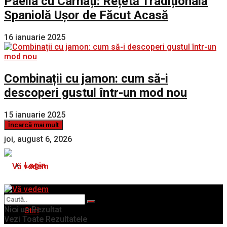
Paella cu Cârnați: Rețetă Tradițională
Spaniolă Ușor de Făcut Acasă
16 ianuarie 2025
Combinații cu jamon: cum să-i
descoperi gustul într-un mod nou
15 ianuarie 2025
Încarcă mai mult
joi, august 6, 2026
Login
Nici un Rezultat
Stiri
Vezi Toate Rezultatele