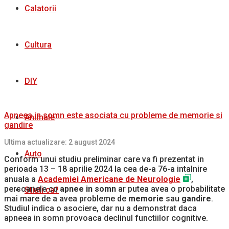
Calatorii
Cultura
DIY
Apneea in somn este asociata cu probleme de memorie si
Animale
gandire
Ultima actualizare: 2 august 2024
Auto
Conform unui studiu preliminar care va fi prezentat in
perioada 13 – 18 aprilie 2024 la cea de-a 76-a intalnire
anuala a
Academiei Americane de Neurologie
,
persoanele cu
apnee in somn
ar putea avea o probabilitate
Stiati ca?
mai mare de a avea probleme de
memorie
sau
gandire
.
Studiul indica o asociere, dar nu a demonstrat daca
apneea in somn provoaca declinul functiilor cognitive.