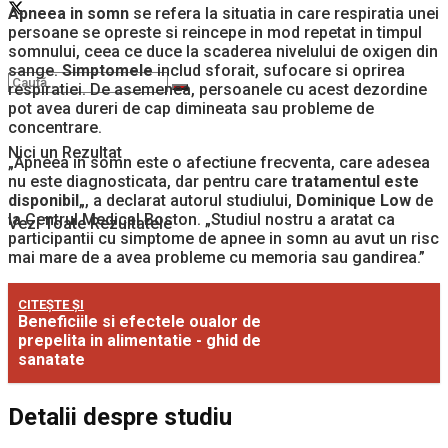
Apneea in somn
se refera la situatia in care respiratia unei
persoane se opreste si reincepe in mod repetat in timpul
somnului, ceea ce duce la scaderea nivelului de oxigen din
sange.
Simptomele
includ sforait, sufocare si oprirea
respiratiei. De asemenea, persoanele cu acest dezordine
pot avea dureri de cap dimineata sau probleme de
concentrare.
Nici un Rezultat
„Apneea in somn este o afectiune frecventa, care adesea
nu este diagnosticata, dar pentru care
tratamentul este
disponibil
„, a declarat autorul studiului,
Dominique Low
de
la Centrul Medical Boston. „Studiul nostru a aratat ca
Vezi Toate Rezultatele
participantii cu simptome de apnee in somn au avut un risc
mai mare de a avea probleme cu memoria sau gandirea.”
CITEȘTE ȘI
Beneficiile si efectele oualor de
prepelita in alimentatie - ghid de
sanatate
Detalii despre studiu