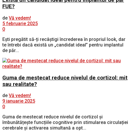
Există un candidat ideal pentru implantul de păr
FUE?
de
Vă vedem!
5 februarie 2025
0
Ești pregătit să-ți recâștigi încrederea în propriul look, dar
te întrebi dacă există un „candidat ideal” pentru implantul
de păr...
Guma de mestecat reduce nivelul de cortizol: mit
sau realitate?
de
Vă vedem!
9 ianuarie 2025
0
Guma de mestecat reduce nivelul de cortizol și
îmbunătățește funcțiile cognitive prin stimularea circulației
cerebrale și activarea simultană a opt...