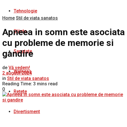
Tehnologie
Home
Stil de viata sanatos
Apneea in somn este asociata
Stiinta
cu probleme de memorie si
gandire
Sanatate
de
Vă vedem!
Welness
2 august 2024
in
Stil de viata sanatos
Reading Time: 3 mins read
0
Rețete
Divertisment