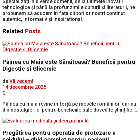
Specializați în diverse domenii, de la ultimele inovații
tehnologice și până la profunzimile culturii și literaturii, ne
propunem să aducem în fața cititorilor noștri conținut
autentic, informativ și inspirațional.
Related
Posts
Pâinea cu Maia este Sănătoasă? Beneficii pentru
Digestie și Glicemie
de
Vă vedem!
14 decembrie 2025
0
Pâinea cu maia revine în forță pe mesele românilor, dar nu
din nostalgie - ci pentru beneficiile sale dovedite științific....
Pregătirea pentru operația de protezare a
șoldului – ghid complet pentru pacienți