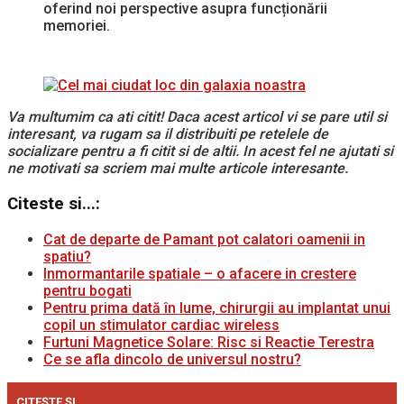
oferind noi perspective asupra funcționării
memoriei.
Va multumim ca ati citit! Daca acest articol vi se pare util si
interesant, va rugam sa il distribuiti pe retelele de
socializare pentru a fi citit si de altii. In acest fel ne ajutati si
ne motivati sa scriem mai multe articole interesante.
Citeste si...:
Cat de departe de Pamant pot calatori oamenii in
spatiu?
Inmormantarile spatiale – o afacere in crestere
pentru bogati
Pentru prima dată în lume, chirurgii au implantat unui
copil un stimulator cardiac wireless
Furtuni Magnetice Solare: Risc si Reactie Terestra
Ce se afla dincolo de universul nostru?
CITEȘTE ȘI