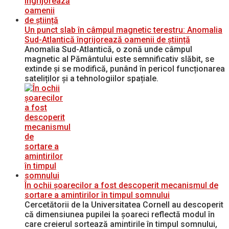
Un punct slab în câmpul magnetic terestru: Anomalia
Sud-Atlantică îngrijorează oamenii de știință
Anomalia Sud-Atlantică, o zonă unde câmpul
magnetic al Pământului este semnificativ slăbit, se
extinde și se modifică, punând în pericol funcționarea
sateliților și a tehnologiilor spațiale.
În ochii șoarecilor a fost descoperit mecanismul de
sortare a amintirilor în timpul somnului
Cercetătorii de la Universitatea Cornell au descoperit
că dimensiunea pupilei la șoareci reflectă modul în
care creierul sortează amintirile în timpul somnului,