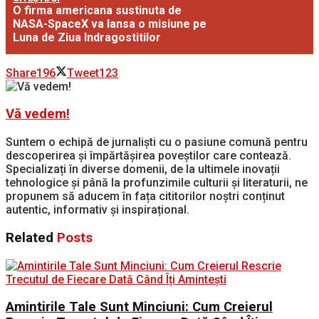
O firma americana sustinuta de
NASA-SpaceX va lansa o misiune pe
Luna de Ziua Indragostitilor
Share
196
Tweet
123
Vă vedem!
Suntem o echipă de jurnaliști cu o pasiune comună pentru
descoperirea și împărtășirea poveștilor care contează.
Specializați în diverse domenii, de la ultimele inovații
tehnologice și până la profunzimile culturii și literaturii, ne
propunem să aducem în fața cititorilor noștri conținut
autentic, informativ și inspirațional.
Related
Posts
Amintirile Tale Sunt Minciuni: Cum Creierul