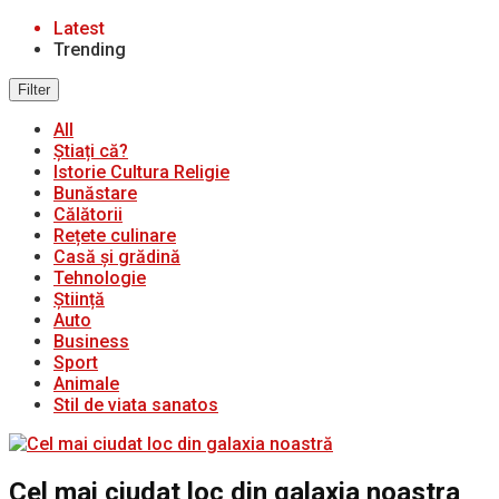
Latest
Trending
Filter
All
Știați că?
Istorie Cultura Religie
Bunăstare
Călătorii
Rețete culinare
Casă și grădină
Tehnologie
Știință
Auto
Business
Sport
Animale
Stil de viata sanatos
Cel mai ciudat loc din galaxia noastra