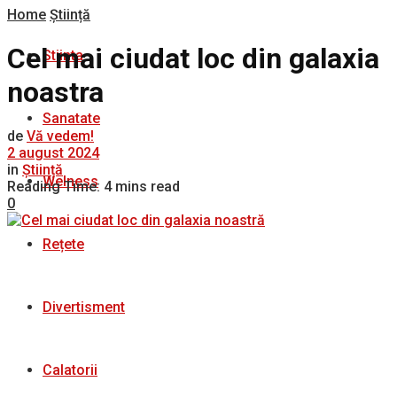
Home
Știință
Cel mai ciudat loc din galaxia
Stiinta
noastra
Sanatate
de
Vă vedem!
2 august 2024
in
Știință
Welness
Reading Time: 4 mins read
0
Rețete
Divertisment
Calatorii