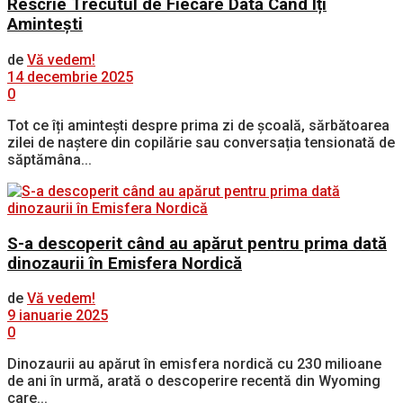
Rescrie Trecutul de Fiecare Dată Când Îți
Amintești
de
Vă vedem!
14 decembrie 2025
0
Tot ce îți amintești despre prima zi de școală, sărbătoarea
zilei de naștere din copilărie sau conversația tensionată de
săptămâna...
S-a descoperit când au apărut pentru prima dată
dinozaurii în Emisfera Nordică
de
Vă vedem!
9 ianuarie 2025
0
Dinozaurii au apărut în emisfera nordică cu 230 milioane
de ani în urmă, arată o descoperire recentă din Wyoming
care...