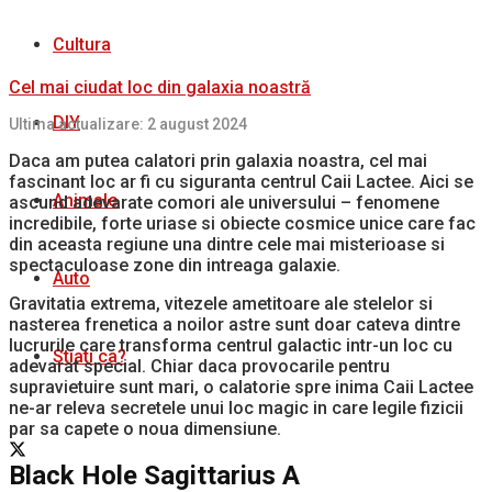
Cultura
Cel mai ciudat loc din galaxia noastră
DIY
Ultima actualizare: 2 august 2024
Daca am putea calatori prin galaxia noastra, cel mai
fascinant loc ar fi cu siguranta centrul Caii Lactee. Aici se
Animale
ascund adevarate comori ale universului – fenomene
incredibile, forte uriase si obiecte cosmice unice care fac
din aceasta regiune una dintre cele mai misterioase si
spectaculoase zone din intreaga galaxie.
Auto
Gravitatia extrema, vitezele ametitoare ale stelelor si
nasterea frenetica a noilor astre sunt doar cateva dintre
lucrurile care transforma centrul galactic intr-un loc cu
Stiati ca?
adevarat special. Chiar daca provocarile pentru
supravietuire sunt mari, o calatorie spre inima Caii Lactee
ne-ar releva secretele unui loc magic in care legile fizicii
par sa capete o noua dimensiune.
Black Hole Sagittarius A