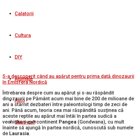
Calatorii
Cultura
DIY
S-a descoperit când au apărut pentru prima dată dinozaurii
Animale
în Emisfera Nordică
Întrebarea despre cum au apărut și s-au răspândit
dinozaurii pe Pământ acum mai bine de 200 de milioane de
Auto
ani a stârnit dezbateri între paleontologi timp de zeci de
ani. Până acum, teoria cea mai răspândită susținea că
aceste reptile au apărut mai întâi în partea sudică a
vechiului supercontinent
Pangea
(Gondwana), cu mult
Stiati ca?
înainte să ajungă în partea nordică, cunoscută sub numele
de
Laurasia
.