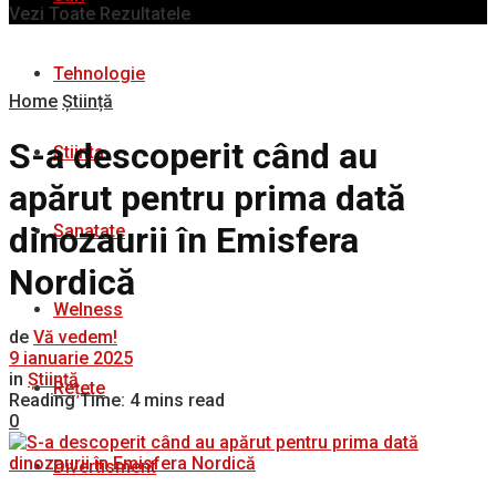
Vezi Toate Rezultatele
Tehnologie
Home
Știință
S-a descoperit când au
Stiinta
apărut pentru prima dată
dinozaurii în Emisfera
Sanatate
Nordică
Welness
de
Vă vedem!
9 ianuarie 2025
in
Știință
Rețete
Reading Time: 4 mins read
0
Divertisment