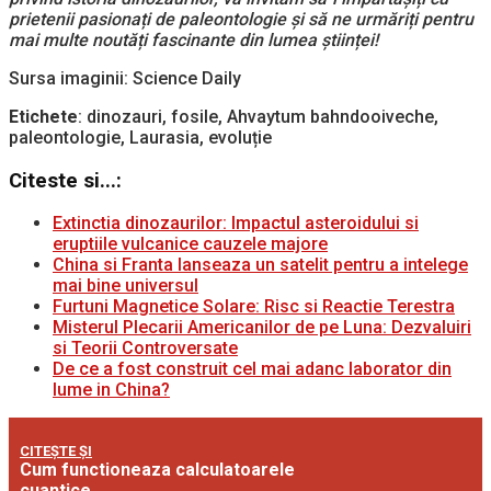
prietenii pasionați de paleontologie și să ne urmăriți pentru
mai multe noutăți fascinante din lumea științei!
Sursa imaginii: Science Daily
Etichete
: dinozauri, fosile, Ahvaytum bahndooiveche,
paleontologie, Laurasia, evoluție
Citeste si...:
Extinctia dinozaurilor: Impactul asteroidului si
eruptiile vulcanice cauzele majore
China si Franta lanseaza un satelit pentru a intelege
mai bine universul
Furtuni Magnetice Solare: Risc si Reactie Terestra
Misterul Plecarii Americanilor de pe Luna: Dezvaluiri
si Teorii Controversate
De ce a fost construit cel mai adanc laborator din
lume in China?
CITEȘTE ȘI
Cum functioneaza calculatoarele
cuantice