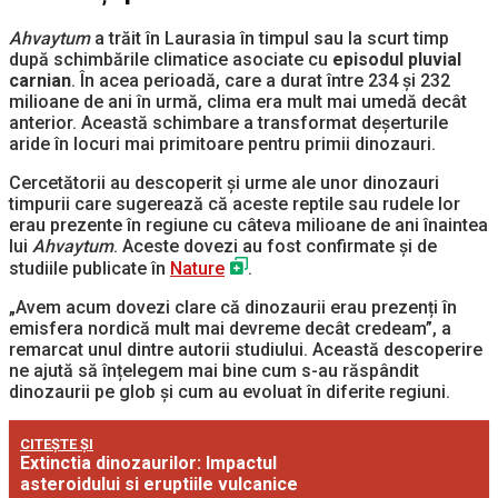
Ahvaytum
a trăit în Laurasia în timpul sau la scurt timp
după schimbările climatice asociate cu
episodul pluvial
carnian
. În acea perioadă, care a durat între 234 și 232
milioane de ani în urmă, clima era mult mai umedă decât
anterior. Această schimbare a transformat deșerturile
aride în locuri mai primitoare pentru primii dinozauri.
Cercetătorii au descoperit și urme ale unor dinozauri
timpurii care sugerează că aceste reptile sau rudele lor
erau prezente în regiune cu câteva milioane de ani înaintea
lui
Ahvaytum
. Aceste dovezi au fost confirmate și de
studiile publicate în
Nature
.
„Avem acum dovezi clare că dinozaurii erau prezenți în
emisfera nordică mult mai devreme decât credeam”, a
remarcat unul dintre autorii studiului. Această descoperire
ne ajută să înțelegem mai bine cum s-au răspândit
dinozaurii pe glob și cum au evoluat în diferite regiuni.
CITEȘTE ȘI
Extinctia dinozaurilor: Impactul
asteroidului si eruptiile vulcanice