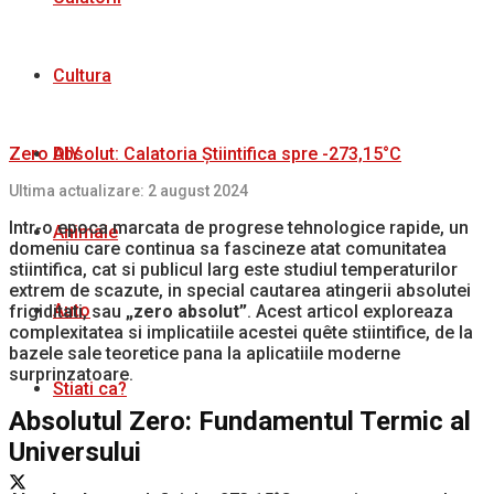
Cultura
Zero Absolut: Calatoria Știintifica spre -273,15°C
DIY
Ultima actualizare: 2 august 2024
Intr-o epoca marcata de progrese tehnologice rapide, un
Animale
domeniu care continua sa fascineze atat comunitatea
stiintifica, cat si publicul larg este studiul temperaturilor
extrem de scazute, in special cautarea atingerii absolutei
Auto
frigiditati, sau
„zero absolut”
. Acest articol exploreaza
complexitatea si implicatiile acestei quête stiintifice, de la
bazele sale teoretice pana la aplicatiile moderne
surprinzatoare.
Stiati ca?
Absolutul Zero: Fundamentul Termic al
Universului