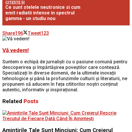
CITEȘTE ȘI
Ce sunt stelele neutronice si cum
emit radiatii intense in spectrul
gamma - un studiu nou
Share
196
Tweet
123
Vă vedem!
Suntem o echipă de jurnaliști cu o pasiune comună pentru
descoperirea și împărtășirea poveștilor care contează.
Specializați în diverse domenii, de la ultimele inovații
tehnologice și până la profunzimile culturii și literaturii, ne
propunem să aducem în fața cititorilor noștri conținut
autentic, informativ și inspirațional.
Related
Posts
Amintirile Tale Sunt Minciuni: Cum Creierul