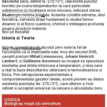
Absolutul zero
, definit la -273,15°C, reprezinta punctul
teoretic pe scara temperaturilor la care particulele
subatomice isi inceteaza orice miscare, indicand starea
de energie minima posibila. Aceasta conditie extrema, desi
teoretica, serveste drept fundament in studiul termo-
dinamic si al fizicii cuantice, oferind o intelegere profunda
asupra structurii materiei.
Nici un Rezultat
Istoria si Teoria
Istoria conceptului de absolut zero este la fel de
Vezi Toate Rezultatele
fascinanta ca si implicatiile sale. Inca din secolul XVIII,
savanti precum
Mihail Lomonosov
,
Johann Heinrich
Lambert
, si
Guillaume Amontons
au inceput sa speculeze
existenta unei limite inferioare a temperaturii, o teza care
a stat la baza dezvoltarilor ulterioare in termodinamica si
fizica. Prin extrapolarea experimentala a
comportamentului gazelor ideale, acesti pionieri au dedus
existenta punctului de -273,15°C, care ulterior a fost
rafinat si acceptat universal ca valoare a absolutului zero.
CITEȘTE ȘI
Biologii au reușit să controleze