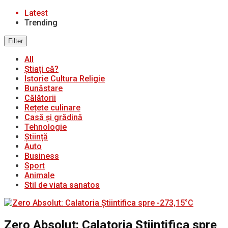
Latest
Trending
Filter
All
Știați că?
Istorie Cultura Religie
Bunăstare
Călătorii
Rețete culinare
Casă și grădină
Tehnologie
Știință
Auto
Business
Sport
Animale
Stil de viata sanatos
Zero Absolut: Calatoria Știintifica spre