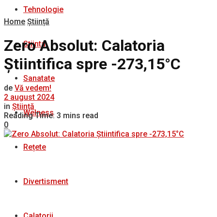
Tehnologie
Home
Știință
Zero Absolut: Calatoria
Stiinta
Știintifica spre -273,15°C
Sanatate
de
Vă vedem!
2 august 2024
in
Știință
Welness
Reading Time: 3 mins read
0
Rețete
Divertisment
Calatorii