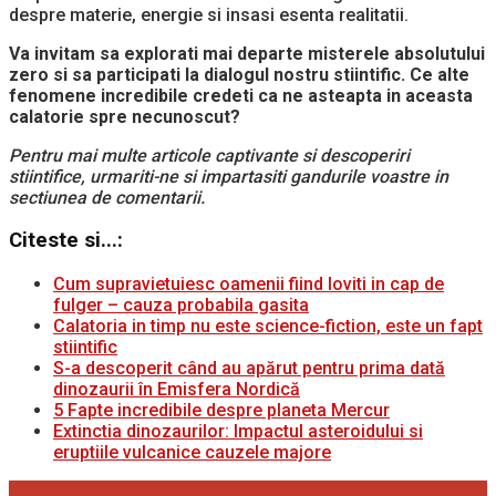
despre materie, energie si insasi esenta realitatii.
Va invitam sa explorati mai departe misterele absolutului
zero si sa participati la dialogul nostru stiintific. Ce alte
fenomene incredibile credeti ca ne asteapta in aceasta
calatorie spre necunoscut?
Pentru mai multe articole captivante si descoperiri
stiintifice, urmariti-ne si impartasiti gandurile voastre in
sectiunea de comentarii.
Citeste si...:
Cum supravietuiesc oamenii fiind loviti in cap de
fulger – cauza probabila gasita
Calatoria in timp nu este science-fiction, este un fapt
stiintific
S-a descoperit când au apărut pentru prima dată
dinozaurii în Emisfera Nordică
5 Fapte incredibile despre planeta Mercur
Extinctia dinozaurilor: Impactul asteroidului si
eruptiile vulcanice cauzele majore