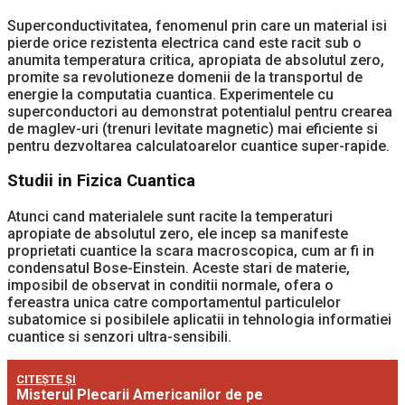
Superconductivitatea, fenomenul prin care un material isi
pierde orice rezistenta electrica cand este racit sub o
anumita temperatura critica, apropiata de absolutul zero,
promite sa revolutioneze domenii de la transportul de
energie la computatia cuantica. Experimentele cu
superconductori au demonstrat potentialul pentru crearea
de maglev-uri (trenuri levitate magnetic) mai eficiente si
pentru dezvoltarea calculatoarelor cuantice super-rapide.
Studii in Fizica Cuantica
Atunci cand materialele sunt racite la temperaturi
apropiate de absolutul zero, ele incep sa manifeste
proprietati cuantice la scara macroscopica, cum ar fi in
condensatul Bose-Einstein. Aceste stari de materie,
imposibil de observat in conditii normale, ofera o
fereastra unica catre comportamentul particulelor
subatomice si posibilele aplicatii in tehnologia informatiei
cuantice si senzori ultra-sensibili.
CITEȘTE ȘI
Misterul Plecarii Americanilor de pe